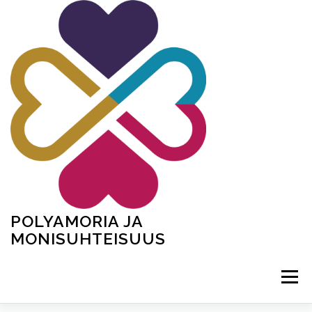
Hoppa
till
innehåll
POLYAMORIA JA
MONISUHTEISUUS
Meny