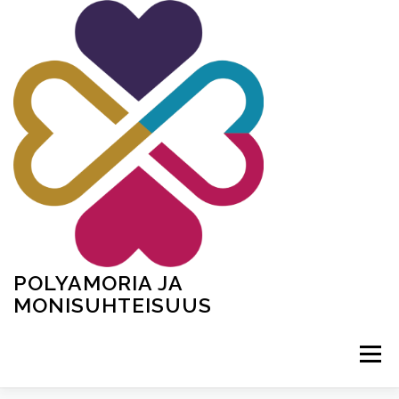
Siirry
sisältöön
POLYAMORIA JA
MONISUHTEISUUS
Valikko