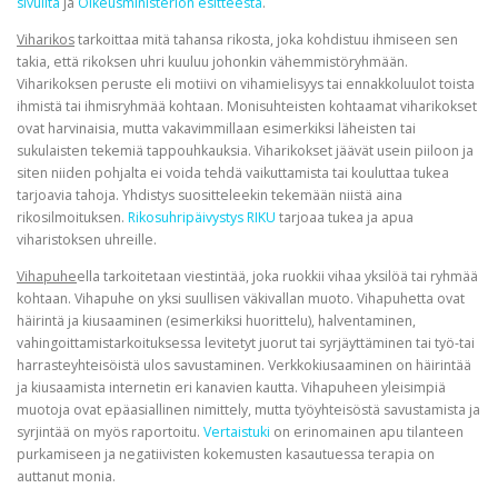
sivuilta
ja
Oikeusministeriön esitteestä
.
Viharikos
tarkoittaa mitä tahansa rikosta, joka kohdistuu ihmiseen sen
takia, että rikoksen uhri kuuluu johonkin vähemmistöryhmään.
Viharikoksen peruste eli motiivi on vihamielisyys tai ennakkoluulot toista
ihmistä tai ihmisryhmää kohtaan. Monisuhteisten kohtaamat viharikokset
ovat harvinaisia, mutta vakavimmillaan esimerkiksi läheisten tai
sukulaisten tekemiä tappouhkauksia. Viharikokset jäävät usein piiloon ja
siten niiden pohjalta ei voida tehdä vaikuttamista tai kouluttaa tukea
tarjoavia tahoja. Yhdistys suositteleekin tekemään niistä aina
rikosilmoituksen.
Rikosuhripäivystys RIKU
tarjoaa tukea ja apua
viharistoksen uhreille.
Vihapuhe
ella tarkoitetaan viestintää, joka ruokkii vihaa yksilöä tai ryhmää
kohtaan. Vihapuhe on yksi suullisen väkivallan muoto. Vihapuhetta ovat
häirintä ja kiusaaminen (esimerkiksi huorittelu), halventaminen,
vahingoittamistarkoituksessa levitetyt juorut tai syrjäyttäminen tai työ-tai
harrasteyhteisöistä ulos savustaminen. Verkkokiusaaminen on häirintää
ja kiusaamista internetin eri kanavien kautta. Vihapuheen yleisimpiä
muotoja ovat epäasiallinen nimittely, mutta työyhteisöstä savustamista ja
syrjintää on myös raportoitu.
Vertaistuki
on erinomainen apu tilanteen
purkamiseen ja negatiivisten kokemusten kasautuessa terapia on
auttanut monia.