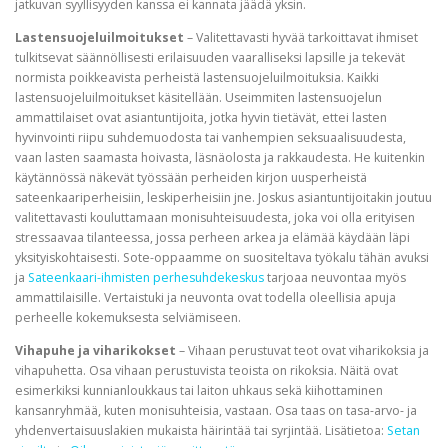
jatkuvan syyllisyyden kanssa ei kannata jäädä yksin.
Lastensuojeluilmoitukset
– Valitettavasti hyvää tarkoittavat ihmiset
tulkitsevat säännöllisesti erilaisuuden vaaralliseksi lapsille ja tekevät
normista poikkeavista perheistä lastensuojeluilmoituksia. Kaikki
lastensuojeluilmoitukset käsitellään. Useimmiten lastensuojelun
ammattilaiset ovat asiantuntijoita, jotka hyvin tietävät, ettei lasten
hyvinvointi riipu suhdemuodosta tai vanhempien seksuaalisuudesta,
vaan lasten saamasta hoivasta, läsnäolosta ja rakkaudesta. He kuitenkin
käytännössä näkevät työssään perheiden kirjon uusperheistä
sateenkaariperheisiin, leskiperheisiin jne. Joskus asiantuntijoitakin joutuu
valitettavasti kouluttamaan monisuhteisuudesta, joka voi olla erityisen
stressaavaa tilanteessa, jossa perheen arkea ja elämää käydään läpi
yksityiskohtaisesti. Sote-oppaamme on suositeltava työkalu tähän avuksi
ja
Sateenkaari-ihmisten perhesuhdekeskus
tarjoaa neuvontaa myös
ammattilaisille. Vertaistuki ja neuvonta ovat todella oleellisia apuja
perheelle kokemuksesta selviämiseen.
Vihapuhe ja viharikokset
– Vihaan perustuvat teot ovat viharikoksia ja
vihapuhetta. Osa vihaan perustuvista teoista on rikoksia. Näitä ovat
esimerkiksi kunnianloukkaus tai laiton uhkaus sekä kiihottaminen
kansanryhmää, kuten monisuhteisia, vastaan. Osa taas on tasa-arvo- ja
yhdenvertaisuuslakien mukaista häirintää tai syrjintää. Lisätietoa:
Setan