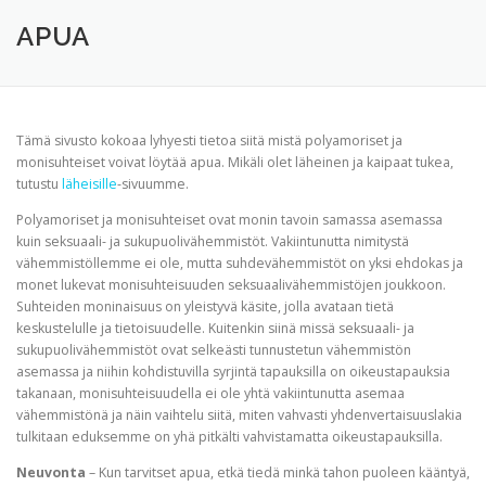
TERVETULOA
TIETOA
APUA
VERTAISTOIMINTA
APUA
YHDISTYS
KAUPPA
YHTEYSTIEDOT
PÅ SVENSKA
Tämä sivusto kokoaa lyhyesti tietoa siitä mistä polyamoriset ja
monisuhteiset voivat löytää apua. Mikäli olet läheinen ja kaipaat tukea,
tutustu
läheisille
-sivuumme.
Polyamoriset ja monisuhteiset ovat monin tavoin samassa asemassa
kuin seksuaali- ja sukupuolivähemmistöt. Vakiintunutta nimitystä
vähemmistöllemme ei ole, mutta suhdevähemmistöt on yksi ehdokas ja
monet lukevat monisuhteisuuden seksuaalivähemmistöjen joukkoon.
Suhteiden moninaisuus on yleistyvä käsite, jolla avataan tietä
keskustelulle ja tietoisuudelle. Kuitenkin siinä missä seksuaali- ja
sukupuolivähemmistöt ovat selkeästi tunnustetun vähemmistön
asemassa ja niihin kohdistuvilla syrjintä tapauksilla on oikeustapauksia
takanaan, monisuhteisuudella ei ole yhtä vakiintunutta asemaa
vähemmistönä ja näin vaihtelu siitä, miten vahvasti yhdenvertaisuuslakia
tulkitaan eduksemme on yhä pitkälti vahvistamatta oikeustapauksilla.
Neuvonta
– Kun tarvitset apua, etkä tiedä minkä tahon puoleen kääntyä,