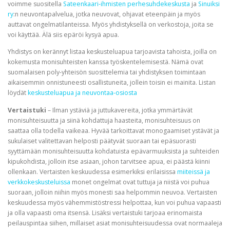
voimme suositella
Sateenkaari-ihmisten perhesuhdekeskusta
ja
Sinuiksi
ry
:n neuvontapalvelua, jotka neuvovat, ohjavat eteenpäin ja myös
auttavat ongelmatilanteissa. Myös yhdistyksellä on verkostoja, joita se
voi käyttää. Älä siis epäröi kysyä apua.
Yhdistys on kerännyt listaa keskusteluapua tarjoavista tahoista, joilla on
kokemusta monisuhteisten kanssa työskentelemisestä. Nämä ovat
suomalaisen poly-yhteisön suosittelemia tai yhdistyksen toimintaan
aikaisemmin onnistuneesti osallistuneita, jollein toisin ei mainita. Listan
löydät
keskusteluapua ja neuvontaa-osiosta
Vertaistuki
– Ilman ystäviä ja juttukavereita, jotka ymmärtävät
monisuhteisuutta ja siinä kohdattuja haasteita, monisuhteisuus on
saattaa olla todella vaikeaa. Hyvää tarkoittavat monogaamiset ystävät ja
sukulaiset valitettavan helposti päätyvät suoraan tai epäsuorasti
syyttämään monisuhteisuutta kohdatuista epävarmuuksista ja suhteiden
kipukohdista, jolloin itse asiaan, johon tarvitsee apua, ei päästä kiinni
ollenkaan. Vertaisten keskuudessa esimerkiksi erilaisissa
miiteissä ja
verkkokeskusteluissa
monet ongelmat ovat tuttuja ja niistä voi puhua
suoraan, jolloin niihin myös monesti saa helpommin neuvoa. Vertaisten
keskuudessa myös vähemmistöstressi helpottaa, kun voi puhua vapaasti
ja olla vapaasti oma itsensä. Lisäksi vertaistuki tarjoaa erinomaista
peilauspintaa siihen, millaiset asiat monisuhteisuudessa ovat normaaleja