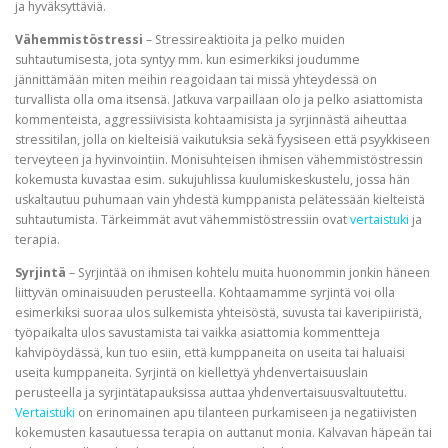
ja hyväksyttäviä.
Vähemmistöstressi
– Stressireaktioita ja pelko muiden
suhtautumisesta, jota syntyy mm. kun esimerkiksi joudumme
jännittämään miten meihin reagoidaan tai missä yhteydessä on
turvallista olla oma itsensä. Jatkuva varpaillaan olo ja pelko asiattomista
kommenteista, aggressiivisista kohtaamisista ja syrjinnästä aiheuttaa
stressitilan, jolla on kielteisiä vaikutuksia sekä fyysiseen että psyykkiseen
terveyteen ja hyvinvointiin. Monisuhteisen ihmisen vähemmistöstressin
kokemusta kuvastaa esim. sukujuhlissa kuulumiskeskustelu, jossa hän
uskaltautuu puhumaan vain yhdestä kumppanista pelätessään kielteistä
suhtautumista. Tärkeimmät avut vähemmistöstressiin ovat
vertaistuki
ja
terapia.
Syrjintä
– Syrjintää on ihmisen kohtelu muita huonommin jonkin häneen
liittyvän ominaisuuden perusteella. Kohtaamamme syrjintä voi olla
esimerkiksi suoraa ulos sulkemista yhteisöstä, suvusta tai kaveripiiristä,
työpaikalta ulos savustamista tai vaikka asiattomia kommentteja
kahvipöydässä, kun tuo esiin, että kumppaneita on useita tai haluaisi
useita kumppaneita. Syrjintä on kiellettyä yhdenvertaisuuslain
perusteella ja syrjintätapauksissa auttaa yhdenvertaisuusvaltuutettu.
Vertaistuki
on erinomainen apu tilanteen purkamiseen ja negatiivisten
kokemusten kasautuessa terapia on auttanut monia. Kalvavan häpeän tai