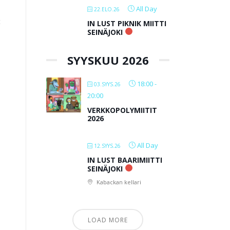
All Day
22.ELO.26
t
IN LUST PIKNIK MIITTI
SEINÄJOKI
SYYSKUU 2026
18:00
-
03.SYYS.26
20:00
VERKKOPOLYMIITIT
2026
All Day
12.SYYS.26
n
IN LUST BAARIMIITTI
SEINÄJOKI
Kabackan kellari
LOAD MORE