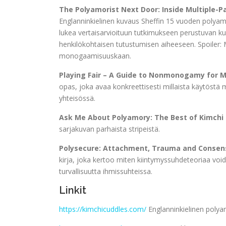
The Polyamorist Next Door: Inside Multiple-P
Englanninkielinen kuvaus Sheffin 15 vuoden polyam
lukea vertaisarvioituun tutkimukseen perustuvan kuv
henkilökohtaisen tutustumisen aiheeseen. Spoiler: 
monogaamisuuskaan.
Playing Fair – A Guide to Nonmonogamy for
opas, joka avaa konkreettisesti millaista käytöstä 
yhteisössä.
Ask Me About Polyamory: The Best of Kimchi
sarjakuvan parhaista stripeistä.
Polysecure: Attachment, Trauma and Cons
kirja, joka kertoo miten kiintymyssuhdeteoriaa vo
turvallisuutta ihmissuhteissa.
Linkit
https://kimchicuddles.com/
Englanninkielinen polya