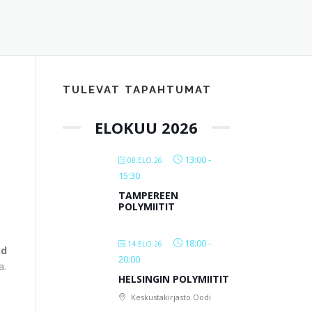
TULEVAT TAPAHTUMAT
a
ELOKUU 2026
13:00
-
08.ELO.26
15:30
TAMPEREEN
POLYMIITIT
18:00
-
14.ELO.26
nd
20:00
a.
HELSINGIN POLYMIITIT
Keskustakirjasto Oodi