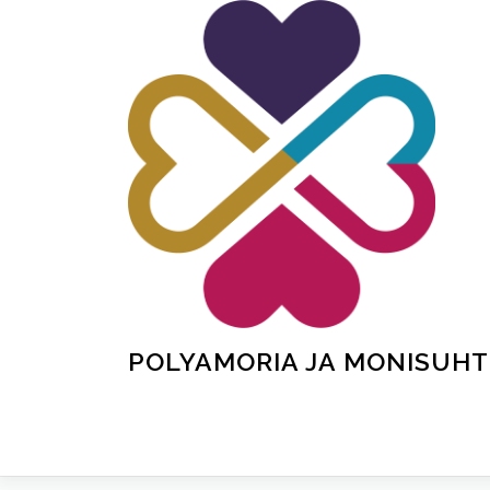
Siirry
sisältöön
POLYAMORIA JA MONISUHT