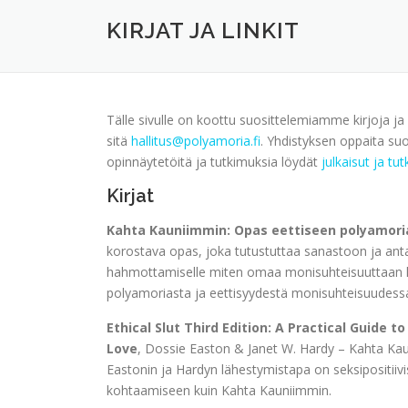
KIRJAT JA LINKIT
Tälle sivulle on koottu suosittelemiamme kirjoja ja
sitä
hallitus@polyamoria.fi
. Yhdistyksen oppaita su
opinnäytetöitä ja tutkimuksia löydät
julkaisut ja tu
Kirjat
Kahta Kauniimmin: Opas eettiseen polyamor
korostava opas, joka tutustuttaa sanastoon ja ant
hahmottamiselle miten omaa monisuhteisuuttaan h
polyamoriasta ja eettisyydestä monisuhteisuudess
Ethical Slut Third Edition: A Practical Guide
Love
, Dossie Easton & Janet W. Hardy – Kahta Kaun
Eastonin ja Hardyn lähestymistapa on seksipositiiv
kohtaamiseen kuin Kahta Kauniimmin.