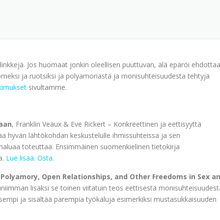
 linkkejä. Jos huomaat jonkin oleellisen puuttuvan, älä epäröi ehdotta
omeksi ja ruotsiksi ja polyamoriasta ja monisuhteisuudesta tehtyjä
tkimukset
sivultamme.
iaan
, Franklin Veaux & Eve Rickert – Konkreettinen ja eettisyyttä
aa hyvän lähtökohdan keskustelulle ihmissuhteissa ja sen
aluaa toteuttaa. Ensimmäinen suomenkielinen tietokirja
a.
Lue lisää
.
Osta
.
 to Polyamory, Open Relationships, and Other Freedoms in Sex a
iimman lisäksi se toinen viitatuin teos eettisestä monisuhteisuudest
isempi ja sisältää parempia työkaluja esimerkiksi mustasukkaisuuden