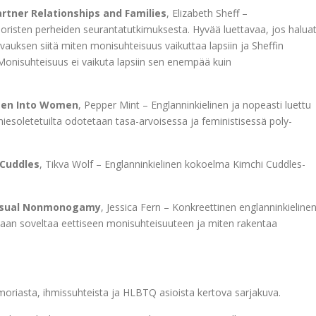
artner Relationships and Families
, Elizabeth Sheff –
oristen perheiden seurantatutkimuksesta. Hyvää luettavaa, jos halua
auksen siitä miten monisuhteisuus vaikuttaa lapsiin ja Sheffin
Monisuhteisuus ei vaikuta lapsiin sen enempää kuin
 Men Into Women
, Pepper Mint – Englanninkielinen ja nopeasti luettu
miesoletetuilta odotetaan tasa-arvoisessa ja feministisessä poly-
 Cuddles
, Tikva Wolf – Englanninkielinen kokoelma Kimchi Cuddles-
ensual Nonmonogamy
, Jessica Fern – Konkreettinen englanninkieline
idaan soveltaa eettiseen monisuhteisuuteen ja miten rakentaa
moriasta, ihmissuhteista ja HLBTQ asioista kertova sarjakuva.