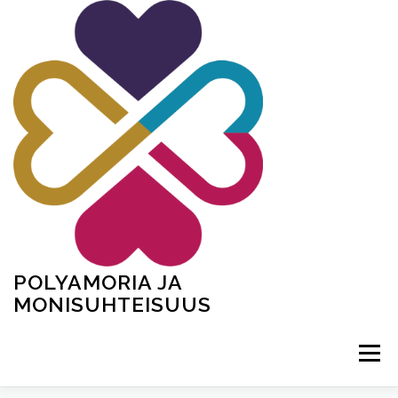
Siirry
sisältöön
POLYAMORIA JA
MONISUHTEISUUS
Valikko