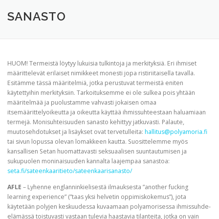
TERVETULOA
TIETOA
APUA
VERTAISTOIMINTA
SANASTO
YHDISTYS
KAUPPA
YHTEYSTIEDOT
PÅ SVENSKA
HUOM! Termeistä löytyy lukuisia tulkintoja ja merkityksiä. Eri ihmiset
määrittelevät erilaiset nimikkeet monesti jopa ristiriitaisella tavalla.
Esitämme tässä määritelmiä, jotka perustuvat termeistä eniten
käytettyihin merkityksiin. Tarkoituksemme ei ole sulkea pois yhtään
määritelmää ja puolustamme vahvasti jokaisen omaa
itsemäärittelyoikeutta ja oikeutta käyttää ihmissuhteestaan haluamiaan
termejä. Monisuhteisuuden sanasto kehittyy jatkuvasti. Palaute,
muutosehdotukset ja lisäykset ovat tervetulleita:
hallitus@polyamoria.fi
tai sivun lopussa olevan lomakkeen kautta. Suosittelemme myös
kansallisen Setan huomattavasti seksuaalisen suuntautumisen ja
sukupuolen moninaisuuden kannalta laajempaa sanastoa:
seta.fi/sateenkaaritieto/sateenkaarisanasto/
AFLE
– Lyhenne englanninkielisestä ilmauksesta ”another fucking
learning experience” (”taas yksi helvetin oppimiskokemus”), jota
käytetään polyjen keskuudessa kuvaamaan polyamorisessa ihmissuhde-
elämässä toistuvasti vastaan tulevia haastavia tilanteita, jotka on vain