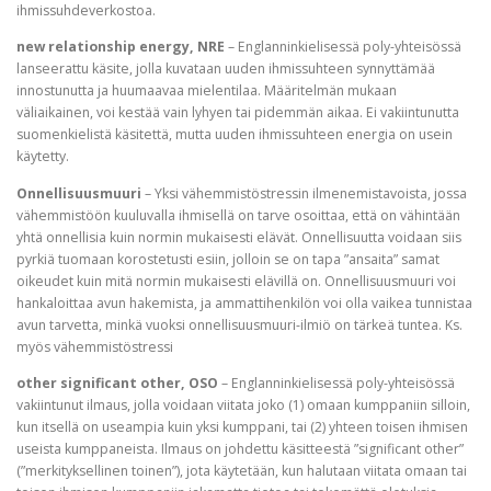
ihmissuhdeverkostoa.
new relationship energy, NRE
– Englanninkielisessä poly-yhteisössä
lanseerattu käsite, jolla kuvataan uuden ihmissuhteen synnyttämää
innostunutta ja huumaavaa mielentilaa. Määritelmän mukaan
väliaikainen, voi kestää vain lyhyen tai pidemmän aikaa. Ei vakiintunutta
suomenkielistä käsitettä, mutta uuden ihmissuhteen energia on usein
käytetty.
Onnellisuusmuuri
– Yksi vähemmistöstressin ilmenemistavoista, jossa
vähemmistöön kuuluvalla ihmisellä on tarve osoittaa, että on vähintään
yhtä onnellisia kuin normin mukaisesti elävät. Onnellisuutta voidaan siis
pyrkiä tuomaan korostetusti esiin, jolloin se on tapa ”ansaita” samat
oikeudet kuin mitä normin mukaisesti elävillä on. Onnellisuusmuuri voi
hankaloittaa avun hakemista, ja ammattihenkilön voi olla vaikea tunnistaa
avun tarvetta, minkä vuoksi onnellisuusmuuri-ilmiö on tärkeä tuntea. Ks.
myös vähemmistöstressi
other significant other, OSO
– Englanninkielisessä poly-yhteisössä
vakiintunut ilmaus, jolla voidaan viitata joko (1) omaan kumppaniin silloin,
kun itsellä on useampia kuin yksi kumppani, tai (2) yhteen toisen ihmisen
useista kumppaneista. Ilmaus on johdettu käsitteestä ”significant other”
(”merkityksellinen toinen”), jota käytetään, kun halutaan viitata omaan tai