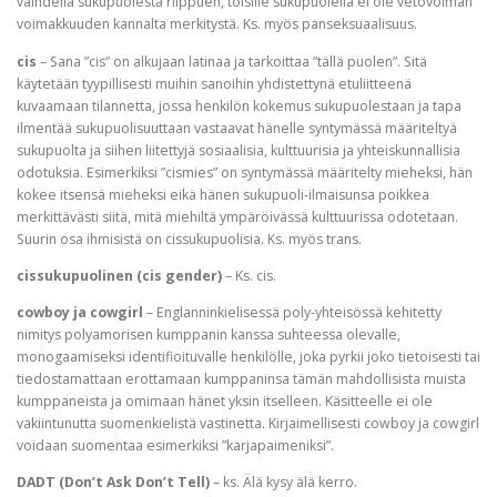
vaihdella sukupuolesta riippuen, toisille sukupuolella ei ole vetovoiman
voimakkuuden kannalta merkitystä. Ks. myös panseksuaalisuus.
cis
– Sana ”cis” on alkujaan latinaa ja tarkoittaa ”tällä puolen”. Sitä
käytetään tyypillisesti muihin sanoihin yhdistettynä etuliitteenä
kuvaamaan tilannetta, jossa henkilön kokemus sukupuolestaan ja tapa
ilmentää sukupuolisuuttaan vastaavat hänelle syntymässä määriteltyä
sukupuolta ja siihen liitettyjä sosiaalisia, kulttuurisia ja yhteiskunnallisia
odotuksia. Esimerkiksi ”cismies” on syntymässä määritelty mieheksi, hän
kokee itsensä mieheksi eikä hänen sukupuoli-ilmaisunsa poikkea
merkittävästi siitä, mitä miehiltä ympäröivässä kulttuurissa odotetaan.
Suurin osa ihmisistä on cissukupuolisia. Ks. myös trans.
cissukupuolinen (cis gender)
– Ks. cis.
cowboy ja cowgirl
– Englanninkielisessä poly-yhteisössä kehitetty
nimitys polyamorisen kumppanin kanssa suhteessa olevalle,
monogaamiseksi identifioituvalle henkilölle, joka pyrkii joko tietoisesti tai
tiedostamattaan erottamaan kumppaninsa tämän mahdollisista muista
kumppaneista ja omimaan hänet yksin itselleen. Käsitteelle ei ole
vakiintunutta suomenkielistä vastinetta. Kirjaimellisesti cowboy ja cowgirl
voidaan suomentaa esimerkiksi ”karjapaimeniksi”.
DADT (Don’t Ask Don’t Tell)
– ks. Älä kysy älä kerro.