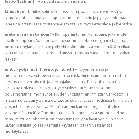
lesbo (lesbian)
– Homoseksuaalinen nainen.
lähisuhde
– Nimitys suhteelle, jossa kumppanit asuvat yhdessä tai
samalla paikkakunnalla tai tapaavat muuten usein ja pystyvät olemaan
lähes päivittäin läsnä toistensa elämissä. Ks. myös etäsuhde ja hierarkia
metamuru (metamour)
– Kumppanin toinen kumppani, joka ei ole
itselle kumppani. Sana on lainattu suomen kieleen englannista, johon se
on luotu englanninkielisen poly-yhteisön toimesta yhdistämällä kreikan
sana meta, ”takana”, ”jälkeen”, ”kanssa”, ranskan sanaan amour, ”rakkaus”,
”rakas”.
miitti, polymiitti (meetup, munch)
– Polyamorisissa ja
monisuhteisissa suhteissa elävien tai niistä kiinnostuneiden ihmisten
keskustelu-, vertaistuki- ja tiedonjakotilaisuus. Tilaisuuksia saattavat
järjestää erilaiset järjestöt tai yhdistykset tai epävirallisemmat,
polyamorian tai monisuhteisuuden yhdistämien ihmisten verkostot, ja
niistä ilmoitetaan yleensä etukäteen sosiaalisessa mediassa tai muiden
viestintäkanavien kautta. ”Miitti”, samoin kuin sen englanninkieliset
vastineet ”munch” ja ”meetup” (joista jälkimmäisestä suomenkielinen
sana ”miitti” on johdettu), on omaksuttu polyjen käyttöön alun perin
BDSM-piireistä, joissa käsitteitä käytetään pitkälti vastaavissa
merkityksissä.