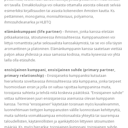
eri tavalla. Ennakkoluuloja voi oikaista ottamalla asioista oikeasti selvää
esimerkiksi kirjallisuuden tai asiasta kokeneiden ihmisten kautta. Ks.
pettäminen, monogamia, monisuhteisuus, polyamoria,
ihmissuhdeanarkia ja HLBTQ
elämänkumppani (life partner)
– Ihminen, jonka kanssa eletään
pitkäaikaisessa, sitoutuneessa ihmissuhteessa. Kumppanuuteen voi
liittyä romanttista ja/tai seksuaalista kanssakäymistä, tai se voi olla täysin
aromanttinen ja platoninen. Elämänkumppanin kanssa saatetaan viettää
paljon aikaa yhdessä ja asua samassa kodissa, mutta kyseessä voi yhtä
lailla olla etäsuhde.
ensisijainen kumppani, ensisijainen suhde (primary partner,
primary relationship)
– Ensisijaiseksi kumppaniksi kutsutaan
hierarkioita soveltavassa ihmissuhteessa sitä kumppania, jonka tarpeet
huomioidaan ensin ja jolla on valtaa rajoittaa kumppaninsa muita,
toissijaisia suhteita ja tehdä niitä koskevia päätöksiä. ”Ensisijainen suhde”
viittaa suhteeseen juuri ensisijaisessa asemassa olevan kumppanin
kanssa. Termiä ”ensisijainen” käytetään toisinaan myös kuvailevammin,
luonnehtimaan tiettyjen kumppanusten välille luonnostaan kehittynyttä,
muita suhteita voimakkaampaa emotionaalista yhteyttä tai suurempaa
taloudellisten, käytännöllisten ja ajankäyttöön liittyvien sitoumusten
määrää. Ks. myös hierarkia; toissijainen kumppani, toissijainen suhde.