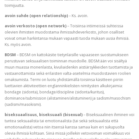
toimijuutta.
avoin suhde (open relationship)
– Ks. avoin.
avoin verkosto (open network)
– Toisiinsa intiimeissä suhteissa
olevien ihmisten muodostama ihmissuhdeverkosto, johon osalliset
voivat oman harkintansa mukaan vapaasti tuoda mukaan uusia ihmisiä.
Ks. myös avoin.
BDSM
– BDSM on kattokäsite tietynlaisille vapaaseen suostumukseen
perustuvan seksuaalisen toiminnan muodoille. BDSM:ään voi sisältyä
muun muassa monenlaista, kivuliaidenkin aistiärsykkeiden tuottamista ja
vastaanottamista sekä erilaisten valta-asetelmia muodostavien roolien
omaksumista. Termi on luotu yhdistämällä toisiinsa käsitteen piiriin
luettavien aktiviteettien englanninkielisten nimitysten alkukirjaimia:
bondage (sidonta), bondage/discipline (sidonta/kuritus),
dominance/submission (alistaminen/alistuminen) ja sadism/masochism
(sadismi/masokismi).
biseksuaalisuus, biseksuaali (bisexual)
– Biseksuaalinen ihminen voi
tuntea seksuaalista tai emotionaalista (tai sekä seksuaalista että
emotionaalista) vetoa niin itsensä kanssa samaa kuin eri sukupuolta
olevia ihmisiä kohtaan. Siinä missä joillekin vetovoiman voimakkuus voi