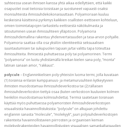
suhteessa usean ihmisen kanssa yhtä aikaa edellyttäen, että kaikki
osapuolet ovat tietoisia toisistaan ja suostuneet vapaasti osaksi
monisuhteista ihmissuhdekokonaisuuttaan. Polyamoriaan kuuluu
keskeisinä käsitteinä pyrkimys kaikkien osallisten eettiseen kohteluun,
omien toimintatapojen tarkastelu eettisestä näkökulmasta ja
sitoutuminen usean ihmissuhteen ylläpitoon. Polyamoria
ihmissuhdemallina rakentuu yhdenvertaisuuden ja tasa-arvon pohjalle.
Polyamoria saattaa olla osa yksilön identiteettiä seksuaalisen
suuntautumisen tai sukupuolen tapaan ja/tai valittu tapa toteuttaa
ihmissuhteita. Ihmisestä puhuttaessa poly tai polyamorinen. Termi
”polyamoria” on luotu yhdistämällä kreikan kielen sana poly, ”monta”
latinan sanaan amor, ”rakkaus”.
polycule
– Englanninkielisen poly-yhteisön luoma termi, jolla kuvataan
(1) toisiinsa erilaisin kumppanuus- ja metamurusuhtein kytkeytyvien
ihmisten muodostamaa ihmissuhdeverkostoa tai (2) tällaisen
ihmissuhdeverkoston tiettyä osaa (kuten verkostoon kuuluvien kolmen
henkilön muodostamaa kolmisuhdetta). Termiä saatetaan toisinaan
käyttää myös puhuttaessa polyamoristen ihmissuhdeverkostojen
visuaalisista havainnollistuksista: ”polycule” on alkujaan johdettu
englannin sanasta ”molecule”, ”molekyyli”, juuri polysuhdeverkostojen
rakenteita havainnollistavien piirrosten ja orgaanisen kemian
molekyylirakenteiden havainnollistusten visuaalisen samankaltaisuuden