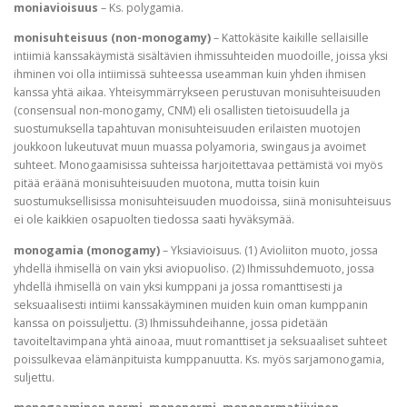
moniavioisuus
– Ks. polygamia.
monisuhteisuus (non-monogamy)
– Kattokäsite kaikille sellaisille
intiimiä kanssakäymistä sisältävien ihmissuhteiden muodoille, joissa yksi
ihminen voi olla intiimissä suhteessa useamman kuin yhden ihmisen
kanssa yhtä aikaa. Yhteisymmärrykseen perustuvan monisuhteisuuden
(consensual non-monogamy, CNM) eli osallisten tietoisuudella ja
suostumuksella tapahtuvan monisuhteisuuden erilaisten muotojen
joukkoon lukeutuvat muun muassa polyamoria, swingaus ja avoimet
suhteet. Monogaamisissa suhteissa harjoitettavaa pettämistä voi myös
pitää eräänä monisuhteisuuden muotona, mutta toisin kuin
suostumuksellisissa monisuhteisuuden muodoissa, siinä monisuhteisuus
ei ole kaikkien osapuolten tiedossa saati hyväksymää.
monogamia (monogamy)
– Yksiavioisuus. (1) Avioliiton muoto, jossa
yhdellä ihmisellä on vain yksi aviopuoliso. (2) Ihmissuhdemuoto, jossa
yhdellä ihmisellä on vain yksi kumppani ja jossa romanttisesti ja
seksuaalisesti intiimi kanssakäyminen muiden kuin oman kumppanin
kanssa on poissuljettu. (3) Ihmissuhdeihanne, jossa pidetään
tavoiteltavimpana yhtä ainoaa, muut romanttiset ja seksuaaliset suhteet
poissulkevaa elämänpituista kumppanuutta. Ks. myös sarjamonogamia,
suljettu.