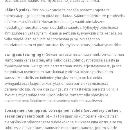
sopimus vaan sääntö. Ks. myös sääntö ja valtadynamiikka.
Sääntö (rule)
– Yksilön ulkopuolelta hänelle asetettu rajoite tai
toimintatapa, jota hänen pitää noudattaa. Sääntö määrittelee petokseksi
tai rikkeeksi sääntöä rikkovan toiminnan ja vaatii toimiakseen
noudattajan suostumuksen noudattaa sääntöä. Kytkeytyy oleellisesti
ihmissuhteen valtadynamiikkaan ja eettisiin kysymyksiin siitä kenellä on
valta säädellä toisen ihmisen toimintaa ja milloin säännön
noudattamiseen ei pidä suostua. Ks. myös sopimus ja valtadynamiikka.
swingaus (swinging)
– Seksin harrastamista muun henkilön kuin oman
kumppanin kanssa siten, että kaikki osapuolet ovat tietoisia asiasta ja
hyväksyvät sen. Swingausta harrastetaan usein järjestäytyneesti, ja sitä
harjoittavat useimmiten pariskunnat yhdessä toisten pariskuntien
kanssa. Mahdollisten intiimien yhteyksien kirjo on kuitenkin
swingauksessa laajempi kuin yksinomaan parien keskinäisessä
parinvaihdossa. Vaikka osa swingausta harrastavista pareista voi olla
avoimia myös suhteensa ulkopuolisille romanttisille yhteyksille,
useimmat ovat lähtökohtaisesti avoimia vain seksuaalisesti.
toissijainen kumppani, toissijainen suhde (secondary partner,
secondary relationship)
– (1) Toissijaisiksi kumppaneiksi kutsutaan
hierarkkisiksi rakennetuissa suhdekokonaisuuksissa niitä ensisijaisessa
suhteessa elävien kumppanusten muita kumppaneita, joiden suhde