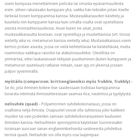
usein kumpuaa menettämisen pelosta tai omasta epävarmuudesta
esim. siihen rakastaako kumppani yhä, vaikka hän tekisikin jotain itselle
tärkeää toisen kumppaninsa kanssa. Mustasukkaisuuden käsittely ja
kuuntelu niin kumppanin kanssa kuin omalta osalta ovat opeteltavia
asioita monisuhteisuudessa. Aivan kuten ne asiat, joista
mustasukkaisuutta koetaan, ovat opeteltuja ja muutettavissa (vrt. töissä
vietetty aika vs. metamurun kanssa vietetty aika). Mustasukkaisuus usein
kertoo jostain asiasta, jossa on vielä kehitettävää tai käsiteltävää, mutta
naamioituu vaikkapa raivoksi tai alakuloisuudeksi. Oleellista on
ymmärtää, ettei laukaisevaan tekijään puuttuminen (kuten kumppanin ja
metamurun suuteluun) ratkaise mitään, vaan syy on yleensä jossain
paljon syvemmällä.
myötäilo (compersion; brittienglanniksi myös frubble, frubbly)
–
Se ilo, jota ihminen kokee itse saadessaan todistaa kumppaninsa
toisesta intiimistä ihmissuhteestaan saamaa iloa, nautintoa ja tyydytystä.
nelisuhde (quad)
– Polyamorinen suhdekokonaisuus, jossa on
osallisina neljä ihmistä. Osapuolet voivat olla suhteissa joko kaikkien
muiden tai vain joidenkin samaan suhdekokonaisuuteen kuuluvien
ihmisten kanssa. Nelisuhteen synonyyminä käytetään Suomessakin
toisinaan suoraan sanan englanninkielisestä vastineesta johdettua
termiä quadi. Nelisuhde voi olla myös osa laajempaa