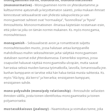
monogaaminen normi, mononormi, mononormatiivinen
(mononormative)
– Monogaaminen normi on yhteiskuntamme ja
kulttuurimme ajatusmalli ja kirjoittamaton sääntö, jonka mukaan ihmiset
kiinnostuvat seksuaalisesti vain yhdestä sukupuolesta ja vain
monogaamiset suhteet ovat “normaaleja”, “luonnollisia” ja “hyviä”
ihmissuhteita. Mononormatiivinen -ilmaisua käytetään nostamaan esiin,
että jokin tai joku on tämän normin mukainen. Ks. myös monogamia,
monisuhteisuus
monogamish
– Seksuaalisesti avoin ja romanttisesti suljettu
monisuhteisuuden muoto, jossa halutaan antaa kumppanille
mahdollisuus muihin seksisuhteisiin ja/tai säilyttää monogaamisen
statuksen suomat edut yhteiskunnassa. Esimerkiksi sopimus, jossa
osapuolet haluavat näyttää monogaamisilta ulospäin, mutta saavat
harrastaa seksiä muiden kanssa työmatkoilla, laivoilla, lomareissuilla jne.
kunhan kumppanin ei tarvitse eikä hän halua tietää muista suhteista. Ks.
myös ”Älä kysy, älä kerro” ja hierarkia; ensisijainen kumppani,
ensisijainen suhde.
mono-polysuhde (mono/poly relationship)
– Ihmissuhde sellaisten
ihmisten välillä, joista toinen identifioituu monogaamiseksi ja toinen
polyamoriseksi.
mustasukkaisuus (jealousy)
– Naamioituva ja voimakas tunne, joka