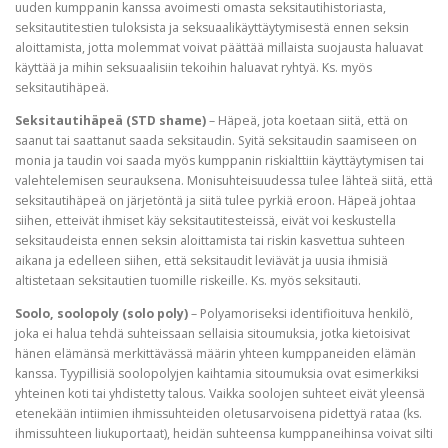
uuden kumppanin kanssa avoimesti omasta seksitautihistoriasta,
seksitautitestien tuloksista ja seksuaalikäyttäytymisestä ennen seksin
aloittamista, jotta molemmat voivat päättää millaista suojausta haluavat
käyttää ja mihin seksuaalisiin tekoihin haluavat ryhtyä. Ks. myös
seksitautihäpeä.
Seksitautihäpeä (STD shame)
– Häpeä, jota koetaan siitä, että on
saanut tai saattanut saada seksitaudin. Syitä seksitaudin saamiseen on
monia ja taudin voi saada myös kumppanin riskialttiin käyttäytymisen tai
valehtelemisen seurauksena. Monisuhteisuudessa tulee lähteä siitä, että
seksitautihäpeä on järjetöntä ja siitä tulee pyrkiä eroon. Häpeä johtaa
siihen, etteivät ihmiset käy seksitautitesteissä, eivät voi keskustella
seksitaudeista ennen seksin aloittamista tai riskin kasvettua suhteen
aikana ja edelleen siihen, että seksitaudit leviävät ja uusia ihmisiä
altistetaan seksitautien tuomille riskeille. Ks. myös seksitauti.
Soolo, soolopoly (solo poly)
– Polyamoriseksi identifioituva henkilö,
joka ei halua tehdä suhteissaan sellaisia sitoumuksia, jotka kietoisivat
hänen elämänsä merkittävässä määrin yhteen kumppaneiden elämän
kanssa. Tyypillisiä soolopolyjen kaihtamia sitoumuksia ovat esimerkiksi
yhteinen koti tai yhdistetty talous. Vaikka soolojen suhteet eivät yleensä
etenekään intiimien ihmissuhteiden oletusarvoisena pidettyä rataa (ks.
ihmissuhteen liukuportaat), heidän suhteensa kumppaneihinsa voivat silti