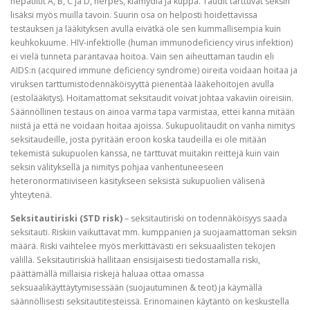
hepatiitit A, B, C ja D, herpes, klamydia ja kuppa. Taudit tarttuvat seksin
lisäksi myös muilla tavoin. Suurin osa on helposti hoidettavissa
testauksen ja lääkityksen avulla eivätkä ole sen kummallisempia kuin
keuhkokuume. HIV-infektiolle (human immunodeficiency virus infektion)
ei vielä tunneta parantavaa hoitoa. Vain sen aiheuttaman taudin eli
AIDS:n (acquired immune deficiency syndrome) oireita voidaan hoitaa ja
viruksen tarttumistodennäköisyyttä pienentää lääkehoitojen avulla
(estolääkitys). Hoitamattomat seksitaudit voivat johtaa vakaviin oireisiin.
Säännöllinen testaus on ainoa varma tapa varmistaa, ettei kanna mitään
niistä ja että ne voidaan hoitaa ajoissa. Sukupuolitaudit on vanha nimitys
seksitaudeille, josta pyritään eroon koska taudeilla ei ole mitään
tekemistä sukupuolen kanssa, ne tarttuvat muitakin reittejä kuin vain
seksin välityksellä ja nimitys pohjaa vanhentuneeseen
heteronormatiiviseen käsitykseen seksistä sukupuolien välisenä
yhteytenä.
Seksitautiriski (STD risk)
– seksitautiriski on todennäköisyys saada
seksitauti. Riskiin vaikuttavat mm. kumppanien ja suojaamattoman seksin
määrä. Riski vaihtelee myös merkittävästi eri seksuaalisten tekojen
välillä. Seksitautiriskiä hallitaan ensisijaisesti tiedostamalla riski,
päättämällä millaisia riskejä haluaa ottaa omassa
seksuaalikäyttäytymisessään (suojautuminen & teot) ja käymällä
säännöllisesti seksitautitesteissä. Erinomainen käytäntö on keskustella