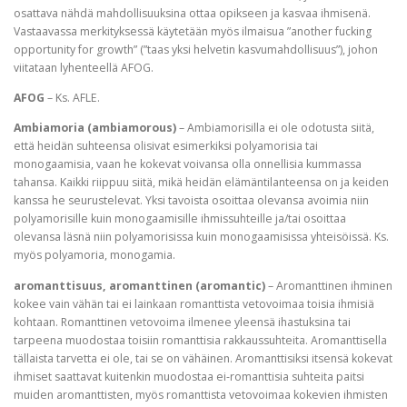
osattava nähdä mahdollisuuksina ottaa opikseen ja kasvaa ihmisenä.
Vastaavassa merkityksessä käytetään myös ilmaisua ”another fucking
opportunity for growth” (”taas yksi helvetin kasvumahdollisuus”), johon
viitataan lyhenteellä AFOG.
AFOG
– Ks. AFLE.
Ambiamoria (ambiamorous)
– Ambiamorisilla ei ole odotusta siitä,
että heidän suhteensa olisivat esimerkiksi polyamorisia tai
monogaamisia, vaan he kokevat voivansa olla onnellisia kummassa
tahansa. Kaikki riippuu siitä, mikä heidän elämäntilanteensa on ja keiden
kanssa he seurustelevat. Yksi tavoista osoittaa olevansa avoimia niin
polyamorisille kuin monogaamisille ihmissuhteille ja/tai osoittaa
olevansa läsnä niin polyamorisissa kuin monogaamisissa yhteisöissä. Ks.
myös polyamoria, monogamia.
aromanttisuus, aromanttinen (aromantic)
– Aromanttinen ihminen
kokee vain vähän tai ei lainkaan romanttista vetovoimaa toisia ihmisiä
kohtaan. Romanttinen vetovoima ilmenee yleensä ihastuksina tai
tarpeena muodostaa toisiin romanttisia rakkaussuhteita. Aromanttisella
tällaista tarvetta ei ole, tai se on vähäinen. Aromanttisiksi itsensä kokevat
ihmiset saattavat kuitenkin muodostaa ei-romanttisia suhteita paitsi
muiden aromanttisten, myös romanttista vetovoimaa kokevien ihmisten