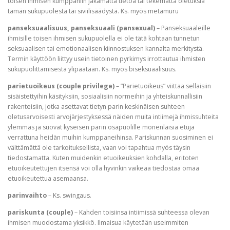
toisen ihmisen kumppaniin jakamatta tietoa tai tekemättä oletuksia
tämän sukupuolesta tai siviilisäädystä. Ks. myös metamuru
panseksuaalisuus, panseksuaali (pansexual)
– Panseksuaaleille
ihmisille toisen ihmisen sukupuolella ei ole tätä kohtaan tunnetun
seksuaalisen tai emotionaalisen kiinnostuksen kannalta merkitystä.
Termin käyttöön liittyy usein tietoinen pyrkimys irrottautua ihmisten
sukupuolittamisesta ylipäätään. Ks. myös biseksuaalisuus.
parietuoikeus (couple privilege)
– ”Parietuoikeus” viittaa sellaisiin
sisäistettyihin käsityksiin, sosiaalisiin normeihin ja yhteiskunnallisiin
rakenteisiin, jotka asettavat tietyn parin keskinäisen suhteen
oletusarvoisesti arvojärjestyksessä näiden muita intiimejä ihmissuhteita
ylemmäs ja suovat kyseisen parin osapuolille monenlaisia etuja
verrattuna heidän muihin kumppaneihinsa. Pariskunnan suosiminen ei
välttämättä ole tarkoituksellista, vaan voi tapahtua myös täysin
tiedostamatta. Kuten muidenkin etuoikeuksien kohdalla, eritoten
etuoikeutettujen itsensä voi olla hyvinkin vaikeaa tiedostaa omaa
etuoikeutettua asemaansa.
parinvaihto
– Ks. swingaus.
pariskunta (couple)
– Kahden toisiinsa intiimissä suhteessa olevan
ihmisen muodostama yksikkö. Ilmaisua käytetään useimmiten