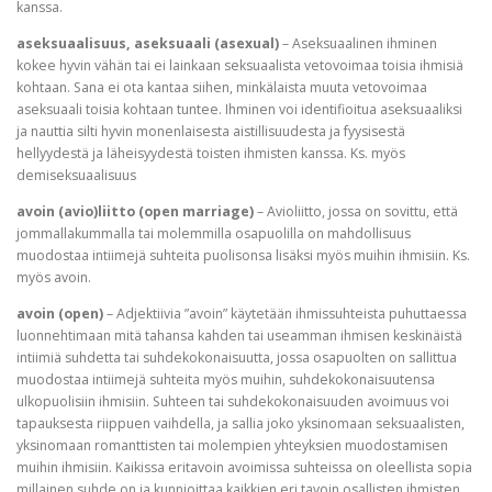
kanssa.
aseksuaalisuus, aseksuaali (asexual)
– Aseksuaalinen ihminen
kokee hyvin vähän tai ei lainkaan seksuaalista vetovoimaa toisia ihmisiä
kohtaan. Sana ei ota kantaa siihen, minkälaista muuta vetovoimaa
aseksuaali toisia kohtaan tuntee. Ihminen voi identifioitua aseksuaaliksi
ja nauttia silti hyvin monenlaisesta aistillisuudesta ja fyysisestä
hellyydestä ja läheisyydestä toisten ihmisten kanssa. Ks. myös
demiseksuaalisuus
avoin (avio)liitto (open marriage)
– Avioliitto, jossa on sovittu, että
jommallakummalla tai molemmilla osapuolilla on mahdollisuus
muodostaa intiimejä suhteita puolisonsa lisäksi myös muihin ihmisiin. Ks.
myös avoin.
avoin (open)
– Adjektiivia ”avoin” käytetään ihmissuhteista puhuttaessa
luonnehtimaan mitä tahansa kahden tai useamman ihmisen keskinäistä
intiimiä suhdetta tai suhdekokonaisuutta, jossa osapuolten on sallittua
muodostaa intiimejä suhteita myös muihin, suhdekokonaisuutensa
ulkopuolisiin ihmisiin. Suhteen tai suhdekokonaisuuden avoimuus voi
tapauksesta riippuen vaihdella, ja sallia joko yksinomaan seksuaalisten,
yksinomaan romanttisten tai molempien yhteyksien muodostamisen
muihin ihmisiin. Kaikissa eritavoin avoimissa suhteissa on oleellista sopia
millainen suhde on ja kunnioittaa kaikkien eri tavoin osallisten ihmisten