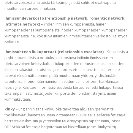
oletusarvoisesti aina toista tärkeämpi ja että suhteet ovat vapaita
muuttumaan tarpeen mukaan.
ihmissuhdeverkosto (relationship network, romantic network,
intimate network)
– Yhden ihmisen kumppaneista, hänen
kumppaneidensa kumppaneista, noiden kumppaneiden kumppaneiden
kumppaneista jne. koostuva intiimien ihmissuhteiden verkosto. Ks. myös
polycule.
ihmissuhteen liukuportaat (relationship escalator)
– Sosiaalisista
ja yhteiskunnallisista odotuksista koostuva intiimin ihmissuhteen
oletusarvoinen kehityskulku. Liukuportaiden oletusten mukaan kahden
ihmisen rakastuttua toisiinsa ja muodostettua seurustelusuhteen he
tulevat väistämättä ennen pitää muuttamaan yhteen, yhdistämään
taloutensa, menemään naimisiin, asettumaan aloilleen, hankkimaan
lapsia jne. Käsitteen normatiivisuudesta kertoo se, että liukuportaissa
takaisinpäin astumista, joidenkin portaiden ohittamista yms. usein
kummaksutaan.
kinky
– Englannin sana kinky, joka tarkoittaa alkujaan ”pervoa” tai
”poikkeavaa”, käytetään usein viittaamaan BDSM:ää ja erilaisia fetissejä
harrastaviin ihmisiin ja yhteisöihin tai erityyppisiin tapahtumiin, joissa
BDSM:ää tai fetissejä harjoitetaan tai käsitellään (esim. kinkymiitti).