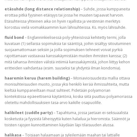
etäsuhde (long distance relationship)
– Suhde, jossa kumppaneita
erottaa pitkä fyysinen etäisyys tai jossa he muuten tapaavat harvoin.
Etäsuhteissa yhteinen aika on hyvin rajallista ja viestinnän merkitys
korostuu vielä voimakkaammin kuin lähisuhteissa. Ks. myös lähisuhde.
fluid bond
– Englanninkielisessä poly-yhteisössä kehitetty termi, jolla
kuvataan (1) sellaisia sopimuksia tai sääntöjä, joihin sisältyy sitoutuminen
suojaamattomaan seksiin ja joilla sopimuksen tehneet voivat pyrkiä
rajoittamaan vastaavaa kanssakäymistään muiden ihmisten kanssa; (2)
mitä tahansa ihmisten välistä intiimiä kanssakäymistä, johon liittyy kehon
eritteiden vaihdantaa (esim. suuseksi tai yhdyntä ilman kondomia).
haaremin keruu (harem building)
– Moniavioisuudesta mallia ottava
monisuhteisuuden muoto, jossa yksi henkilö kerää ihmissuhteita, mutta
kieltää kumppaneiltaan muut suhteet. Pidetään polyamorian
kontekstissa epäeettisenä käytäntönä, koska siitä puuttuu polyamoriassa
oletettu mahdollisuuksien tasa-arvo kaikille osapuolille.
halibileet (cuddle party)
– Tapahtuma, jossa jaetaan ei-seksuaalista
kosketusta ja fyysistä läheisyyttä kuten halailua ja hieromista. Säännöt ja
toisten rajojen kunnoittaminen käydään läpi tilaisuuden alussa.
halikasa
– Toisiaan halaamaan ja syleilemään maahan tai lattialle