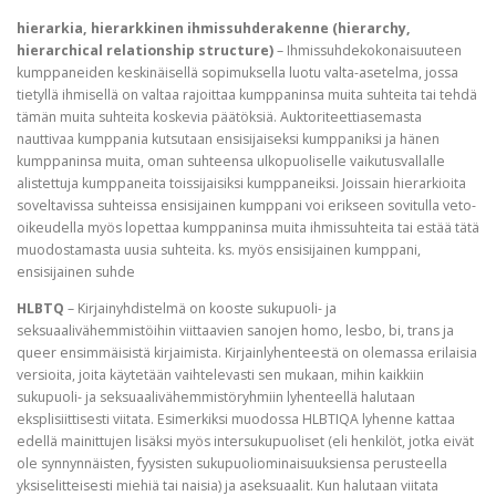
hierarkia, hierarkkinen ihmissuhderakenne (hierarchy,
hierarchical relationship structure)
– Ihmissuhdekokonaisuuteen
kumppaneiden keskinäisellä sopimuksella luotu valta-asetelma, jossa
tietyllä ihmisellä on valtaa rajoittaa kumppaninsa muita suhteita tai tehdä
tämän muita suhteita koskevia päätöksiä. Auktoriteettiasemasta
nauttivaa kumppania kutsutaan ensisijaiseksi kumppaniksi ja hänen
kumppaninsa muita, oman suhteensa ulkopuoliselle vaikutusvallalle
alistettuja kumppaneita toissijaisiksi kumppaneiksi. Joissain hierarkioita
soveltavissa suhteissa ensisijainen kumppani voi erikseen sovitulla veto-
oikeudella myös lopettaa kumppaninsa muita ihmissuhteita tai estää tätä
muodostamasta uusia suhteita. ks. myös ensisijainen kumppani,
ensisijainen suhde
HLBTQ
– Kirjainyhdistelmä on kooste sukupuoli- ja
seksuaalivähemmistöihin viittaavien sanojen homo, lesbo, bi, trans ja
queer ensimmäisistä kirjaimista. Kirjainlyhenteestä on olemassa erilaisia
versioita, joita käytetään vaihtelevasti sen mukaan, mihin kaikkiin
sukupuoli- ja seksuaalivähemmistöryhmiin lyhenteellä halutaan
eksplisiittisesti viitata. Esimerkiksi muodossa HLBTIQA lyhenne kattaa
edellä mainittujen lisäksi myös intersukupuoliset (eli henkilöt, jotka eivät
ole synnynnäisten, fyysisten sukupuoliominaisuuksiensa perusteella
yksiselitteisesti miehiä tai naisia) ja aseksuaalit. Kun halutaan viitata