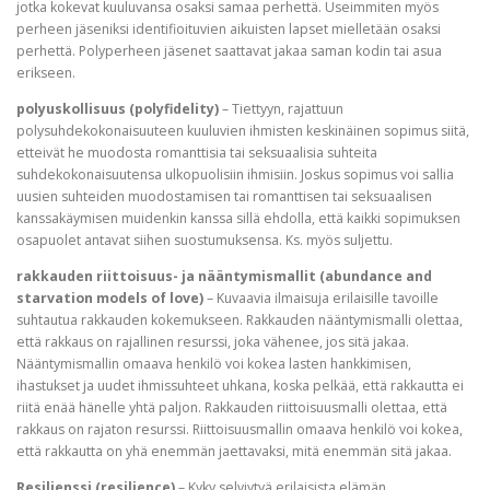
jotka kokevat kuuluvansa osaksi samaa perhettä. Useimmiten myös
perheen jäseniksi identifioituvien aikuisten lapset mielletään osaksi
perhettä. Polyperheen jäsenet saattavat jakaa saman kodin tai asua
erikseen.
polyuskollisuus (polyfidelity)
– Tiettyyn, rajattuun
polysuhdekokonaisuuteen kuuluvien ihmisten keskinäinen sopimus siitä,
etteivät he muodosta romanttisia tai seksuaalisia suhteita
suhdekokonaisuutensa ulkopuolisiin ihmisiin. Joskus sopimus voi sallia
uusien suhteiden muodostamisen tai romanttisen tai seksuaalisen
kanssakäymisen muidenkin kanssa sillä ehdolla, että kaikki sopimuksen
osapuolet antavat siihen suostumuksensa. Ks. myös suljettu.
rakkauden riittoisuus- ja nääntymismallit (abundance and
starvation models of love)
– Kuvaavia ilmaisuja erilaisille tavoille
suhtautua rakkauden kokemukseen. Rakkauden nääntymismalli olettaa,
että rakkaus on rajallinen resurssi, joka vähenee, jos sitä jakaa.
Nääntymismallin omaava henkilö voi kokea lasten hankkimisen,
ihastukset ja uudet ihmissuhteet uhkana, koska pelkää, että rakkautta ei
riitä enää hänelle yhtä paljon. Rakkauden riittoisuusmalli olettaa, että
rakkaus on rajaton resurssi. Riittoisuusmallin omaava henkilö voi kokea,
että rakkautta on yhä enemmän jaettavaksi, mitä enemmän sitä jakaa.
Resilienssi (resilience)
– Kyky selviytyä erilaisista elämän