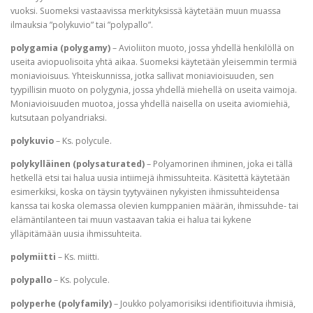
vuoksi. Suomeksi vastaavissa merkityksissä käytetään muun muassa
ilmauksia ”polykuvio” tai ”polypallo”.
polygamia (polygamy)
– Avioliiton muoto, jossa yhdellä henkilöllä on
useita aviopuolisoita yhtä aikaa. Suomeksi käytetään yleisemmin termiä
moniavioisuus. Yhteiskunnissa, jotka sallivat moniavioisuuden, sen
tyypillisin muoto on polygynia, jossa yhdellä miehellä on useita vaimoja.
Moniavioisuuden muotoa, jossa yhdellä naisella on useita aviomiehiä,
kutsutaan polyandriaksi.
polykuvio
– Ks. polycule.
polykylläinen (polysaturated)
– Polyamorinen ihminen, joka ei tällä
hetkellä etsi tai halua uusia intiimejä ihmissuhteita. Käsitettä käytetään
esimerkiksi, koska on täysin tyytyväinen nykyisten ihmissuhteidensa
kanssa tai koska olemassa olevien kumppanien määrän, ihmissuhde- tai
elämäntilanteen tai muun vastaavan takia ei halua tai kykene
ylläpitämään uusia ihmissuhteita.
polymiitti
– Ks. miitti.
polypallo
– Ks. polycule.
polyperhe (polyfamily)
– Joukko polyamorisiksi identifioituvia ihmisiä,