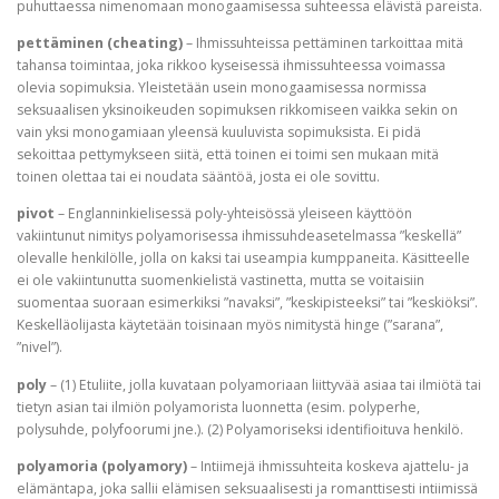
puhuttaessa nimenomaan monogaamisessa suhteessa elävistä pareista.
pettäminen (cheating)
– Ihmissuhteissa pettäminen tarkoittaa mitä
tahansa toimintaa, joka rikkoo kyseisessä ihmissuhteessa voimassa
olevia sopimuksia. Yleistetään usein monogaamisessa normissa
seksuaalisen yksinoikeuden sopimuksen rikkomiseen vaikka sekin on
vain yksi monogamiaan yleensä kuuluvista sopimuksista. Ei pidä
sekoittaa pettymykseen siitä, että toinen ei toimi sen mukaan mitä
toinen olettaa tai ei noudata sääntöä, josta ei ole sovittu.
pivot
– Englanninkielisessä poly-yhteisössä yleiseen käyttöön
vakiintunut nimitys polyamorisessa ihmissuhdeasetelmassa ”keskellä”
olevalle henkilölle, jolla on kaksi tai useampia kumppaneita. Käsitteelle
ei ole vakiintunutta suomenkielistä vastinetta, mutta se voitaisiin
suomentaa suoraan esimerkiksi ”navaksi”, ”keskipisteeksi” tai ”keskiöksi”.
Keskelläolijasta käytetään toisinaan myös nimitystä hinge (”sarana”,
”nivel”).
poly
– (1) Etuliite, jolla kuvataan polyamoriaan liittyvää asiaa tai ilmiötä tai
tietyn asian tai ilmiön polyamorista luonnetta (esim. polyperhe,
polysuhde, polyfoorumi jne.). (2) Polyamoriseksi identifioituva henkilö.
polyamoria (polyamory)
– Intiimejä ihmissuhteita koskeva ajattelu- ja
elämäntapa, joka sallii elämisen seksuaalisesti ja romanttisesti intiimissä