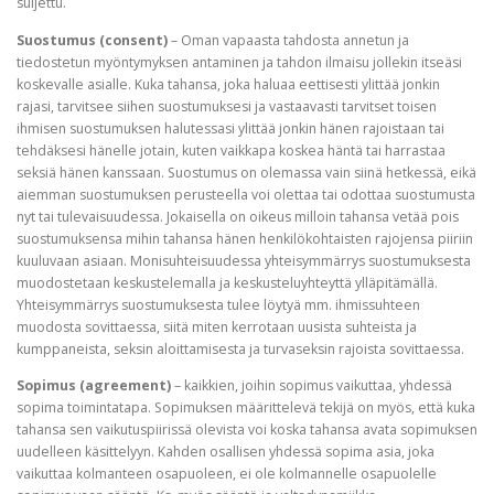
suljettu.
Suostumus (consent)
– Oman vapaasta tahdosta annetun ja
tiedostetun myöntymyksen antaminen ja tahdon ilmaisu jollekin itseäsi
koskevalle asialle. Kuka tahansa, joka haluaa eettisesti ylittää jonkin
rajasi, tarvitsee siihen suostumuksesi ja vastaavasti tarvitset toisen
ihmisen suostumuksen halutessasi ylittää jonkin hänen rajoistaan tai
tehdäksesi hänelle jotain, kuten vaikkapa koskea häntä tai harrastaa
seksiä hänen kanssaan. Suostumus on olemassa vain siinä hetkessä, eikä
aiemman suostumuksen perusteella voi olettaa tai odottaa suostumusta
nyt tai tulevaisuudessa. Jokaisella on oikeus milloin tahansa vetää pois
suostumuksensa mihin tahansa hänen henkilökohtaisten rajojensa piiriin
kuuluvaan asiaan. Monisuhteisuudessa yhteisymmärrys suostumuksesta
muodostetaan keskustelemalla ja keskusteluyhteyttä ylläpitämällä.
Yhteisymmärrys suostumuksesta tulee löytyä mm. ihmissuhteen
muodosta sovittaessa, siitä miten kerrotaan uusista suhteista ja
kumppaneista, seksin aloittamisesta ja turvaseksin rajoista sovittaessa.
Sopimus (agreement)
– kaikkien, joihin sopimus vaikuttaa, yhdessä
sopima toimintatapa. Sopimuksen määrittelevä tekijä on myös, että kuka
tahansa sen vaikutuspiirissä olevista voi koska tahansa avata sopimuksen
uudelleen käsittelyyn. Kahden osallisen yhdessä sopima asia, joka
vaikuttaa kolmanteen osapuoleen, ei ole kolmannelle osapuolelle