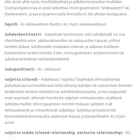
olla aivan yhtä syviä, merkityksellisiä ja pitkäkestoisia kuin muillakin.
Soolopolyamoriaa ei pidä sekoittaa monogaamiseen ”sinkkuuteen” tai
tilanteeseen, jossa polyamorisella ihmisellä ei ole yhtään kumppania.
Squish
– Ei seksuaalinen ihastus. ks. myös aseksuaalisuus
Suhdeidentiteetti
– Käytetään kertomaan, että suhdemalli on osa
identiteettiä esim. seksuaalisuuden tai sukupuolen tapaan, jolloin
henkilö kokee suhdemallin mukaisen elämän ja valinnat itselleen
luontaiseksi tavaksi toimita. Esim. monogaaminen, polyamorinen tai
suhdeanarkistinen suhdeidentiteetti.
sukupuolitauti
– Ks. seksitauti
suljettu (closed)
– Adjektiivia ”suljettu” käytetään ihmissuhteista
puhuttaessa luonnehtimaan mitä tahansa kahden tai useamman ihmisen
keskinäistä intiimiä suhdetta tai suhdekokonaisuutta, jossa osapuolet
ovat sopineet, etteivät muodosta suljetun ominaisuuden sisältäviä
suhteita muihin. Monogaamisen normin mukaan suhteet ovat
seksuaalisesti ja romanttisesti suljettuja. Suljettua polyamorista
ihmissuhdekokonaisuutta saatetaan kutsua polyuskolliseksi. Ks myös
avoin
suljettu suhde (closed relationship, exclusive relationship)
– Ks.