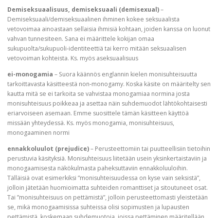
Demiseksuaalisuus, demiseksuaali (demisexual)
–
Demiseksuaali/demiseksuaalinen ihminen kokee seksuaalista
vetovoimaa ainoastaan sellaisia ihmisiä kohtaan, joiden kanssa on luonut
vahvan tunnesiteen. Sana ei määrittele kokijan omaa
sukupuolta/sukupuoli-identiteettiä tai kerro mitään seksuaalisen
vetovoiman kohteista. Ks. myös aseksuaalisuus
ei-monogamia
– Suora käännös englannin kielen monisuhteisuutta
tarkoittavasta käsitteestä non-monogamy. Koska käsite on määritelty sen
kautta mitä se ei tarkoita se vahvistaa monogamiaa normina josta
monisuhteisuus poikkeaa ja asettaa näin suhdemuodot lähtökohtaisesti
eriarvoiseen asemaan. Emme suosittele tämän käsitteen käyttöä
missään yhteydessä. Ks. myös monogamia, monisuhteisuus,
monogaaminen normi
ennakkoluulot (prejudice)
– Perusteettomiin tai puutteellisiin tietoihin
perustuvia käsityksiä. Monisuhteisuus liitetään usein yksinkertaistaviin ja
monogaamisesta näkökulmasta paheksuttaviin ennakkoluuloihin.
Tälläisiä ovat esimerkiksi ”monisuhteisuudessa on kyse vain seksistä”,
jolloin jätetään huomioimatta suhteiden romanttiset ja sitoutuneet osat.
Tai ”monisuhteisuus on pettämistä”, jolloin perusteettomasti yleistetään
se, mikä monogaamisissa suhteissa olisi sopimusten ja lupausten
pettämistä, koskemaan suhdemuotoja, joissa pettäminen määritellään