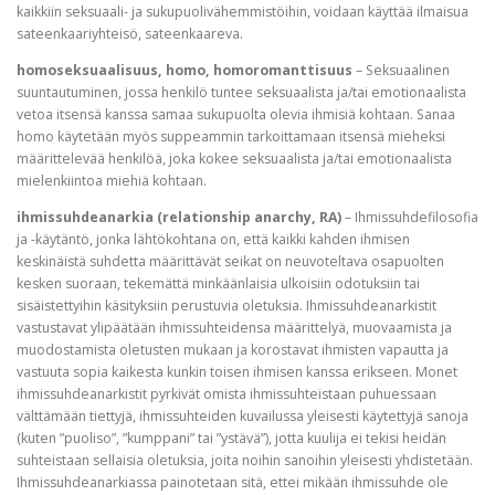
kaikkiin seksuaali- ja sukupuolivähemmistöihin, voidaan käyttää ilmaisua
sateenkaariyhteisö, sateenkaareva.
homoseksuaalisuus, homo, homoromanttisuus
– Seksuaalinen
suuntautuminen, jossa henkilö tuntee seksuaalista ja/tai emotionaalista
vetoa itsensä kanssa samaa sukupuolta olevia ihmisiä kohtaan. Sanaa
homo käytetään myös suppeammin tarkoittamaan itsensä mieheksi
määrittelevää henkilöä, joka kokee seksuaalista ja/tai emotionaalista
mielenkiintoa miehiä kohtaan.
ihmissuhdeanarkia (relationship anarchy, RA)
– Ihmissuhdefilosofia
ja -käytäntö, jonka lähtökohtana on, että kaikki kahden ihmisen
keskinäistä suhdetta määrittävät seikat on neuvoteltava osapuolten
kesken suoraan, tekemättä minkäänlaisia ulkoisiin odotuksiin tai
sisäistettyihin käsityksiin perustuvia oletuksia. Ihmissuhdeanarkistit
vastustavat ylipäätään ihmissuhteidensa määrittelyä, muovaamista ja
muodostamista oletusten mukaan ja korostavat ihmisten vapautta ja
vastuuta sopia kaikesta kunkin toisen ihmisen kanssa erikseen. Monet
ihmissuhdeanarkistit pyrkivät omista ihmissuhteistaan puhuessaan
välttämään tiettyjä, ihmissuhteiden kuvailussa yleisesti käytettyjä sanoja
(kuten ”puoliso”, ”kumppani” tai ”ystävä”), jotta kuulija ei tekisi heidän
suhteistaan sellaisia oletuksia, joita noihin sanoihin yleisesti yhdistetään.
Ihmissuhdeanarkiassa painotetaan sitä, ettei mikään ihmissuhde ole