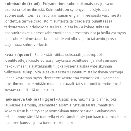
kolmisuhde (triad)
– Polyamorinen suhdekokonaisuus, jossa on
osallisina kolme ihmistä. Kolmisuhteen synonyyminä käytetään
Suomessakin toisinaan suoraan sanan englanninkielisestä vastineesta
johdettua termiä triadi. Kolmisuhteista tai triadeista puhuttaessa
tarkoitetaan suhdekokonaisuuksia, joissa kaikki kolme suhteen
osapuolta ovat luoneet kahdenväliset suhteet toisiinsa ja heillä voi myös
olla suhde kolmestaan. Kolmisuhde voi olla suljettu tai avoin ja osa
laajempaa suhdeverkostoa.
kvääri (queer)
– Sana kvääri viittaa seksuaali- ja sukupuoli-
identiteettejä käsittelevissä yhteyksissä poliittiseen ja akateemiseen
näkökulmaan ja ajattelumalliin, joka kyseenalaistaa yhteiskunnan
vallitsevia, sukupuolta ja seksuaalista suuntautumista koskevia normeja.
Sanaa käytetään myös identiteettikäsitteenä esimerkiksi kuvaamaan,
ettei ihminen koe mitään muuta seksuaali- tai sukupuoli-identiteettejä
kuvaavaa käsitettä omakseen.
laukaiseva tekijä (trigger)
– Ajatus, ele, näkymä tai tilanne, joka
laukaisee aiempiin, useimmiten epämiellyttäviin tai traumaattisiin
kokemuksiin kiinnittyvän ja voimakkaan tunnereaktion. Laukaisevan
tekijän synnyttämällä tunteella ei välttämättä ole juurikaan tekemistä sen
tilanteen kanssa, jossa tunnereaktio laukeaa.