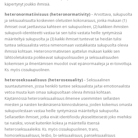
käpertynyt joukko ihmisiä.
heteronormatiivisuus (heteronormativity)
– Arvottava, sukupuolta
ja seksuaalisuutta koskevien oletusten kokonaisuus, jonka mukaan (1)
ihmiset ovat jaettavissa kahteen eri sukupuoleen, (2) kaikkien ihmisten
sukupuoli-identiteetti vastaa tai sen tulisi vastata heille syntymässä
määriteltyä sukupuolta ja (3) kaikki ihmiset tuntevat tai heidän tulisi
tuntea seksuaalista vetoa nimenomaan vastakkaista sukupuolta olevia
ihmisiä kohtaan. Heteronormatiivisen ajattelun mukaan kaikki sen
lähtöoletuksista poikkeavat sukupuolisuuden ja seksuaalisuuden
kokemisen ja ilmentämisen muodot ovat epänormaaleja ja ei-toivottuja.
Ks. myös cissukupuolinen.
heteroseksuaalisuus (heterosexuality)
– Seksuaalinen
suuntautuminen, jossa henkilö tuntee seksuaalista ja/tai emotionaalista
vetoa muuta kuin omaa sukupuoltaan olevia ihmisiä kohtaan.
Käytännössä heteroseksuaalisuus ilmenee useimmiten sellaisten
miesten ja naisten keskinäisenä kiinnostuksena, joiden kokemus omasta
sukupuolestaan vastaa heille syntymässä määriteltyä sukupuolta.
Sellaisetkin ihmiset, jotka eivät identifioidu yksiselitteisesti joko miehiksi
tai naisiksi, voivat kuitenkin kokea ja määritellä itsensä
heteroseksuaaleiksi. Ks. myös cissukupuolinen, trans,
homoseksuaalisuus, lesbo, bi-seksuaalisuus, panseksuaalisuus