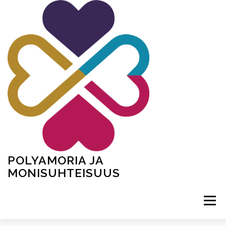
Siirry
sisältöön
POLYAMORIA JA
MONISUHTEISUUS
Valikko