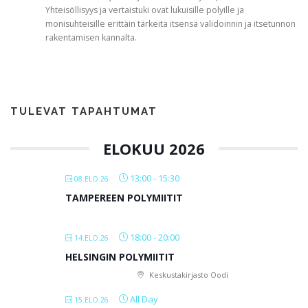
Yhteisöllisyys ja vertaistuki ovat lukuisille polyille ja
monisuhteisille erittäin tärkeitä itsensä validoinnin ja itsetunnon
rakentamisen kannalta.
TULEVAT TAPAHTUMAT
ELOKUU 2026
13:00
-
15:30
08.ELO.26
TAMPEREEN POLYMIITIT
18:00
-
20:00
14.ELO.26
HELSINGIN POLYMIITIT
Keskustakirjasto Oodi
All Day
15.ELO.26