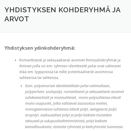
TERVETULOA
TIETOA
APUA
VERTAISTOIMINTA
YHDISTYKSEN KOHDERYHMÄ JA
ARVOT
YHDISTYS
KAUPPA
YHTEYSTIEDOT
PÅ SVENSKA
Yhdistyksen ydinkohderyhmä:
Romanttisesti ja seksuaalisesti avoimet ihmissuhderyhmät ja
ihmiset joilla on em. ryhmien identiteetti ja/tai ovat valinneet
elää em. tyyppisissä tai niille potentiaalisesti avoimessa
suhteessa tai suhteissa.
Esim. polyamoriset identiteetiltään ja/tai valinnaltaan,
polyperheet, soolopolyt, romanttisesti ja seksuaalisesti avoimet
suhdeanarkistit ja monisuhteiset, mono-polysuhteissa elävät
mono-osapuolet, jotka valitsevat assosioitua meihin,
monogaamisessa suhteessa elävät polyt, swingaavat polyt,
aropolyt, aseksuaaliset polyt ja polyt kaikista muistakin
seksuaali ja sukupuolivähemmistöistä, polyt kaikista
kansallisuuksista, etnisistä ryhmistä ja kieliryhmistä Suomessa.