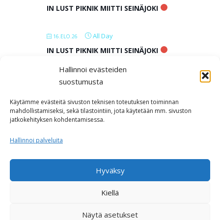
IN LUST PIKNIK MIITTI SEINÄJOKI
All Day
16.ELO.26
IN LUST PIKNIK MIITTI SEINÄJOKI
Hallinnoi evästeiden
All Day
17.ELO.26
suostumusta
IN LUST PIKNIK MIITTI SEINÄJOKI
Käytämme evästeitä sivuston teknisen toteutuksen toiminnan
mahdollistamiseksi, sekä tilastointiin, jota käytetään mm. sivuston
jatkokehityksen kohdentamisessa.
LOAD MORE
Hallinnoi palveluita
Hyväksy
Kiellä
Näytä asetukset