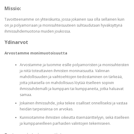
Missio:
Tavoitteenamme on yhteiskunta, jossa jokainen saa olla sellainen kuin
on ja polyamoriaan ja monisuhteisuuteen suhtaudutaan hyväksyttynä
ihmissuhdemuotona muiden joukossa.
Ydinarvot
Arvostamme monimuotoisuutta
Arvostamme ja tuomme esille polyamoristen ja monisuhteisten
ja niitä toteuttavien ihmisten moninaisuutta. Valinnan
mahdollisuuden ja vaihtoehtojen tiedostaminen on tärkeää,
jotta jokaisella on mahdollisuus löytää itselleen sopivin
ihmissuhdemalli ja kumppani tai kumppaneita, jotka haluavat
samaa.
Jokainen ihmissuhde, joka tekee osalliset onnelliseksi ja vastaa
heidän tarpeisiinsa on arvokas.
Kunnioitamme ihmisten oikeutta itsemäärittelyyn, sekä itselleen
ja kumppaneilleen parhaiden valintojen tekemiseen.