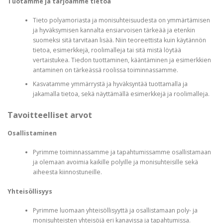
Tuotamme ja tarjoamme tietoa
Tieto polyamoriasta ja monisuhteisuudesta on ymmärtämisen
ja hyväksymisen kannalta ensiarvoisen tärkeää ja etenkin
suomeksi sitä tarvitaan lisää. Niin teoreettista kuin käytännön
tietoa, esimerkkejä, roolimalleja tai sitä mistä löytää
vertaistukea. Tiedon tuottaminen, kääntäminen ja esimerkkien
antaminen on tärkeässä roolissa toiminnassamme.
Kasvatamme ymmärrystä ja hyväksyntää tuottamalla ja
jakamalla tietoa, sekä näyttämällä esimerkkejä ja roolimalleja.
Tavoitteelliset arvot
Osallistaminen
Pyrimme toiminnassamme ja tapahtumissamme osallistamaan
ja olemaan avoimia kaikille polyille ja monisuhteisille sekä
aiheesta kiinnostuneille.
Yhteisöllisyys
Pyrimme luomaan yhteisöllisyyttä ja osallistamaan poly- ja
monisuhteisten yhteisöjä eri kanavissa ja tapahtumissa.