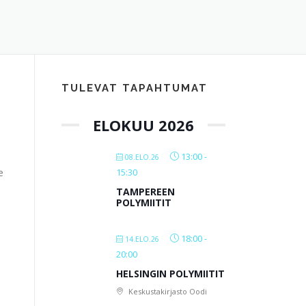
TULEVAT TAPAHTUMAT
ELOKUU 2026
13:00
-
08.ELO.26
e
15:30
TAMPEREEN
POLYMIITIT
18:00
-
14.ELO.26
20:00
HELSINGIN POLYMIITIT
Keskustakirjasto Oodi