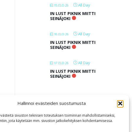
All Day
15.ELO.26
IN LUST PIKNIK MIITTI
SEINÄJOKI
All Day
16.ELO.26
IN LUST PIKNIK MIITTI
SEINÄJOKI
All Day
17.ELO.26
IN LUST PIKNIK MIITTI
SEINÄJOKI
LOAD MORE
Hallinnoi evästeiden suostumusta
ästeitä sivuston teknisen toteutuksen toiminnan mahdollistamiseksi,
intiin, jota käytetään mm. sivuston jatkokehityksen kohdentamisessa.