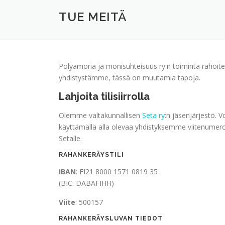
TUE MEITÄ
Polyamoria ja monisuhteisuus ry:n toiminta rahoitet
yhdistystämme, tässä on muutamia tapoja.
Lahjoita tilisiirrolla
Olemme valtakunnallisen
Seta ry
:n jäsenjärjestö. 
käyttämällä alla olevaa yhdistyksemme viitenumeroa
Setalle.
RAHANKERÄYSTILI
IBAN
: FI21 8000 1571 0819 35
(BIC: DABAFIHH)
Viite
: 500157
RAHANKERÄYSLUVAN TIEDOT