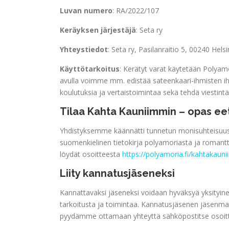
Luvan numero
: RA/2022/107
Keräyksen järjestäjä
: Seta ry
Yhteystiedot
: Seta ry, Pasilanraitio 5, 00240 Hel
Käyttötarkoitus
: Kerätyt varat käytetään Polyamo
avulla voimme mm. edistää sateenkaari-ihmisten ih
koulutuksia ja vertaistoimintaa sekä tehdä viestintä
Tilaa Kahta Kauniimmin – opas ee
Yhdistyksemme käännätti tunnetun monisuhteisuu
suomenkielinen tietokirja polyamoriasta ja romantt
löydät osoitteesta
https://polyamoria.fi/kahtakaun
Liity kannatusjäseneksi
Kannattavaksi jäseneksi voidaan hyväksyä yksityine
tarkoitusta ja toimintaa. Kannatusjäsenen jäsenma
pyydämme ottamaan yhteyttä sähköpostitse osoi