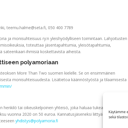
sinki, teemu.halme@seta.fi, 050 400 7789
ria ja monisuhteisuus ry:n yleishyödylliseen toimintaan. Lahjoitusten
misoikeuksia, toteuttaa jäsentapahtumia, yleisötapahtumia,
ä sateenkaari-ihmisiä koskettavista aiheista.
ttiseen polyamoriaan
steoksen More Than Two suomen kielelle. Se on ensimmäinen
isesta monisuhteisuudesta. Lisätietoa käännöstyöstä ja tilaamisesta
iimmin/
n henkilö tai oikeuskelpoinen yhteisö, joka haluaa tukea yhdistyksen
Käytämme ev
ksu vuonna 2020 on 50 euroa. Kannatusjäseneksi liittyäksesi
sekä tilasto
tteeseen
yhdistys@polyamoria.fi