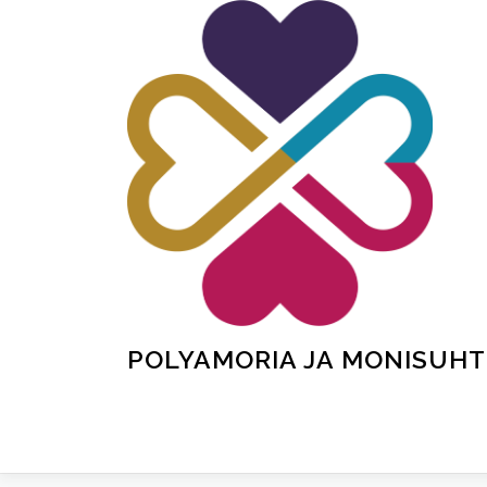
Siirry
sisältöön
POLYAMORIA JA MONISUHT