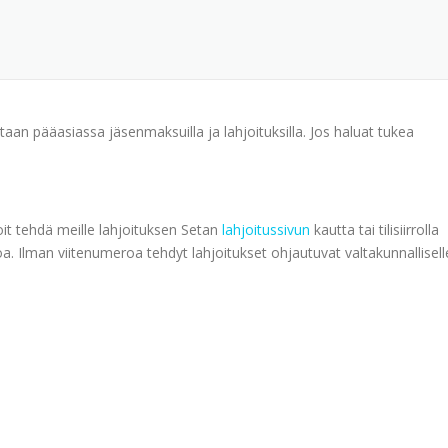
aan pääasiassa jäsenmaksuilla ja lahjoituksilla. Jos haluat tukea
Voit tehdä meille lahjoituksen Setan
lahjoitussivun
kautta tai tilisiirrolla
. Ilman viitenumeroa tehdyt lahjoitukset ohjautuvat valtakunnallisell