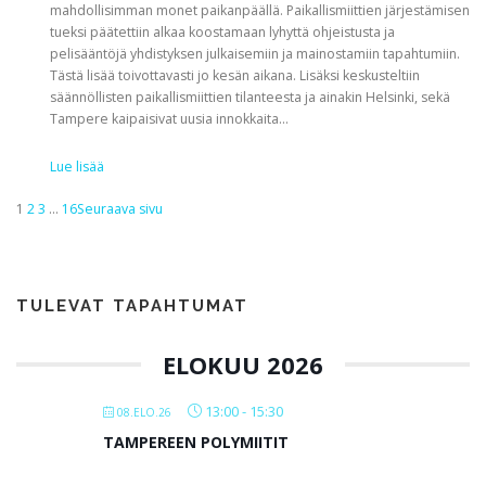
mahdollisimman monet paikanpäällä. Paikallismiittien järjestämisen
tueksi päätettiin alkaa koostamaan lyhyttä ohjeistusta ja
pelisääntöjä yhdistyksen julkaisemiin ja mainostamiin tapahtumiin.
Tästä lisää toivottavasti jo kesän aikana. Lisäksi keskusteltiin
säännöllisten paikallismiittien tilanteesta ja ainakin Helsinki, sekä
Tampere kaipaisivat uusia innokkaita…
Lue lisää
1
2
3
…
16
Seuraava sivu
TULEVAT TAPAHTUMAT
ELOKUU 2026
13:00
-
15:30
08.ELO.26
TAMPEREEN POLYMIITIT