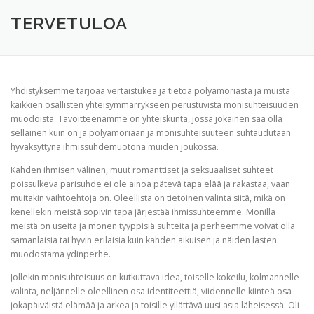
TERVETULOA
TIETOA
APUA
VERTAISTOIMINTA
TERVETULOA
YHDISTYS
KAUPPA
YHTEYSTIEDOT
PÅ SVENSKA
Yhdistyksemme tarjoaa vertaistukea ja tietoa polyamoriasta ja muista
kaikkien osallisten yhteisymmärrykseen perustuvista monisuhteisuuden
muodoista. Tavoitteenamme on yhteiskunta, jossa jokainen saa olla
sellainen kuin on ja polyamoriaan ja monisuhteisuuteen suhtaudutaan
hyväksyttynä ihmissuhdemuotona muiden joukossa.
Kahden ihmisen välinen, muut romanttiset ja seksuaaliset suhteet
poissulkeva parisuhde ei ole ainoa pätevä tapa elää ja rakastaa, vaan
muitakin vaihtoehtoja on. Oleellista on tietoinen valinta siitä, mikä on
kenellekin meistä sopivin tapa järjestää ihmissuhteemme. Monilla
meistä on useita ja monen tyyppisiä suhteita ja perheemme voivat olla
samanlaisia tai hyvin erilaisia kuin kahden aikuisen ja näiden lasten
muodostama ydinperhe.
Jollekin monisuhteisuus on kutkuttava idea, toiselle kokeilu, kolmannelle
valinta, neljännelle oleellinen osa identiteettiä, viidennelle kiinteä osa
jokapäiväistä elämää ja arkea ja toisille yllättävä uusi asia läheisessä. Oli