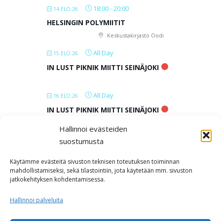
18:00
-
20:00
14.ELO.26
HELSINGIN POLYMIITIT
Keskustakirjasto Oodi
All Day
15.ELO.26
IN LUST PIKNIK MIITTI SEINÄJOKI
All Day
16.ELO.26
IN LUST PIKNIK MIITTI SEINÄJOKI
Hallinnoi evästeiden
All Day
17.ELO.26
suostumusta
IN LUST PIKNIK MIITTI SEINÄJOKI
Käytämme evästeitä sivuston teknisen toteutuksen toiminnan
mahdollistamiseksi, sekä tilastointiin, jota käytetään mm. sivuston
jatkokehityksen kohdentamisessa.
LOAD MORE
Hallinnoi palveluita