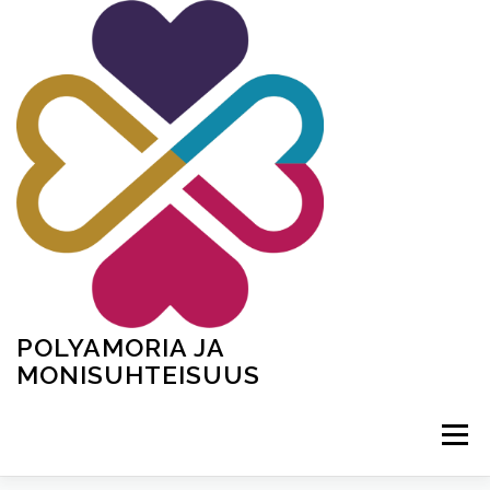
Siirry
sisältöön
POLYAMORIA JA
MONISUHTEISUUS
Valikko