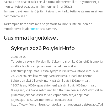
näistä sitten osa tai kaikki sinulle totta: olet tervetullut. Polyamoriset ja
monisuhteiset ovat usein hämmennystä herättävä
ihmissuhdevähemmistö ja tämä sivusto on tarkoitettu vastaamaan siihen
hämmennykseen.
Tarkempaa tietoa siitä mitä polyamoria tai monisuhteisuuden eri
muodot ovat löydät
tietoa
-sivultamme.
Uusimmat kirjoitukset
Syksyn 2026 Polyleiri-info
2026-06-09
Tervetuloa syksyn Polyleirille! Syksyn leiri on kevään leiriä isompi ja
sisältää leiriläisten järjestämän ohjelman lisäksi
asiantuntijaohjelmaa. Tässä syksyn leiriin liittyvä infopaketti. Aika:
24.-27.9.2026Paikka: Vahojärven leirikeskus, ParkanoTeema:
Suhteiden yksilöllisyysHinta: 4 päivän liput: 140€/normaali,
120€/jäsen, 100€/vapaaehtoinen3 päivän liput: 105€/normaali,
90€/jäsen, 75€/vapaaehtoinenIlmoittautuminen: 6.7.-6.9.2026 välillä
(kummiohjelmaan osallistuvat, vapaaehtoiset ja ohjelman
järjestäjät 16.8.2026 mennessä) osoitteessa:
https://www.flomembers.com/polyamoria/events/register/accc7e8