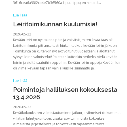
3616cea6a9f82ca4e7b36560a Liput Lippujen hinta: 4…
Lue lisää
Leiritoimikunnan kuulumisia!
2026-05-22
Kevään leiri on nyt takana päin ja voi vitsit, miten kivaa taas oli!
Leiritoimikunta piti ansaitusti hiukan taukoa kevään leirin jälkeen.
Toimikunta on kuitenkin nyt aktivoitunut uudestaan ja aloittanut
syksyn leirin valmistelut! Palataan kuitenkin hetkeksi vielä kevään
leiriin ja sieltä saatuihin oppeihin. Kevään leirin oppeja Kevään leiri
oli viime kevään tapaan vain aikuisille suunnattu ja…
Lue lisää
Poimintoja hallituksen kokouksesta
13.4.2026
2026-05-22
Kevätkokoukseen valmistautuminen jatkuu ja viimeiset dokumentit
viilattiin lähetyskuntoon. Lisäksi sovittiin muista kokouksen
viimeisistä järjestelyistä ja toivottavasti tapaamme teistä