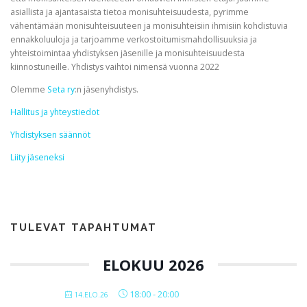
asiallista ja ajantasaista tietoa monisuhteisuudesta, pyrimme
vähentämään monisuhteisuuteen ja monisuhteisiin ihmisiin kohdistuvia
ennakkoluuloja ja tarjoamme verkostoitumismahdollisuuksia ja
yhteistoimintaa yhdistyksen jäsenille ja monisuhteisuudesta
kiinnostuneille. Yhdistys vaihtoi nimensä vuonna 2022
Olemme
Seta ry
:n jäsenyhdistys.
Hallitus ja yhteystiedot
Yhdistyksen säännöt
Liity jäseneksi
TULEVAT TAPAHTUMAT
ELOKUU 2026
18:00
-
20:00
14.ELO.26