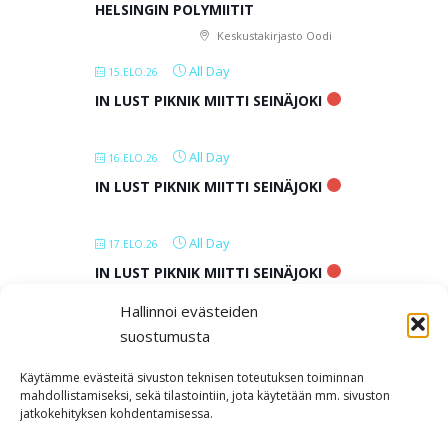
HELSINGIN POLYMIITIT
Keskustakirjasto Oodi
All Day
15.ELO.26
IN LUST PIKNIK MIITTI SEINÄJOKI
All Day
16.ELO.26
IN LUST PIKNIK MIITTI SEINÄJOKI
All Day
17.ELO.26
IN LUST PIKNIK MIITTI SEINÄJOKI
Hallinnoi evästeiden
All Day
18.ELO.26
suostumusta
IN LUST PIKNIK MIITTI SEINÄJOKI
Käytämme evästeitä sivuston teknisen toteutuksen toiminnan
mahdollistamiseksi, sekä tilastointiin, jota käytetään mm. sivuston
jatkokehityksen kohdentamisessa.