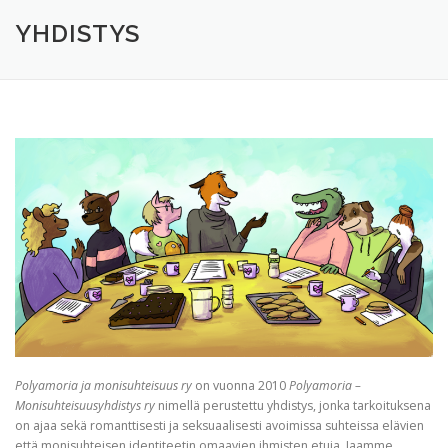
TERVETULOA
TIETOA
APUA
VERTAISTOIMINTA
YHDISTYS
YHDISTYS
KAUPPA
YHTEYSTIEDOT
PÅ SVENSKA
Polyamoria ja monisuhteisuus ry
on vuonna 2010
Polyamoria –
Monisuhteisuusyhdistys ry
nimellä perustettu yhdistys, jonka tarkoituksena
on ajaa sekä romanttisesti ja seksuaalisesti avoimissa suhteissa elävien
että monisuhteisen identiteetin omaavien ihmisten etuja. Jaamme