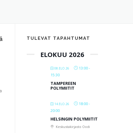
ä
TULEVAT TAPAHTUMAT
ELOKUU 2026
13:00
-
08.ELO.26
15:30
TAMPEREEN
POLYMIITIT
a
18:00
-
14.ELO.26
20:00
HELSINGIN POLYMIITIT
Keskustakirjasto Oodi