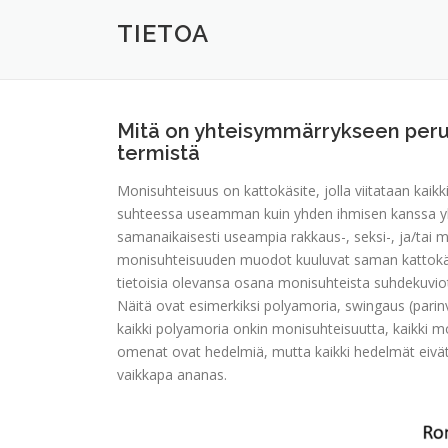
TIETOA
Mitä on yhteisymmärrykseen peru
termistä
Monisuhteisuus on kattokäsite, jolla viitataan kaikk
suhteessa useamman kuin yhden ihmisen kanssa yhtä
samanaikaisesti useampia rakkaus-, seksi-, ja/tai 
monisuhteisuuden muodot kuuluvat saman kattokäsitt
tietoisia olevansa osana monisuhteista suhdekuviota
Näitä ovat esimerkiksi polyamoria, swingaus (parinv
kaikki polyamoria onkin monisuhteisuutta, kaikki 
omenat ovat hedelmiä, mutta kaikki hedelmät eivät 
vaikkapa ananas.