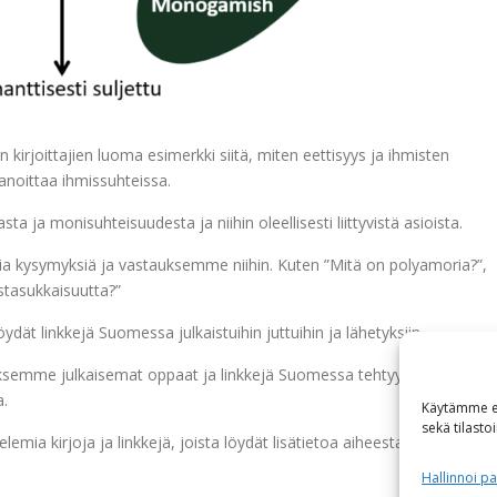
irjoittajien luoma esimerkki siitä, miten eettisyys ja ihmisten
noittaa ihmissuhteissa.
ta ja monisuhteisuudesta ja niihin oleellisesti liittyvistä asioista.
via kysymyksiä ja vastauksemme niihin. Kuten ”Mitä on polyamoria?”,
tasukkaisuutta?”
dät linkkejä Suomessa julkaistuihin juttuihin ja lähetyksiin.
ksemme julkaisemat oppaat ja linkkejä Suomessa tehtyyn
a.
Käytämme ev
sekä tilasto
emia kirjoja ja linkkejä, joista löydät lisätietoa aiheesta.
Hallinnoi pa