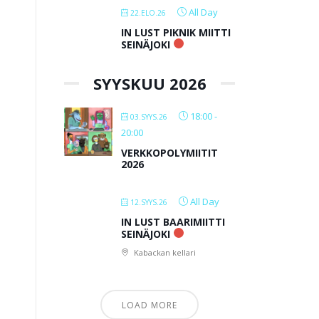
All Day
22.ELO.26
IN LUST PIKNIK MIITTI
SEINÄJOKI
SYYSKUU 2026
18:00
-
03.SYYS.26
20:00
VERKKOPOLYMIITIT
2026
All Day
12.SYYS.26
IN LUST BAARIMIITTI
SEINÄJOKI
Kabackan kellari
LOAD MORE