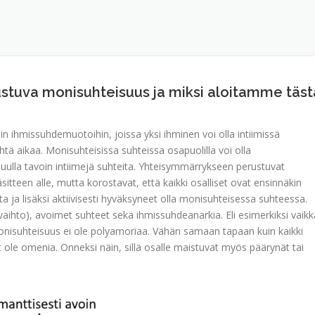
stuva monisuhteisuus ja miksi aloitamme täst
iin ihmissuhdemuotoihin, joissa yksi ihminen voi olla intiimissä
 aikaa. Monisuhteisissa suhteissa osapuolilla voi olla
muulla tavoin intiimejä suhteita. Yhteisymmärrykseen perustuvat
een alle, mutta korostavat, että kaikki osalliset ovat ensinnäkin
 ja lisäksi aktiivisesti hyväksyneet olla monisuhteisessa suhteessa.
aihto), avoimet suhteet sekä ihmissuhdeanarkia. Eli esimerkiksi vaikk
monisuhteisuus ei ole polyamoriaa. Vähän samaan tapaan kuin kaikki
ole omenia. Onneksi näin, sillä osalle maistuvat myös päärynät tai