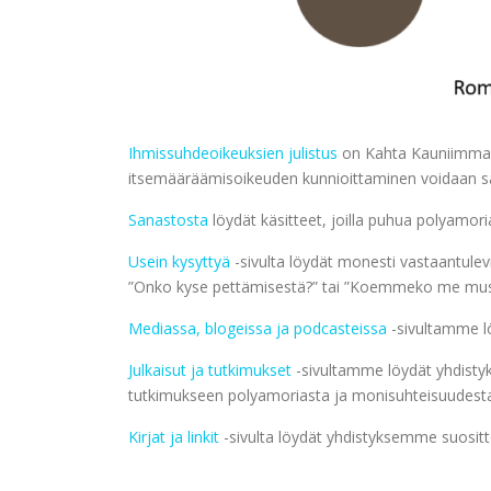
Ihmissuhdeoikeuksien julistus
on Kahta Kauniimman k
itsemääräämisoikeuden kunnioittaminen voidaan sa
Sanastosta
löydät käsitteet, joilla puhua polyamorias
Usein kysyttyä
-sivulta löydät monesti vastaantule
”Onko kyse pettämisestä?” tai ”Koemmeko me mus
Mediassa, blogeissa ja podcasteissa
-sivultamme löy
Julkaisut ja tutkimukset
-sivultamme löydät yhdisty
tutkimukseen polyamoriasta ja monisuhteisuudest
Kirjat ja linkit
-sivulta löydät yhdistyksemme suosittel