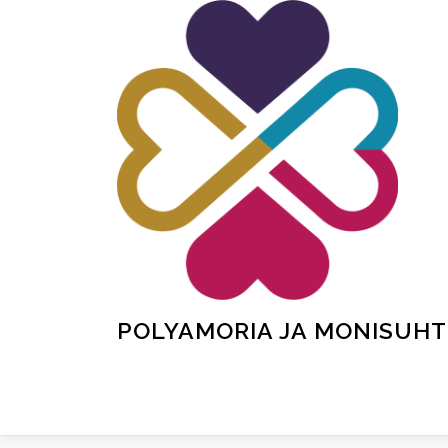
Siirry
sisältöön
POLYAMORIA JA MONISUHT