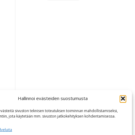
Hallinnoi evästeiden suostumusta
ästeitä sivuston teknisen toteutuksen toiminnan mahdollistamiseksi,
intiin, jota käytetään mm. sivuston jatkokehityksen kohdentamisessa.
lveluita