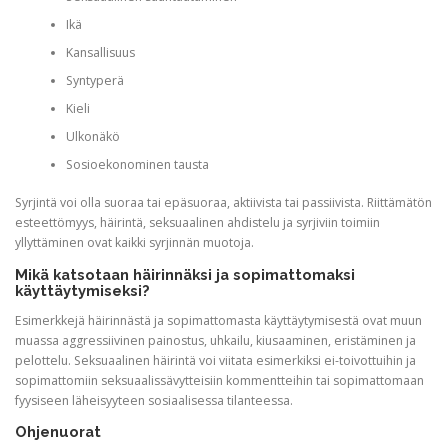
Ikä
Kansallisuus
Syntyperä
Kieli
Ulkonäkö
Sosioekonominen tausta
Syrjintä voi olla suoraa tai epäsuoraa, aktiivista tai passiivista. Riittämätön
esteettömyys, häirintä, seksuaalinen ahdistelu ja syrjiviin toimiin
yllyttäminen ovat kaikki syrjinnän muotoja.
Mikä katsotaan häirinnäksi ja sopimattomaksi
käyttäytymiseksi?
Esimerkkejä häirinnästä ja sopimattomasta käyttäytymisestä ovat muun
muassa aggressiivinen painostus, uhkailu, kiusaaminen, eristäminen ja
pelottelu. Seksuaalinen häirintä voi viitata esimerkiksi ei-toivottuihin ja
sopimattomiin seksuaalissävytteisiin kommentteihin tai sopimattomaan
fyysiseen läheisyyteen sosiaalisessa tilanteessa.
Ohjenuorat