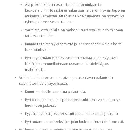
Älä pakota ketään osallistumaan toimintaan tai
keskusteluihin. Jos joku ei halua osallistua, on hyvien tapojen
mukaista varmistaa, etteivät he koe tulevansa painostetuiksi
ryhmäpaineen seurauksena.
Varmista, että kaikilla on mahdollisuus osallistua toimintaan
tai keskusteluihin.
Kunnioita toisten yksityisyyttä ja lähesty sensitiivisiä aiheita
kunnioituksella.
Pyri käyttämään yleisesti ymmärrettävää ja lähestyttävää
kieltä ja kommunikoimaan useammalla kielellä, jos
mahdollista.
Voit antaa tilanteeseen sopivaa ja rakentavaa palautetta
sopimattomasta käytöksestä.
Kuuntele sinulle annettua palautetta.
Pyri olemaan saamasi palautteen suhteen avoin ja ota se
huomioon jatkossa.
Pyydä anteeksi, jos olet satuttanut tai loukannut jotakuta.
Pyri antamaan anteeksi, jos joku loukkaa sinua tahattomasti.
Jos huomaat jonkun toimivan sopimattomasti tai muuten