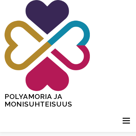
Siirry
sisältöön
POLYAMORIA JA
MONISUHTEISUUS
Valikko