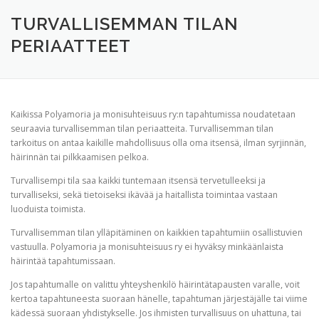
TERVETULOA
TIETOA
APUA
VERTAISTOIMINTA
TURVALLISEMMAN TILAN
PERIAATTEET
YHDISTYS
KAUPPA
YHTEYSTIEDOT
PÅ SVENSKA
Kaikissa Polyamoria ja monisuhteisuus ry:n tapahtumissa noudatetaan
seuraavia turvallisemman tilan periaatteita. Turvallisemman tilan
tarkoitus on antaa kaikille mahdollisuus olla oma itsensä, ilman syrjinnän,
häirinnän tai pilkkaamisen pelkoa.
Turvallisempi tila saa kaikki tuntemaan itsensä tervetulleeksi ja
turvalliseksi, sekä tietoiseksi ikävää ja haitallista toimintaa vastaan
luoduista toimista.
Turvallisemman tilan ylläpitäminen on kaikkien tapahtumiin osallistuvien
vastuulla. Polyamoria ja monisuhteisuus ry ei hyväksy minkäänlaista
häirintää tapahtumissaan.
Jos tapahtumalle on valittu yhteyshenkilö häirintätapausten varalle, voit
kertoa tapahtuneesta suoraan hänelle, tapahtuman järjestäjälle tai viime
kädessä suoraan yhdistykselle. Jos ihmisten turvallisuus on uhattuna, tai