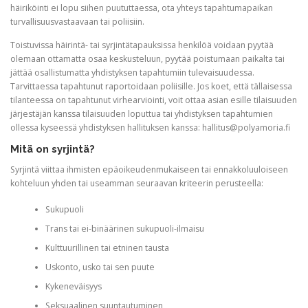
häiriköinti ei lopu siihen puututtaessa, ota yhteys tapahtumapaikan
turvallisuusvastaavaan tai poliisiin.
Toistuvissa häirintä- tai syrjintätapauksissa henkilöä voidaan pyytää
olemaan ottamatta osaa keskusteluun, pyytää poistumaan paikalta tai
jättää osallistumatta yhdistyksen tapahtumiin tulevaisuudessa.
Tarvittaessa tapahtunut raportoidaan poliisille. Jos koet, että tällaisessa
tilanteessa on tapahtunut virhearviointi, voit ottaa asian esille tilaisuuden
järjestäjän kanssa tilaisuuden loputtua tai yhdistyksen tapahtumien
ollessa kyseessä yhdistyksen hallituksen kanssa: hallitus@polyamoria.fi
Mitä on syrjintä?
Syrjintä viittaa ihmisten epäoikeudenmukaiseen tai ennakkoluuloiseen
kohteluun yhden tai useamman seuraavan kriteerin perusteella:
Sukupuoli
Trans tai ei-binäärinen sukupuoli-ilmaisu
Kulttuurillinen tai etninen tausta
Uskonto, usko tai sen puute
Kykeneväisyys
Seksuaalinen suuntautuminen