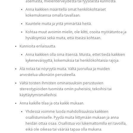
asemasta, mielenterveydestä tai fyysisestä kunnosta.
Anna kaikkien määritellä omat henkilökohtaiset
kokemuksensa omalla tavallaan.
Kuuntele muita ja yritä ymmärtää heitä.
Kohtaa muut avoimin mielin, ole kiltti, osoita myötätuntoa ja
hyväksyntää sekä muita, että itseäsi kohtaan.
Kunnioita erilaisuutta.
Anna kaikkien olla oma itsensä. Muista, ettet tiedä kaikkien
kykeneväisyyttä, kokemuksia tai henkilökohtaisia rajoja.
Älä nolaa tai nöyryytä muita. Vältä juoruilua ja muiden
arvostelua ulkonäön perusteella.
Vältä toisten ihmisten ominaisuuksiin perustuvien
stereotypioiden tuomista omiin puheisiisi, tekoihisi tai
käyttäytymismalleihisi.
Anna kaikille tilaa ja ota kaikki mukaan.
Yhdessä voimme luoda mahdollisuuksia kaikkien
osallistumiselle. Pyydä muita liittymään mukaan ja anna
heidän ottaa osaa. Osallistua voi lukemattomilla eri tavoilla,
eikä ole oikeaa tai väärää tapaa olla mukana.