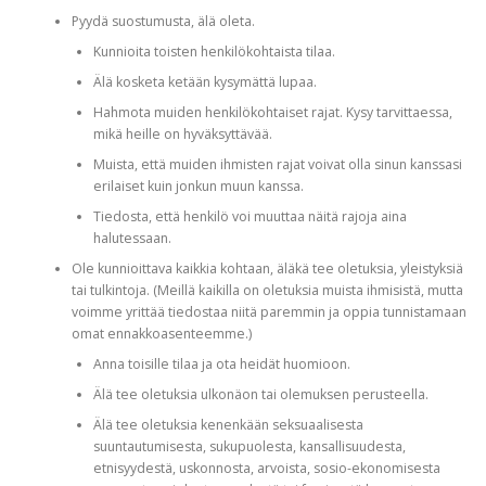
Pyydä suostumusta, älä oleta.
Kunnioita toisten henkilökohtaista tilaa.
Älä kosketa ketään kysymättä lupaa.
Hahmota muiden henkilökohtaiset rajat. Kysy tarvittaessa,
mikä heille on hyväksyttävää.
Muista, että muiden ihmisten rajat voivat olla sinun kanssasi
erilaiset kuin jonkun muun kanssa.
Tiedosta, että henkilö voi muuttaa näitä rajoja aina
halutessaan.
Ole kunnioittava kaikkia kohtaan, äläkä tee oletuksia, yleistyksiä
tai tulkintoja. (Meillä kaikilla on oletuksia muista ihmisistä, mutta
voimme yrittää tiedostaa niitä paremmin ja oppia tunnistamaan
omat ennakkoasenteemme.)
Anna toisille tilaa ja ota heidät huomioon.
Älä tee oletuksia ulkonäon tai olemuksen perusteella.
Älä tee oletuksia kenenkään seksuaalisesta
suuntautumisesta, sukupuolesta, kansallisuudesta,
etnisyydestä, uskonnosta, arvoista, sosio-ekonomisesta