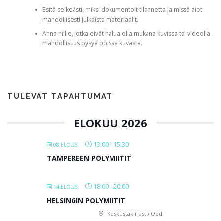
Esitä selkeästi, miksi dokumentoit tilannetta ja missä aiot
mahdollisesti julkaista materiaalit.
Anna niille, jotka eivät halua olla mukana kuvissa tai videolla
mahdollisuus pysyä poissa kuvasta.
TULEVAT TAPAHTUMAT
ELOKUU 2026
13:00
-
15:30
08.ELO.26
TAMPEREEN POLYMIITIT
18:00
-
20:00
14.ELO.26
HELSINGIN POLYMIITIT
Keskustakirjasto Oodi