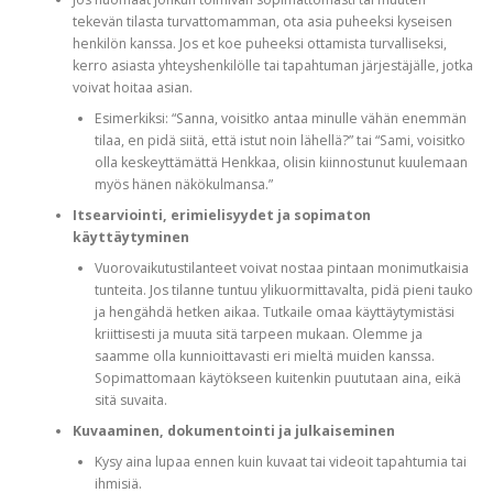
tekevän tilasta turvattomamman, ota asia puheeksi kyseisen
henkilön kanssa. Jos et koe puheeksi ottamista turvalliseksi,
kerro asiasta yhteyshenkilölle tai tapahtuman järjestäjälle, jotka
voivat hoitaa asian.
Esimerkiksi: “Sanna, voisitko antaa minulle vähän enemmän
tilaa, en pidä siitä, että istut noin lähellä?” tai “Sami, voisitko
olla keskeyttämättä Henkkaa, olisin kiinnostunut kuulemaan
myös hänen näkökulmansa.”
Itsearviointi, erimielisyydet ja sopimaton
käyttäytyminen
Vuorovaikutustilanteet voivat nostaa pintaan monimutkaisia
tunteita. Jos tilanne tuntuu ylikuormittavalta, pidä pieni tauko
ja hengähdä hetken aikaa. Tutkaile omaa käyttäytymistäsi
kriittisesti ja muuta sitä tarpeen mukaan. Olemme ja
saamme olla kunnioittavasti eri mieltä muiden kanssa.
Sopimattomaan käytökseen kuitenkin puututaan aina, eikä
sitä suvaita.
Kuvaaminen, dokumentointi ja julkaiseminen
Kysy aina lupaa ennen kuin kuvaat tai videoit tapahtumia tai
ihmisiä.