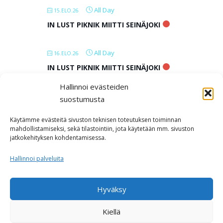
All Day
15.ELO.26
IN LUST PIKNIK MIITTI SEINÄJOKI
All Day
16.ELO.26
IN LUST PIKNIK MIITTI SEINÄJOKI
Hallinnoi evästeiden
All Day
17.ELO.26
suostumusta
IN LUST PIKNIK MIITTI SEINÄJOKI
Käytämme evästeitä sivuston teknisen toteutuksen toiminnan
mahdollistamiseksi, sekä tilastointiin, jota käytetään mm. sivuston
jatkokehityksen kohdentamisessa.
LOAD MORE
Hallinnoi palveluita
Hyväksy
Kiellä