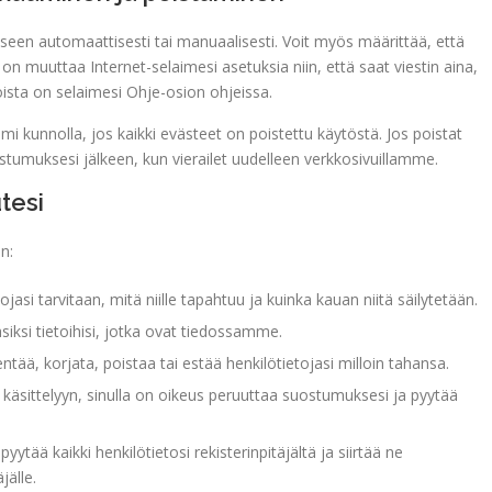
iseen automaattisesti tai manuaalisesti. Voit myös määrittää, että
 on muuttaa Internet-selaimesi asetuksia niin, että saat viestin aina,
oista on selaimesi Ohje-osion ohjeissa.
 kunnolla, jos kaikki evästeet on poistettu käytöstä. Jos poistat
stumuksesi jälkeen, kun vierailet uudelleen verkkosivuillamme.
utesi
n:
ojasi tarvitaan, mitä niille tapahtuu ja kuinka kauan niitä säilytetään.
siksi tietoihisi, jotka ovat tiedossamme.
ntää, korjata, poistaa tai estää henkilötietojasi milloin tahansa.
 käsittelyyn, sinulla on oikeus peruuttaa suostumuksesi ja pyytää
pyytää kaikki henkilötietosi rekisterinpitäjältä ja siirtää ne
jälle.