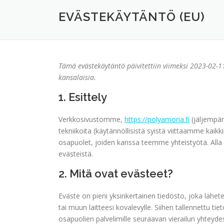
EVÄSTEKÄYTÄNTÖ (EU)
Tämä evästekäytäntö päivitettiin viimeksi 2023-02-11
kansalaisia.
1. Esittely
Verkkosivustomme,
https://polyamoria.fi
(jäljempänä
tekniikoita (käytännöllisistä syistä viittaamme kaik
osapuolet, joiden kanssa teemme yhteistyötä. All
evästeistä.
2. Mitä ovat evästeet?
Eväste on pieni yksinkertainen tiedosto, joka lähe
tai muun laitteesi kovalevylle. Siihen tallennettu t
osapuolien palvelimille seuraavan vierailun yhteyde