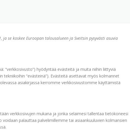
, ja se koskee Euroopan talousalueen ja Sveitsin pysyvästi asuvia
: “verkkosivusto”) hyödyntää evästeitä ja muita niihin liittyviä
kiin tekniikoihin “evästeinä”). Evästeitä asettavat myös kolmannet
a olevassa asiakirjassa kerromme verkkosivustomme käyttämistä
tetään verkkosivujen mukana ja jonka selaimesi tallentaa tietokoneesi
ieto voidaan palauttaa palvelimillemme tai asiaankuuluvien kolmansien
ssä.