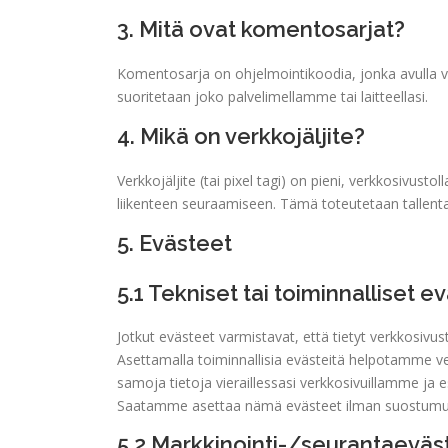
3. Mitä ovat komentosarjat?
Komentosarja on ohjelmointikoodia, jonka avulla ve
suoritetaan joko palvelimellamme tai laitteellasi.
4. Mikä on verkkojäljite?
Verkkojäljite (tai pixel tagi) on pieni, verkkosivust
liikenteen seuraamiseen. Tämä toteutetaan tallentama
5. Evästeet
5.1 Tekniset tai toiminnalliset e
Jotkut evästeet varmistavat, että tietyt verkkosivus
Asettamalla toiminnallisia evästeitä helpotamme ver
samoja tietoja vieraillessasi verkkosivuillamme ja 
Saatamme asettaa nämä evästeet ilman suostumus
5.2 Markkinointi-/seurantaeväs