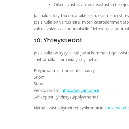
Oikeus vastustaa: voit vastustaa tietojes
Jos haluat käyttää näitä oikeuksia, ota meihin yht
Jos sinulla on valitus siitä, miten käsittelemme tie
valitus valvontaviranomaiselle (tietosuojaviranomais
10. Yhteystiedot
Jos sinulla on kysyttävää ja/tai kommentteja eväs
käyttämällä seuraavia yhteystietoja:
Polyamoria ja monisuhteisuus ry
Suomi
Suomi
Verkkosivusto:
https://polyamoria.fi
Sähköposti:
yhdistys@
polyamoria.fi
Nämä evästekäytänteet synkronoitiin
cookiedatab