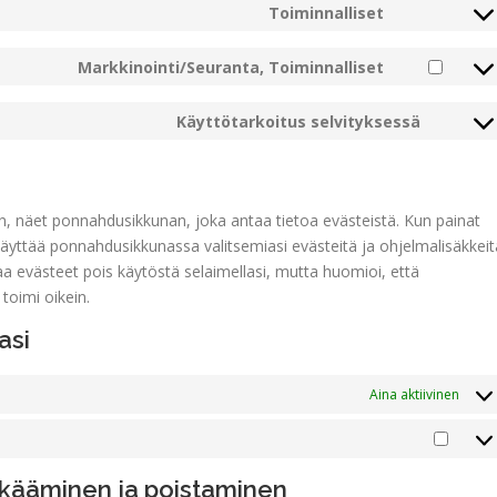
Toiminnalliset
service
Consent
wordpress
to
Markkinointi/Seuranta, Toiminnalliset
service
Consent
wordfence
to
Käyttötarkoitus selvityksessä
service
Consen
facebook
to
service
sekalai
n, näet ponnahdusikkunan, joka antaa tietoa evästeistä. Kun painat
äyttää ponnahdusikkunassa valitsemiasi evästeitä ja ohjelmalisäkkeit
taa evästeet pois käytöstä selaimellasi, mutta huomioi, että
toimi oikein.
asi
Aina aktiivinen
Aset
lkääminen ja poistaminen