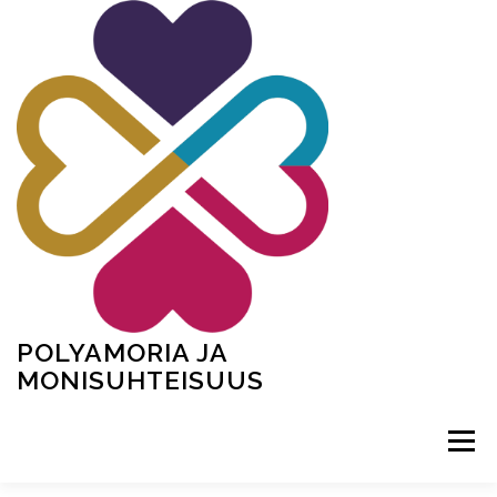
Siirry
sisältöön
POLYAMORIA JA
MONISUHTEISUUS
Valikko