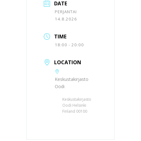
DATE
PERJANTAI
14.8.2026
TIME
18:00 - 20:00
LOCATION
Keskustakirjasto
Oodi
Keskustakirjasto
Oodi Helsinki
Finland 00100