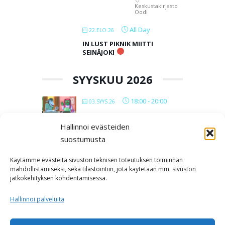
Keskustakirjasto
Oodi
All Day
22.ELO.26
IN LUST PIKNIK MIITTI
SEINÄJOKI
SYYSKUU 2026
18:00
-
20:00
03.SYYS.26
VERKKOPOLYMIITIT 2026
Hallinnoi evästeiden
suostumusta
All Day
12.SYYS.26
IN LUST BAARIMIITTI
Käytämme evästeitä sivuston teknisen toteutuksen toiminnan
SEINÄJOKI
mahdollistamiseksi, sekä tilastointiin, jota käytetään mm. sivuston
jatkokehityksen kohdentamisessa.
Kabackan
kellari
Hallinnoi palveluita
LOAD MORE