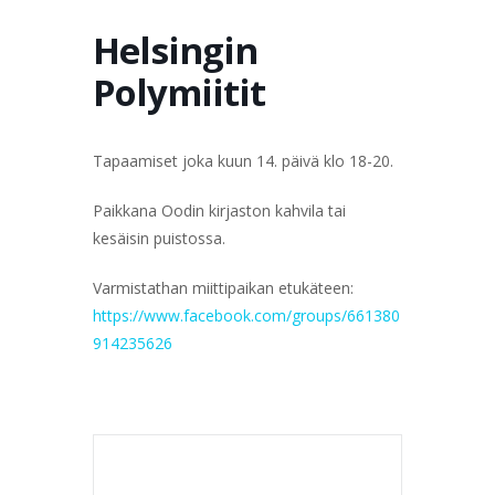
TERVETULOA
TIETOA
APUA
VERTAISTOIMINTA
Helsingin
Polymiitit
YHDISTYS
KAUPPA
YHTEYSTIEDOT
PÅ SVENSKA
Tapaamiset joka kuun 14. päivä klo 18-20.
Paikkana Oodin kirjaston kahvila tai
kesäisin puistossa.
Varmistathan miittipaikan etukäteen:
https://www.facebook.com/groups/661380
914235626