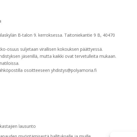
a
laskylän B-talon 9. kerroksessa. Taitoniekantie 9 B, 40470
ko-osuus suljetaan virallisen kokouksen päättyessä.
istyksen jäsenillä, mutta kaikki ovat tervetulleita mukaan.
atiloissa.
sähköpostilla osoitteeseen yhdistys@polyamoria.fi
kastajien lausunto
apauden myöntämisestä hallitukselle ja muille