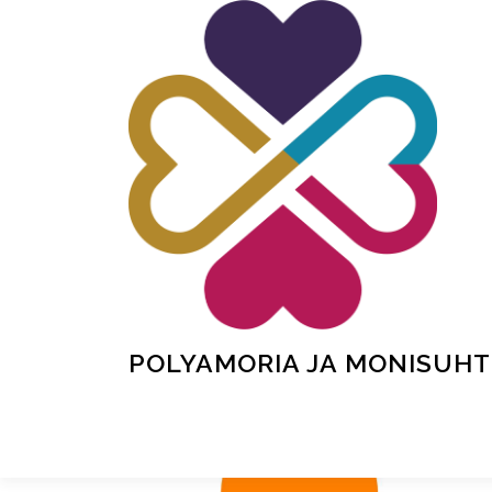
Siirry
sisältöön
POLYAMORIA JA MONISUHT