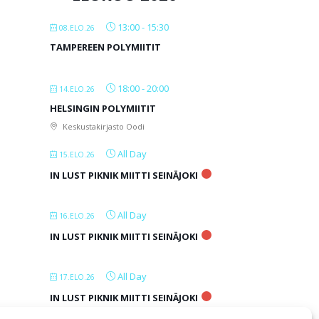
13:00
-
15:30
08.ELO.26
TAMPEREEN POLYMIITIT
18:00
-
20:00
14.ELO.26
HELSINGIN POLYMIITIT
Keskustakirjasto Oodi
All Day
15.ELO.26
IN LUST PIKNIK MIITTI SEINÄJOKI
All Day
16.ELO.26
IN LUST PIKNIK MIITTI SEINÄJOKI
All Day
17.ELO.26
IN LUST PIKNIK MIITTI SEINÄJOKI