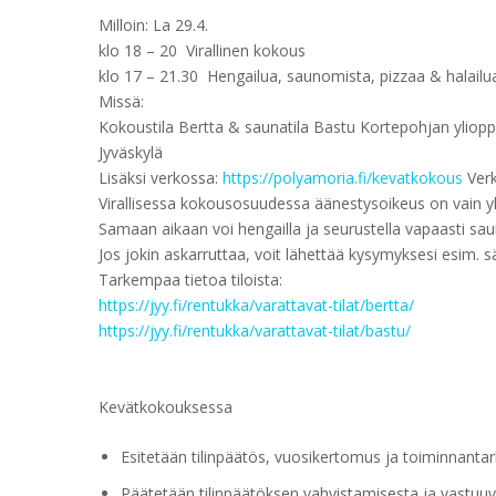
Milloin: La 29.4.
klo 18 – 20 Virallinen kokous
klo 17 – 21.30 Hengailua, saunomista, pizzaa & halailu
Missä:
Kokoustila Bertta & saunatila Bastu Kortepohjan ylioppi
Jyväskylä
Lisäksi verkossa:
https://polyamoria.fi/kevatkokous
Verk
Virallisessa kokousosuudessa äänestysoikeus on vain yhd
Samaan aikaan voi hengailla ja seurustella vapaasti saun
Jos jokin askarruttaa, voit lähettää kysymyksesi esim. 
Tarkempaa tietoa tiloista:
https://jyy.fi/rentukka/varattavat-tilat/bertta/
https://jyy.fi/rentukka/varattavat-tilat/bastu/
Kevätkokouksessa
Esitetään tilinpäätös, vuosikertomus ja toiminnantar
Päätetään tilinpäätöksen vahvistamisesta ja vastuuv