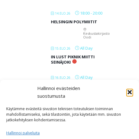
18:00
-
20:00
14.ELO.26
HELSINGIN POLYMIITIT
Keskustakirjasto
Oodi
All Day
15.ELO.26
IN LUST PIKNIK MIITTI
SEINÄJOKI
All Day
16.ELO.26
IN LUST PIKNIK MIITTI
Hallinnoi evästeiden
SEINÄJOKI
suostumusta
All Day
17.ELO.26
Käytämme evästeitä sivuston teknisen toteutuksen toiminnan
mahdollistamiseksi, sekä tilastointiin, jota käytetään mm. sivuston
IN LUST PIKNIK MIITTI
jatkokehityksen kohdentamisessa.
SEINÄJOKI
Hallinnoi palveluita