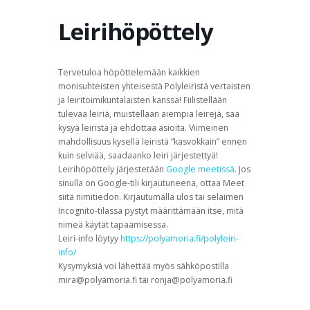
TERVETULOA
TIETOA
APUA
VERTAISTOIMINTA
Leirihöpöttely
YHDISTYS
KAUPPA
YHTEYSTIEDOT
PÅ SVENSKA
Tervetuloa höpöttelemään kaikkien
monisuhteisten yhteisestä Polyleiristä vertaisten
ja leiritoimikuntalaisten kanssa! Fiilistellään
tulevaa leiriä, muistellaan aiempia leirejä, saa
kysyä leiristä ja ehdottaa asioita. Viimeinen
mahdollisuus kysellä leiristä ”kasvokkain” ennen
kuin selviää, saadaanko leiri järjestettyä!
Leirihöpöttely järjestetään
Google meetissä
. Jos
sinulla on Google-tili kirjautuneena, ottaa Meet
siitä nimitiedon. Kirjautumalla ulos tai selaimen
Incognito-tilassa pystyt määrittämään itse, mitä
nimeä käytät tapaamisessa.
Leiri-info löytyy
https://polyamoria.fi/polyleiri-
info/
Kysymyksiä voi lähettää myös sähköpostilla
mira@polyamoria.fi tai ronja@polyamoria.fi