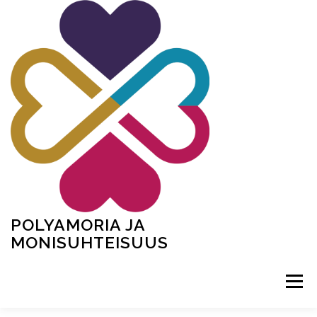
Siirry
sisältöön
POLYAMORIA JA
MONISUHTEISUUS
Valikko