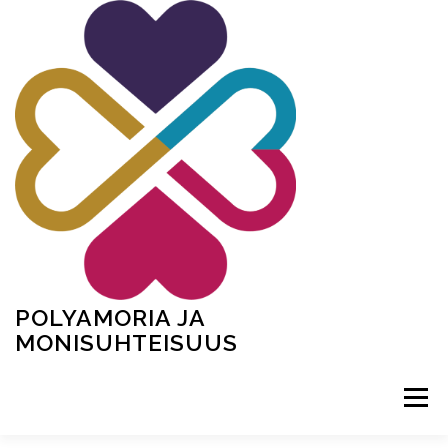
Siirry
sisältöön
POLYAMORIA JA
MONISUHTEISUUS
Valikko