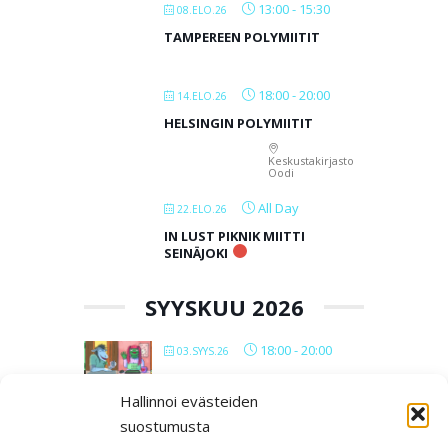
13:00
-
15:30
08.ELO.26
TAMPEREEN POLYMIITIT
18:00
-
20:00
14.ELO.26
HELSINGIN POLYMIITIT
Keskustakirjasto
Oodi
All Day
22.ELO.26
IN LUST PIKNIK MIITTI
SEINÄJOKI
SYYSKUU 2026
18:00
-
20:00
03.SYYS.26
VERKKOPOLYMIITIT 2026
Hallinnoi evästeiden
suostumusta
All Day
12.SYYS.26