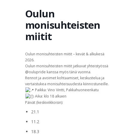
TERVETULOA
TIETOA
APUA
VERTAISTOIMINTA
Oulun
monisuhteisten
YHDISTYS
KAUPPA
YHTEYSTIEDOT
PÅ SVENSKA
miitit
Oulun monisuhteisten miitit – kevät & alkukesä
2026.
Oulun monisuhteisten miitit jatkuvat yhteistyössä
@oulupride kanssa myös tänä vuonna.
Rennot ja avoimet kohtaamiset, keskustelua ja
vertaistukea monisuhteisuudesta kiinnostuneille.
Paikka: Vino Vintti, Pakkahuoneenkatu
Aika: klo 18 alkaen
Päivät (keskiviikkoisin):
21.1
11.2
18.3