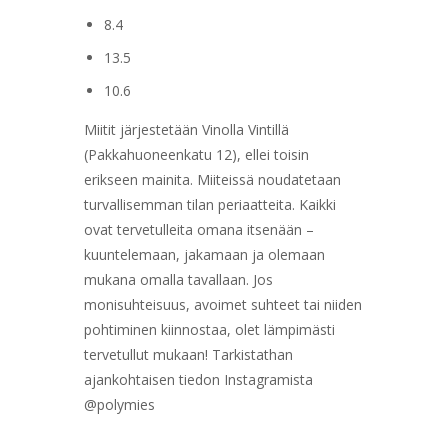
8.4
13.5
10.6
Miitit järjestetään Vinolla Vintillä
(Pakkahuoneenkatu 12), ellei toisin
erikseen mainita. Miiteissä noudatetaan
turvallisemman tilan periaatteita. Kaikki
ovat tervetulleita omana itsenään –
kuuntelemaan, jakamaan ja olemaan
mukana omalla tavallaan. Jos
monisuhteisuus, avoimet suhteet tai niiden
pohtiminen kiinnostaa, olet lämpimästi
tervetullut mukaan! Tarkistathan
ajankohtaisen tiedon Instagramista
@polymies