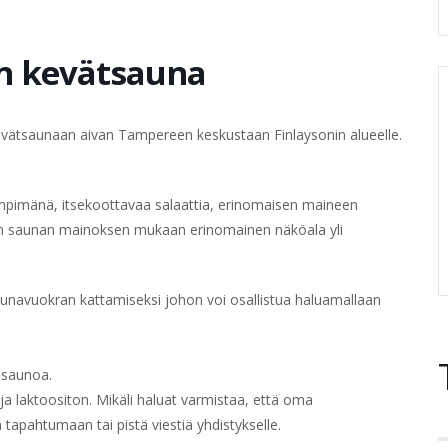
n kevätsauna
vätsaunaan aivan Tampereen keskustaan Finlaysonin alueelle.
ämpimänä, itsekoottavaa salaattia, erinomaisen maineen
nakin saunan mainoksen mukaan erinomainen näköala yli
saunavuokran kattamiseksi johon voi osallistua haluamallaan
 saunoa.
 ja laktoositon. Mikäli haluat varmistaa, että oma
 tapahtumaan tai pistä viestiä yhdistykselle.