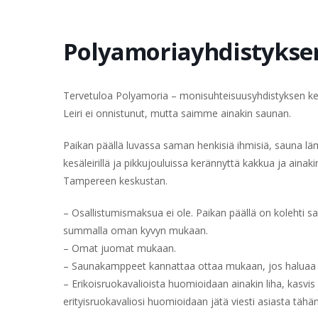
Polyamoriayhdistykse
Tervetuloa Polyamoria – monisuhteisuusyhdistyksen ke
Leiri ei onnistunut, mutta saimme ainakin saunan.
Paikan päällä luvassa saman henkisiä ihmisiä, sauna l
kesäleirillä ja pikkujouluissa kerännyttä kakkua ja ai
Tampereen keskustan.
– Osallistumismaksua ei ole. Paikan päällä on kolehti 
summalla oman kyvyn mukaan.
– Omat juomat mukaan.
– Saunakamppeet kannattaa ottaa mukaan, jos haluaa
– Erikoisruokavalioista huomioidaan ainakin liha, kasvis
erityisruokavaliosi huomioidaan jätä viesti asiasta tähän