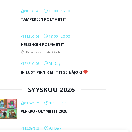
13:00
-
15:30
08.ELO.26
TAMPEREEN POLYMIITIT
18:00
-
20:00
14.ELO.26
HELSINGIN POLYMIITIT
Keskustakirjasto Oodi
All Day
22.ELO.26
IN LUST PIKNIK MIITTI SEINÄJOKI
SYYSKUU 2026
18:00
-
20:00
03.SYYS.26
VERKKOPOLYMIITIT 2026
All Day
12.SYYS.26