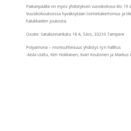
Paikanpäällä on myös yhdistyksen vuosikokous klo 19 alk
Vuosikokouksessa hyväksytään toimintakertomus ja tilin
halukkaiden joukosta.
Osoite: Satakunnankatu 18 A, 5.krs, 33210 Tampere
Polyamoria – monisuhteisuus yhdistys ry:n hallitus
-Aisla Uuttu, Kim Hokkanen, Iivari Koutonen ja Markus 