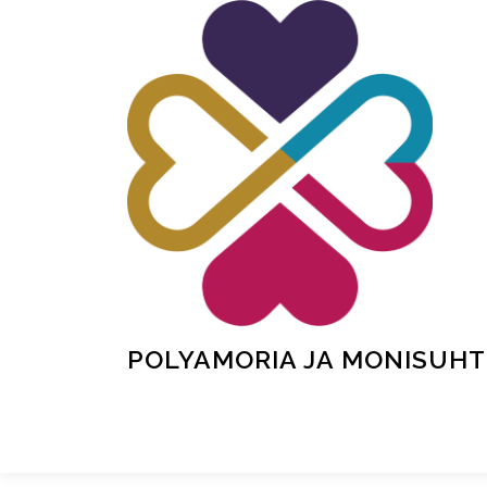
Siirry
sisältöön
POLYAMORIA JA MONISUHT