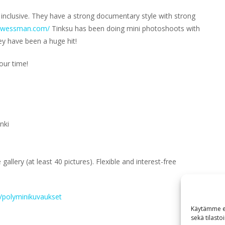
 inclusive. They have a strong documentary style with strong
suwessman.com/
Tinksu has been doing mini photoshoots with
hey have been a huge hit!
our time!
nki
 gallery (at least 40 pictures). Flexible and interest-free
g/polyminikuvaukset
Käytämme ev
sekä tilasto