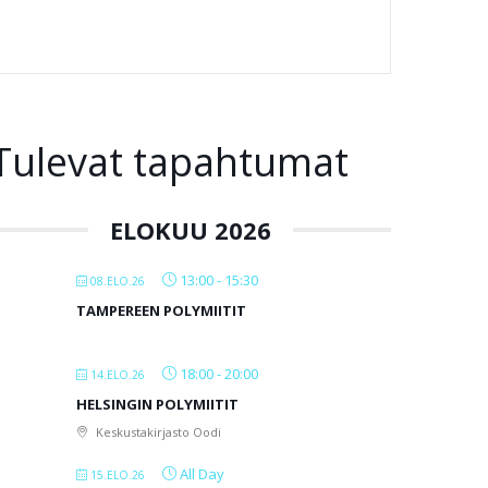
Tulevat tapahtumat
ELOKUU 2026
13:00
-
15:30
08.ELO.26
TAMPEREEN POLYMIITIT
18:00
-
20:00
14.ELO.26
HELSINGIN POLYMIITIT
Keskustakirjasto Oodi
All Day
15.ELO.26