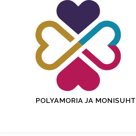
Siirry
sisältöön
POLYAMORIA JA MONISUHT