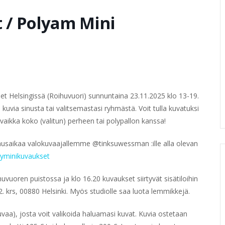
 / Polyam Mini
et Helsingissä (Roihuvuori) sunnuntaina 23.11.2025 klo 13-19.
via sinusta tai valitsemastasi ryhmästä. Voit tulla kuvatuksi
aikka koko (valitun) perheen tai polypallon kanssa!
vausaikaa valokuvaajallemme @tinksuwessman :ille alla olevan
lyminikuvaukset
vuoren puistossa ja klo 16.20 kuvaukset siirtyvät sisätiloihin
2. krs,
00880 Helsinki.
Myös studiolle saa luota lemmikkejä.
uvaa), josta voit valikoida haluamasi kuvat. Kuvia ostetaan