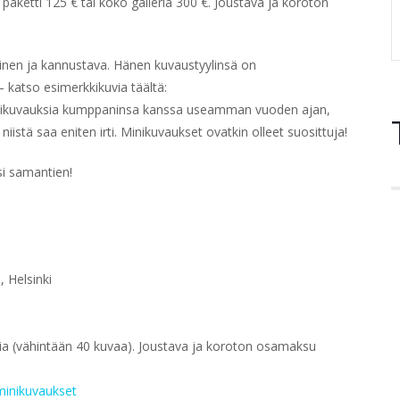
n paketti 125 € tai koko galleria 300 €. Joustava ja koroton
vinen ja kannustava. Hänen kuvaustyylinsä on
– katso esimerkkikuvia täältä:
nikuvauksia kumppaninsa kanssa useamman vuoden ajan,
iistä saa eniten irti. Minikuvaukset ovatkin olleet suosittuja!
si samantien!
, Helsinki
eria (vähintään 40 kuvaa). Joustava ja koroton osamaksu
minikuvaukset