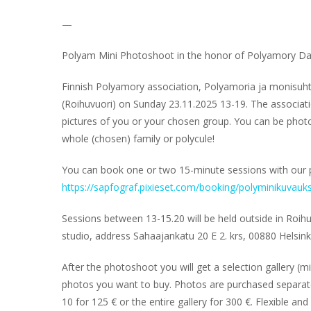
—
Polyam Mini Photoshoot in the honor of Polyamory Da
Finnish Polyamory association, Polyamoria ja monisuhte
(Roihuvuori) on Sunday 23.11.2025 13-19. The associa
pictures of you or your chosen group. You can be photog
whole (chosen) family or polycule!
You can book one or two 15-minute sessions with our
https://sapfograf.pixieset.com/booking/polyminikuvauk
Sessions between 13-15.20 will be held outside in Roihu
studio, address Sahaajankatu 20 E 2. krs, 00880 Helsink
After the photoshoot you will get a selection gallery (
photos you want to buy. Photos are purchased separately
10 for 125 € or the entire gallery for 300 €. Flexible and