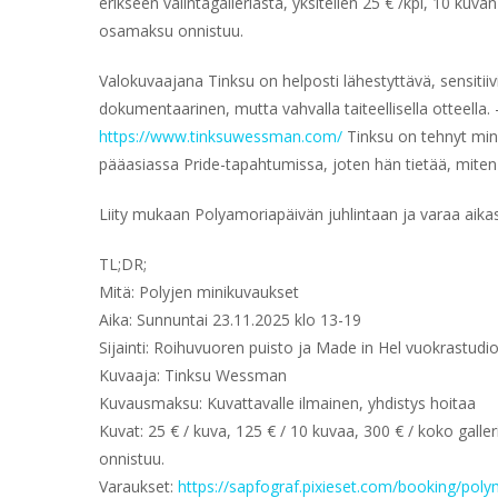
erikseen valintagalleriasta, yksitellen 25 € /kpl, 10 kuva
osamaksu onnistuu.
Valokuvaajana Tinksu on helposti lähestyttävä, sensitii
dokumentaarinen, mutta vahvalla taiteellisella otteella. 
https://www.tinksuwessman.com/
Tinksu on tehnyt mi
pääasiassa Pride-tapahtumissa, joten hän tietää, miten n
Liity mukaan Polyamoriapäivän juhlintaan ja varaa aika
TL;DR;
Mitä: Polyjen minikuvaukset
Aika: Sunnuntai 23.11.2025 klo 13-19
Sijainti: Roihuvuoren puisto ja Made in Hel vuokrastudio
Kuvaaja: Tinksu Wessman
Kuvausmaksu: Kuvattavalle ilmainen, yhdistys hoitaa
Kuvat: 25 € / kuva, 125 € / 10 kuvaa, 300 € / koko gall
onnistuu.
Varaukset:
https://sapfograf.pixieset.com/booking/poly