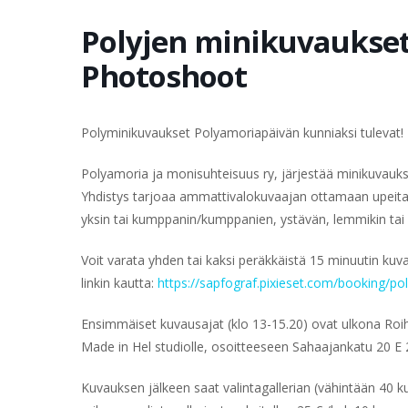
Polyjen minikuvaukset
Photoshoot
Polyminikuvaukset Polyamoriapäivän kunniaksi tulevat!
Polyamoria ja monisuhteisuus ry, järjestää minikuvauks
Yhdistys tarjoaa ammattivalokuvaajan ottamaan upeita ku
yksin tai kumppanin/kumppanien, ystävän, lemmikin tai v
Voit varata yhden tai kaksi peräkkäistä 15 minuutin ku
linkin kautta:
https://sapfograf.pixieset.com/booking/po
Ensimmäiset kuvausajat (klo 13-15.20) ovat ulkona Roihu
Made in Hel studiolle, osoitteeseen
Sahaajankatu 20
E 
Kuvauksen jälkeen saat valintagallerian (vähintään 40 k