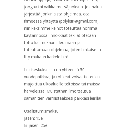
joogaa tai vaikka metsäjuoksua. Jos haluat
järjestää jonkinlaista ohjelmaa, ota
ihmeessä yhteyttä (polyleiri@gmail.com),
niin keksimme keinot toteuttaa homma
käytännössä. Innokkaat tekijät otetaan
totta kai mukaan ideoimaan ja
toteuttamaan ohjelmaa, joten hihkaise ja
liity mukaan karkeloihin!
Leirikeskuksessa on yhteensä 50
vuodepaikkaa, ja rohkeat voivat tietenkin
majoittua ulkoalueille teltoissa tai muissa
härveleissä. Muistathan ilmoittautua
saman tien varmistaaksesi paikkasi leirillä!
Osallistumismaksu:
Jäsen: 15e
Ei-jäsen: 25e