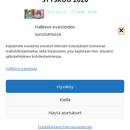
18:00
-
20:00
03.SYYS.26
VERKKOPOLYMIITIT 2026
Hallinnoi evästeiden
suostumusta
All Day
12.SYYS.26
IN LUST BAARIMIITTI
Käytämme evästeitä sivuston teknisen toteutuksen toiminnan
SEINÄJOKI
mahdollistamiseksi, sekä tilastointiin, jota käytetään mm. sivuston
jatkokehityksen kohdentamisessa.
Kabackan
kellari
Hallinnoi palveluita
LOAD MORE
Hyväksy
Kiellä
Näytä asetukset
Copyright © 2026 Polyamoria ja monisuhteisuus
–
OnePress
teeman luonut FameThemes
Evästekäytäntö
Tietosuojaseloste