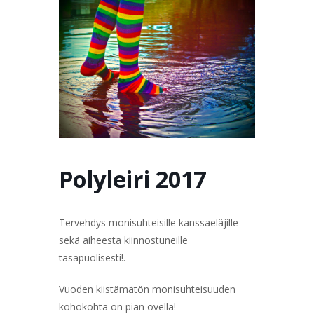
TERVETULOA
TIETOA
APUA
VERTAISTOIMINTA
YHDISTYS
KAUPPA
YHTEYSTIEDOT
PÅ SVENSKA
Polyleiri 2017
Tervehdys monisuhteisille kanssaeläjille
sekä aiheesta kiinnostuneille
tasapuolisesti!.
Vuoden kiistämätön monisuhteisuuden
kohokohta on pian ovella!