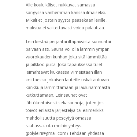
Alle kouluikäiset nukkuvat samassa
sängyssä vanhemman kanssa ilmaiseksi.
Mikäli et jostain syystä pääsekään leirille,
maksua ei valitettavasti voida palauttaa.
Leiri kestää perjantai iltapäivästä sunnuntai
päivään asti. Sauna voi olla lämmin ympäri
vuorokauden kunhan joku sitä lämmittää
ja pilkkoo puita. Joka tapauksessa tulet
leimahtavat kiukaassa viimeistään illan
koittaessa jokaisen lauteille uskaltautuvan
kankkuja lämmittämään ja lauluhammasta
kutkuttamaan. Leirisaunat ovat
lähtökohtaisesti sekasaunoja, joten jos
toivot erilaista järjestelyä tai esimerkiksi
mahdollisuutta peseytyä omassa
rauhassa, ota meihin yhteys.
(polyleiri@gmail.com) Tehdään yhdessä