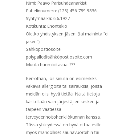
Nimi: Paavo Parisuhdeanarkisti
Puhelinnumero: (123) 456 789 9836
Syntymäaika: 6.6.1927
Kotikunta: Enontekiö
Oletko yhdistyksen jäsen: (tai maininta ”ei
jäsen”)
Sähköpostiosoite:
polypallo@sähköpostiosoite.com
Muuta huomioitavaa: ???
Kerrothan, jos sinulla on esimerkiksi
vakavia allergioita tai sairauksia, joista
meidän olisi hyvä tietää. Näitä tietoja
käsitellään vain järjestäjien kesken ja
tarpeen vaatiessa
terveydenhoitohenkilökunnan kanssa.
Tässä yhteydessä on hyvä ottaa esille
myös mahdolliset saunavuoroihin tai