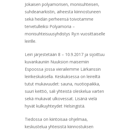
Jokaisen polyamorisen, monisuhteisen,
suhdeanarkistin, aiheesta kiinnostuneen
sekä heidän perheensä toivotamme
tervetulleiksi Polyamoria –
monisuhteisuusyhdistys Ry:n vuosittaiselle
leirille.
Leiri järjestetään 8 – 10.9.2017 ja sijoittuu
kuvankauniin Nuuksion maisemiin
Espoossa jossa vierailemme Lärkanssin
leirikeskuksella. Keskuksessa on leireiltä
tutut mukavuudet: sauna, nuotiopaikka,
suuri keittiö, sali yhteistä oleskelua varten
sekä mukavat ulkovessat. Lisänä vielä
hyvät kulkuyhteydet Helsingistä.
Tiedossa on kiintoisaa ohjelmaa,
keskustelua yhteisistä kiinnostuksen