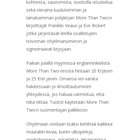
kohteista, saunomista, nuotiolla istuskelua
sekä vieraina kuuluisimman ja
lainatuimman polykirjan More Than Two:n
kirjoittajat Franklin Veaux ja Eve Rickert
jotka järjestävät leirillä osallistujien
toivoman ohjelmanumeron ja
signeeraavat kirjojaan.
Paikan päällä myynnissä englanninkielistä
More Than Two-teosta hintaan 20 €/jäsen
ja 25 €/ei jäsen. Omansa voi varata
halutessaan jo ilmoittautumisen
yhteydessä, jos haluaa varmistua, että
niitä riittää. Tuotot käytetään More Than
Two:n suomentajan palkkioon.
Ohjelmaan voidaan lisäksi kehittää kaikkea
muutakin kivaa, kuten ulkopelejä,
workshoppeja, askartelua, letunpaistoa,