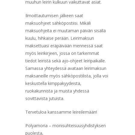
muuhun leirin kulkuun vaikuttavat asiat.
Ilmoittautumisen jälkeen saat
maksuohjeet sähköpostiisi. Mikäli
maksuohjeita ei muutaman päivän sisällä
kuulu, hihkaise perään. Leirimaksun
maksettuasi eräpäivään mennessä saat
myös leirikirjeen, jossa on tarkemmat
tiedot leiristä sekä ajo-ohjeet leiripaikalle.
Samassa yhteydessä avataan leirimaksun
maksaneille myös sähköpostilista, jolla voi
keskustella kimppakyydeistä,
ruokakunnista ja muista yhdessä
sovittavista jutuista.
Tervetuloa kanssamme leireilemään!
Polyamoria – monisuhteisuusyhdistyksen
puolesta,