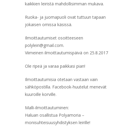
kaikkien leiristä mahdollisimman mukava.
Ruoka- ja juomapuoli ovat tuttuun tapaan
jokaisen omissa käsissä.
Ilmoittautumiset osoitteeseen
polyleiri@gmail.com.
Viimeinen ilmoittautumispäivä on 25.8.2017
Ole ripeä ja varaa paikkasi pian!
Ilmoittautumisia otetaan vastaan vain
sähköpostilla. Facebook-huutelut menevät
kuuroille korville.
Malli-ilmoittautuminen:
Haluan osallistua Polyamoria –
monisuhteisuusyhdistyksen leirille!