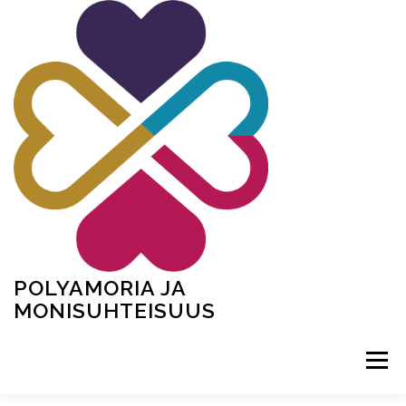
Siirry
sisältöön
POLYAMORIA JA
MONISUHTEISUUS
Valikko