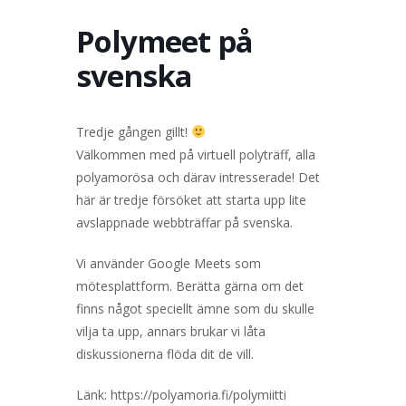
TERVETULOA
TIETOA
APUA
VERTAISTOIMINTA
Polymeet på
svenska
YHDISTYS
KAUPPA
YHTEYSTIEDOT
PÅ SVENSKA
Tredje gången gillt!
Välkommen med på virtuell polyträff, alla
polyamorösa och därav intresserade! Det
här är tredje försöket att starta upp lite
avslappnade webbträffar på svenska.
Vi använder Google Meets som
mötesplattform. Berätta gärna om det
finns något speciellt ämne som du skulle
vilja ta upp, annars brukar vi låta
diskussionerna flöda dit de vill.
Länk: https://polyamoria.fi/polymiitti