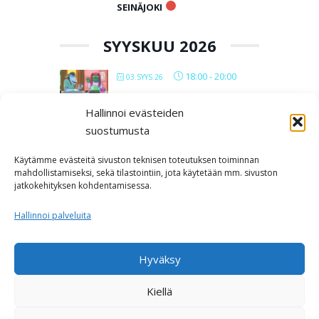
SEINÄJOKI
SYYSKUU 2026
18:00
-
20:00
03.SYYS.26
VERKKOPOLYMIITIT 2026
Hallinnoi evästeiden
suostumusta
All Day
12.SYYS.26
IN LUST BAARIMIITTI
Käytämme evästeitä sivuston teknisen toteutuksen toiminnan
SEINÄJOKI
mahdollistamiseksi, sekä tilastointiin, jota käytetään mm. sivuston
jatkokehityksen kohdentamisessa.
Kabackan
kellari
Hallinnoi palveluita
LOAD MORE
Hyväksy
Kiellä