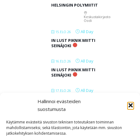
HELSINGIN POLYMIITIT
Keskustakirjasto
Oodi
All Day
15.ELO.26
IN LUST PIKNIK MIITTI
SEINÄJOKI
All Day
16.ELO.26
IN LUST PIKNIK MIITTI
SEINÄJOKI
All Day
17.ELO.26
IN LUST PIKNIK MIITTI
Hallinnoi evästeiden
SEINÄJOKI
suostumusta
All Day
18.ELO.26
Käytämme evästeitä sivuston teknisen toteutuksen toiminnan
mahdollistamiseksi, sekä tilastointiin, jota käytetään mm. sivuston
IN LUST PIKNIK MIITTI
jatkokehityksen kohdentamisessa.
SEINÄJOKI