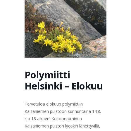
TERVETULOA
TIETOA
APUA
VERTAISTOIMINTA
YHDISTYS
KAUPPA
YHTEYSTIEDOT
PÅ SVENSKA
Polymiitti
Helsinki – Elokuu
Tervetuloa elokuun polymiittiin
Kaisaniemen puistoon sunnuntaina 14.8.
klo 18 alkaen! Kokoontuminen
Kaisaniemen puiston kioskin lähettyvillä,