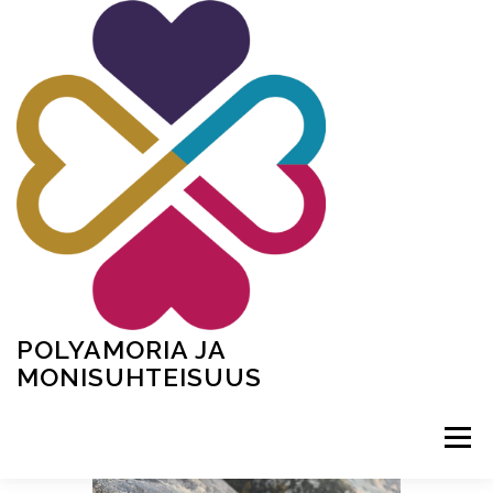
Siirry
sisältöön
POLYAMORIA JA
MONISUHTEISUUS
Valikko