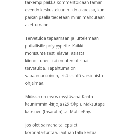
tarkempi paikka kommentoidaan tämän
eventin keskusteluun miitin alkaessa, kun
paikan päällä tiedetään mihin mahdutaan
asettumaan.
Tervetuloa tapaamaan ja juttelemaan
paikallisille polytyypeille. Kaikki
monisuhteisesti elävät, asiasta
kiinnostuneet tai muuten uteliaat
tervetuloa. Tapahtuma on
vapaamuotoinen, eikä sisällä varsinaista
ohjelmaa.
Miitissä on myös myytävänä Kahta
kauniimmin -kirjoja (25 €/kpl). Maksutapa
käteinen (tasaraha) tai MobilePay.
Jos olet sairaana tai epäilet
koronatartuntaa, jääthän tällä kertaa