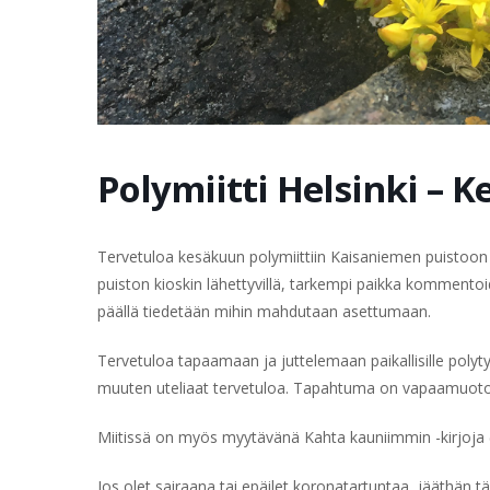
Polymiitti Helsinki – 
Tervetuloa kesäkuun polymiittiin Kaisaniemen puistoon
puiston kioskin lähettyvillä, tarkempi paikka kommento
päällä tiedetään mihin mahdutaan asettumaan.
Tervetuloa tapaamaan ja juttelemaan paikallisille polytyy
muuten uteliaat tervetuloa. Tapahtuma on vapaamuotoin
Miitissä on myös myytävänä Kahta kauniimmin -kirjoja (
Jos olet sairaana tai epäilet koronatartuntaa, jääthän t