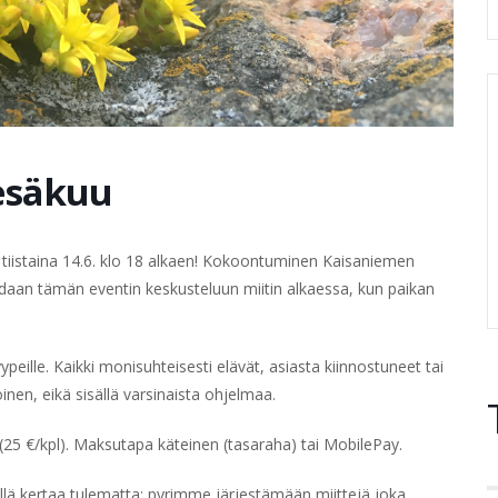
Kesäkuu
 tiistaina 14.6. klo 18 alkaen! Kokoontuminen Kaisaniemen
idaan tämän eventin keskusteluun miitin alkaessa, kun paikan
peille. Kaikki monisuhteisesti elävät, asiasta kiinnostuneet tai
en, eikä sisällä varsinaista ohjelmaa.
25 €/kpl). Maksutapa käteinen (tasaraha) tai MobilePay.
ällä kertaa tulematta; pyrimme järjestämään miittejä joka