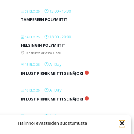
13:00
-
15:30
08.ELO.26
TAMPEREEN POLYMIITIT
18:00
-
20:00
14.ELO.26
HELSINGIN POLYMIITIT
Keskustakirjasto Oodi
All Day
15.ELO.26
IN LUST PIKNIK MIITTI SEINÄJOKI
All Day
16.ELO.26
IN LUST PIKNIK MIITTI SEINÄJOKI
All Day
17.ELO.26
Hallinnoi evästeiden suostumusta
IN LUST PIKNIK MIITTI SEINÄJOKI