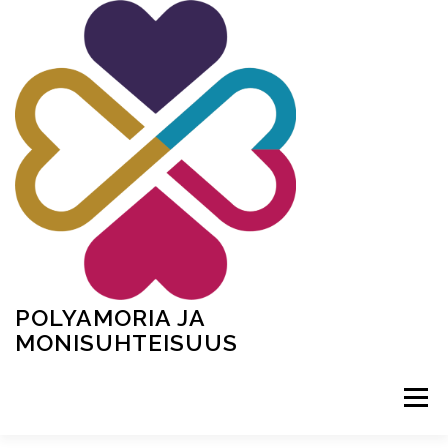
Siirry
sisältöön
POLYAMORIA JA
MONISUHTEISUUS
Valikko