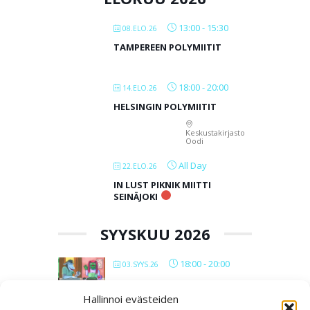
13:00
-
15:30
08.ELO.26
TAMPEREEN POLYMIITIT
18:00
-
20:00
14.ELO.26
HELSINGIN POLYMIITIT
Keskustakirjasto
Oodi
All Day
22.ELO.26
IN LUST PIKNIK MIITTI
SEINÄJOKI
SYYSKUU 2026
18:00
-
20:00
03.SYYS.26
VERKKOPOLYMIITIT 2026
Hallinnoi evästeiden