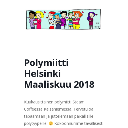
TERVETULOA
TIETOA
APUA
VERTAISTOIMINTA
YHDISTYS
KAUPPA
YHTEYSTIEDOT
PÅ SVENSKA
Polymiitti
Helsinki
Maaliskuu 2018
Kuukausittainen polymiitti Steam
Coffeessa Kaisaniemessä. Tervetuloa
tapaamaan ja juttelemaan paikallisille
polytyypeille.
Kokoonnumme tavallisesti