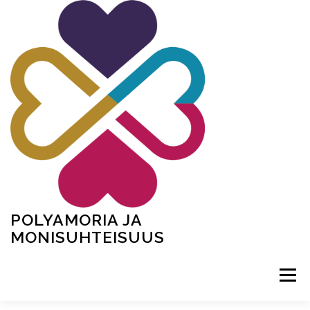
Siirry
sisältöön
POLYAMORIA JA
MONISUHTEISUUS
Valikko