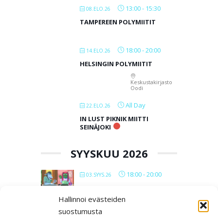
13:00
-
15:30
08.ELO.26
TAMPEREEN POLYMIITIT
18:00
-
20:00
14.ELO.26
HELSINGIN POLYMIITIT
Keskustakirjasto
Oodi
All Day
22.ELO.26
IN LUST PIKNIK MIITTI
SEINÄJOKI
SYYSKUU 2026
18:00
-
20:00
03.SYYS.26
VERKKOPOLYMIITIT 2026
Hallinnoi evästeiden
suostumusta
All Day
12.SYYS.26