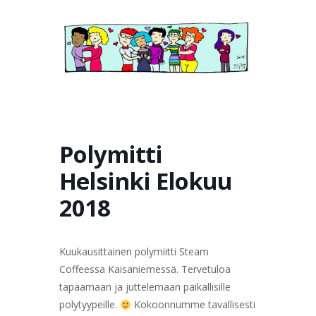
TERVETULOA
TIETOA
APUA
VERTAISTOIMINTA
YHDISTYS
KAUPPA
YHTEYSTIEDOT
PÅ SVENSKA
Polymitti
Helsinki Elokuu
2018
Kuukausittainen polymiitti Steam
Coffeessa Kaisaniemessä. Tervetuloa
tapaamaan ja juttelemaan paikallisille
polytyypeille.
Kokoonnumme tavallisesti