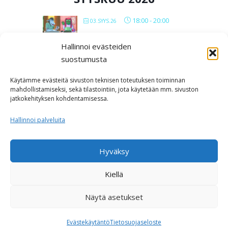
18:00
-
20:00
03.SYYS.26
VERKKOPOLYMIITIT 2026
Hallinnoi evästeiden
suostumusta
All Day
12.SYYS.26
IN LUST BAARIMIITTI
Käytämme evästeitä sivuston teknisen toteutuksen toiminnan
SEINÄJOKI
mahdollistamiseksi, sekä tilastointiin, jota käytetään mm. sivuston
jatkokehityksen kohdentamisessa.
Kabackan
kellari
Hallinnoi palveluita
LOAD MORE
Hyväksy
Kiellä
Näytä asetukset
Copyright © 2026 Polyamoria ja monisuhteisuus
–
OnePress
teeman luonut FameThemes
Evästekäytäntö
Tietosuojaseloste