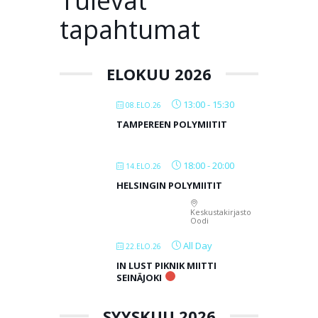
Tulevat
tapahtumat
ELOKUU 2026
13:00
-
15:30
08.ELO.26
TAMPEREEN POLYMIITIT
18:00
-
20:00
14.ELO.26
HELSINGIN POLYMIITIT
Keskustakirjasto
Oodi
All Day
22.ELO.26
IN LUST PIKNIK MIITTI
SEINÄJOKI
SYYSKUU 2026