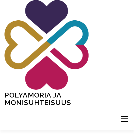
Siirry
sisältöön
POLYAMORIA JA
MONISUHTEISUUS
Valikko