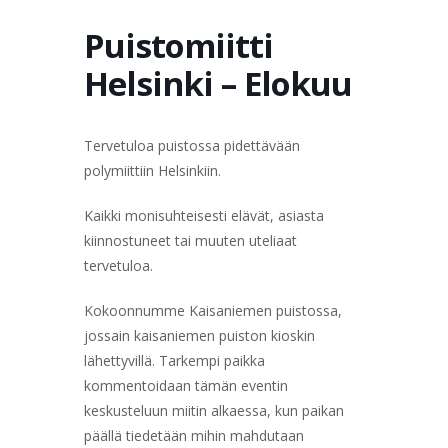
TERVETULOA
TIETOA
APUA
VERTAISTOIMINTA
Puistomiitti
Helsinki – Elokuu
YHDISTYS
KAUPPA
YHTEYSTIEDOT
PÅ SVENSKA
Tervetuloa puistossa pidettävään
polymiittiin Helsinkiin.
Kaikki monisuhteisesti elävät, asiasta
kiinnostuneet tai muuten uteliaat
tervetuloa.
Kokoonnumme Kaisaniemen puistossa,
jossain kaisaniemen puiston kioskin
lähettyvillä. Tarkempi paikka
kommentoidaan tämän eventin
keskusteluun miitin alkaessa, kun paikan
päällä tiedetään mihin mahdutaan