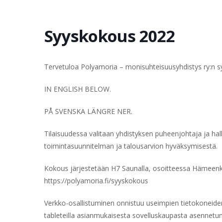
Syyskokous 2022
Tervetuloa Polyamoria – monisuhteisuusyhdistys ry:n s
IN ENGLISH BELOW.
PÅ SVENSKA LÄNGRE NER.
Tilaisuudessa valitaan yhdistyksen puheenjohtaja ja ha
toimintasuunnitelman ja talousarvion hyväksymisestä.
Kokous järjestetään H7 Saunalla, osoitteessa Hämeenk
https://polyamoria.fi/syyskokous
Verkko-osallistuminen onnistuu useimpien tietokoneiden ne
tableteilla asianmukaisesta sovelluskaupasta asennetu