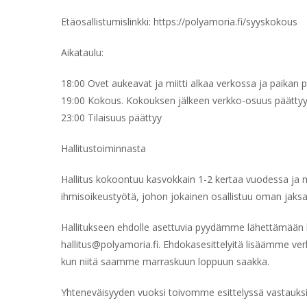
Etäosallistumislinkki: https://polyamoria.fi/syyskokous
Aikataulu:
18:00 Ovet aukeavat ja miitti alkaa verkossa ja paikan p
19:00 Kokous. Kokouksen jälkeen verkko-osuus päättyy j
23:00 Tilaisuus päättyy
Hallitustoiminnasta
Hallitus kokoontuu kasvokkain 1-2 kertaa vuodessa ja m
ihmisoikeustyötä, johon jokainen osallistuu oman jak
Hallitukseen ehdolle asettuvia pyydämme lähettämään ly
hallitus@polyamoria.fi. Ehdokasesittelyitä lisäämme ver
kun niitä saamme marraskuun loppuun saakka.
Yhteneväisyyden vuoksi toivomme esittelyssä vastauksi