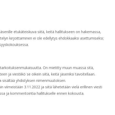
jäsenille etukäteiskuva siitä, keitä hallitukseen on hakemassa,
ttelyn kirjoittaminen ei ole edellytys ehdokkaaksi asettumiseksi;
 syyskokouksessa.
 tarkoituksenmukaisuutta. On mietitty muun muassa sitä,
ja viestiikö se oikein siitä, keitä jäseniksi tavoitellaan.
a sisältää yhdistyksen nimenmuutoksen.
iimeistään 3.11.2022 ja siitä lähetetään vielä erillinen viesti
ssa ja kommentointia hallitukselle ennen kokousta.