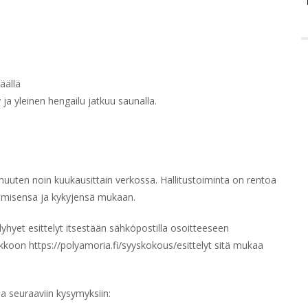
äällä
a yleinen hengailu jatkuu saunalla.
uuten noin kuukausittain verkossa. Hallitustoiminta on rentoa
samisensa ja kykyjensä mukaan.
hyet esittelyt itsestään sähköpostilla osoitteeseen
kkoon https://polyamoria.fi/syyskokous/esittelyt sitä mukaa
a seuraaviin kysymyksiin: