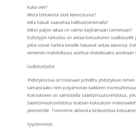
Kuka olet?
Mistä tehtävistä olisit kiinnostunut?
Mitä haluat saavuttaa hallitustoiminnalla?
Miten paljon aikaa on valmis käyttämään toimintaan?
Esittelyjen tarkoitus on antaa kokoukseen osallistuville 
jotta voivat harkita kenelle haluavat antaa äänensä. Esi
viimeinen mahdollisuus asettua ehdokkaaksi annetaan
Uudistustyötä
Yhdistyksessä on toisinaan pohdittu yhdistyksen nimen
samaistaako nimi polyamorian kaikkeen monisuhteisuuteen 
Kokoukseen on valmisteilla sääntömuutosehdotus, jok
Sääntömuutosehdotus lisätään kokouksen materiaaleihin v
jäsenistölle. Toivomme aktiivista keskustelua kokoukse
Syysterveisin,