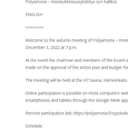
Polyamoria – monisuhteisuusyhdistys ry:n hallitus
ENGLISH
========
Welcome to the autumn meeting of Polyamoria – monisu
December 3, 2022 at 7 p.m.
At the event the chairman and members of the board of t
made on the approval of the action plan and budget fo
The meeting will be held at the H7 Sauna, Hämeenkatu 
Online participation is possible on most computers’ w
smartphones and tablets through the Google Meet app
Remote participation link: https://polyamoria.fi/syyskok
Schedule: