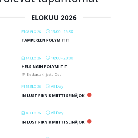
ELOKUU 2026
13:00
-
15:30
08.ELO.26
TAMPEREEN POLYMIITIT
18:00
-
20:00
14.ELO.26
HELSINGIN POLYMIITIT
Keskustakirjasto Oodi
All Day
15.ELO.26
IN LUST PIKNIK MIITTI SEINÄJOKI
All Day
16.ELO.26
IN LUST PIKNIK MIITTI SEINÄJOKI