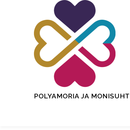
Siirry
sisältöön
POLYAMORIA JA MONISUHT