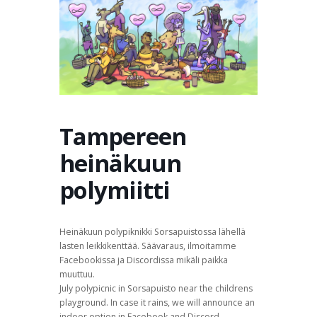
TERVETULOA
TIETOA
APUA
VERTAISTOIMINTA
YHDISTYS
KAUPPA
YHTEYSTIEDOT
PÅ SVENSKA
Tampereen
heinäkuun
polymiitti
Heinäkuun polypiknikki Sorsapuistossa lähellä
lasten leikkikenttää. Säävaraus, ilmoitamme
Facebookissa ja Discordissa mikäli paikka
muuttuu.
July polypicnic in Sorsapuisto near the childrens
playground. In case it rains, we will announce an
indoor option in Facebook and Discord.