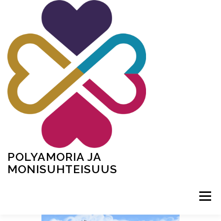
Siirry
sisältöön
POLYAMORIA JA
MONISUHTEISUUS
Valikko