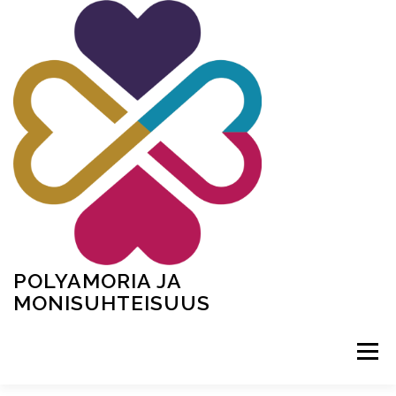
Siirry
sisältöön
POLYAMORIA JA
MONISUHTEISUUS
Valikko