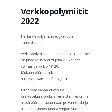
TERVETULOA
TIETOA
APUA
VERTAISTOIMINTA
Verkkopolymiitit
2022
YHDISTYS
KAUPPA
YHTEYSTIEDOT
PÅ SVENSKA
Hei kaikki polyamoriset ja muuten
kiinnostuneet!
Verkkopolymiitit jatkuvat; tarkoituksemme
on pitää verkkomiitti joka kuukauden
kolmas päivä klo 18-20.
Mukaan pääsee linkistä
https://polyamoria.fi/polymiitti
Miitit ovat vapaamuotoisia
keskustelutilaisuuksia vertaisten kesken ja
niissä pääsee tapaamaan polyamorisia ja
aiheesta kiinnostuneita ympäri Suomea ja