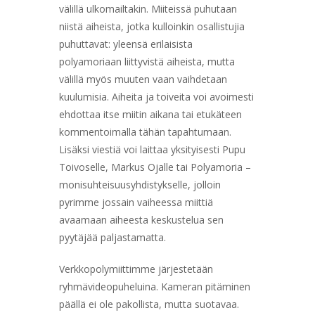
välillä ulkomailtakin. Miiteissä puhutaan
niistä aiheista, jotka kulloinkin osallistujia
puhuttavat: yleensä erilaisista
polyamoriaan liittyvistä aiheista, mutta
välillä myös muuten vaan vaihdetaan
kuulumisia. Aiheita ja toiveita voi avoimesti
ehdottaa itse miitin aikana tai etukäteen
kommentoimalla tähän tapahtumaan.
Lisäksi viestiä voi laittaa yksityisesti Pupu
Toivoselle, Markus Ojalle tai Polyamoria –
monisuhteisuusyhdistykselle, jolloin
pyrimme jossain vaiheessa miittiä
avaamaan aiheesta keskustelua sen
pyytäjää paljastamatta.
Verkkopolymiittimme järjestetään
ryhmävideopuheluina. Kameran pitäminen
päällä ei ole pakollista, mutta suotavaa.