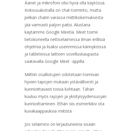
Äänet ja mikrofoni olisi hyvä olla käytössä.
Kokousalustalla on chat-toiminto, mutta
pelkän chatin varassa miittikokemuksesta
jää varmasti paljon paitsi. Alustana
käytämme Google Meetiä. Meet toimii
tietokoneella nettiselaimessa ilman erillisiä
ohjelmia ja lisäksi useimmissa kännyköissä
ja tableteissa laitteen sovelluskaupasta
saatavalla Google Meet -appilla.
Miittiin osallistujien odotetaan toimivan
hyvien tapojen mukaan ystävällisesti ja
kunnioittavasti toisia kohtaan. Tähän
kuuluu myös rajojen ja yksityisyydensuojan
kunnioittaminen. Ethän siis esimerkiksi ota
kuvakaappauksia miitistä.
Jos selaimesi on kirjautuneena sisään