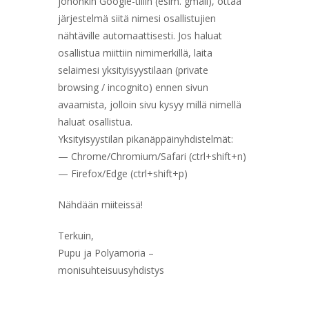
johonkin Google-tiliin (esim. gmail), ottaa
järjestelmä siitä nimesi osallistujien
nähtäville automaattisesti. Jos haluat
osallistua miittiin nimimerkillä, laita
selaimesi yksityisyystilaan (private
browsing / incognito) ennen sivun
avaamista, jolloin sivu kysyy millä nimellä
haluat osallistua.
Yksityisyystilan pikanäppäinyhdistelmät:
— Chrome/Chromium/Safari (ctrl+shift+n)
— Firefox/Edge (ctrl+shift+p)
Nähdään miiteissä!
Terkuin,
Pupu ja Polyamoria –
monisuhteisuusyhdistys