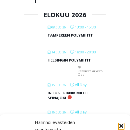
ELOKUU 2026
13:00
-
15:30
08.ELO.26
TAMPEREEN POLYMIITIT
18:00
-
20:00
14.ELO.26
HELSINGIN POLYMIITIT
Keskustakirjasto
Oodi
All Day
15.ELO.26
IN LUST PIKNIK MIITTI
SEINÄJOKI
All Day
16.ELO.26
IN LUST PIKNIK MIITTI
Hallinnoi evästeiden
SEINÄJOKI
suostumusta