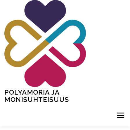
Siirry
sisältöön
POLYAMORIA JA
MONISUHTEISUUS
Valikko