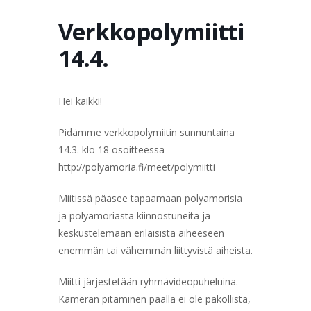
TERVETULOA
TIETOA
APUA
VERTAISTOIMINTA
Verkkopolymiitti
14.4.
YHDISTYS
KAUPPA
YHTEYSTIEDOT
PÅ SVENSKA
Hei kaikki!
Pidämme verkkopolymiitin sunnuntaina
14.3. klo 18 osoitteessa
http://polyamoria.fi/meet/polymiitti
Miitissä pääsee tapaamaan polyamorisia
ja polyamoriasta kiinnostuneita ja
keskustelemaan erilaisista aiheeseen
enemmän tai vähemmän liittyvistä aiheista.
Miitti järjestetään ryhmävideopuheluina.
Kameran pitäminen päällä ei ole pakollista,