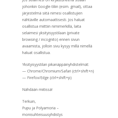
johonkin Google-tiliin (esim. gmail), ottaa
järjestelmä siitä nimesi osallistujien
nähtäville automaattisesti. Jos haluat
osallistua miittiin nimimerkillä, laita
selaimesi yksityisyystilaan (private
browsing / incognito) ennen sivun
avaamista, jolloin sivu kysyy millä nimellä
haluat osallistua.
Yksityisyystilan pikanäppäinyhdistelmät:
— Chrome/Chromium/Safari (ctrl+shift+n)
— Firefox/Edge (ctrl+shift+p)
Nähdään miitissä!
Terkuin,
Pupu ja Polyamoria –
monisuhteisuusyhdistys