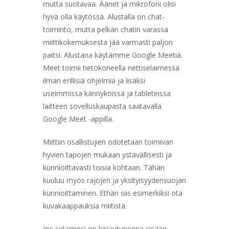
mutta suotavaa. Äänet ja mikrofoni olisi
hyvä olla käytössä. Alustalla on chat-
toiminto, mutta pelkän chatin varassa
miittikokemuksesta jää varmasti paljon
paitsi. Alustana käytämme Google Meetiä.
Meet toimii tietokoneella nettiselaimessa
ilman erillisiä ohjelmia ja lisäksi
useimmissa kännyköissä ja tableteissa
laitteen sovelluskaupasta saatavalla
Google Meet -appilla.
Miittiin osallistujien odotetaan toimivan
hyvien tapojen mukaan ystävällisesti ja
kunnioittavasti toisia kohtaan. Tähän
kuuluu myös rajojen ja yksityisyydensuojan
kunnioittaminen. Ethän siis esimerkiksi ota
kuvakaappauksia miitistä.
Jos selaimesi on kirjautuneena sisään