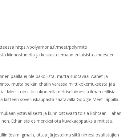
teessa https://polyamoria.fi/meet/polymiitti
a kiinnostuneita ja keskustelemaan erilaisista aiheeseen
nen päällä ei ole pakollista, mutta suotavaa. Äänet ja
oiminto, mutta pelkän chatin varassa miittikokemuksesta jää
. Meet toimii tietokoneella nettiselaimessa ilman erillisiä
sa laitteen sovelluskaupasta saatavalla Google Meet -appilla.
 mukaan ystävällisesti ja kunnioittavasti toisia kohtaan. Tähän
nen. Ethän siis esimerkiksi ota kuvakaappauksia miitistä.
iin (esim. gmail), ottaa järjestelmä siitä nimesi osallistujien