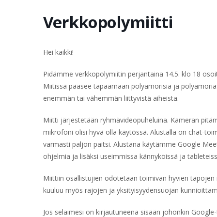
Verkkopolymiitti
Hei kaikki!
Pidämme verkkopolymiitin perjantaina 14.5. klo 18 osoit
Miitissä pääsee tapaamaan polyamorisia ja polyamoriast
enemmän tai vähemmän liittyvistä aiheista.
Miitti järjestetään ryhmävideopuheluina. Kameran pitämi
mikrofoni olisi hyvä olla käytössä. Alustalla on chat-t
varmasti paljon paitsi. Alustana käytämme Google Meetiä
ohjelmia ja lisäksi useimmissa kännyköissä ja tableteis
Miittiin osallistujien odotetaan toimivan hyvien tapojen
kuuluu myös rajojen ja yksityisyydensuojan kunnioittami
Jos selaimesi on kirjautuneena sisään johonkin Google-til