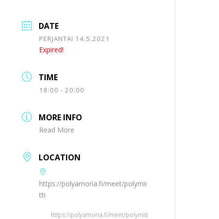
DATE
PERJANTAI 14.5.2021
Expired!
TIME
18:00 - 20:00
MORE INFO
Read More
LOCATION
https://polyamoria.fi/meet/polymii
tti
https://polyamoria.fi/meet/polymiit