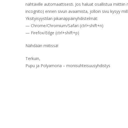
nähtäville automaattisesti. Jos haluat osallistua miittiin 
incognito) ennen sivun avaamista, jolloin sivu kysyy mill
Yksityisyystilan pikanäppäinyhdistelmät:
— Chrome/Chromium/Safari (ctrl+shift+n)
— Firefox/Edge (ctrl+shift+p)
Nähdään miitissä!
Terkuin,
Pupu ja Polyamoria – monisuhteisuusyhdistys