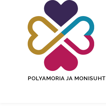
Siirry
sisältöön
POLYAMORIA JA MONISUHT