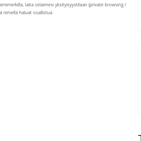
nimimerkillä, laita selaimesi yksityisyystilaan (private browsing /
ä nimellä haluat osallistua.