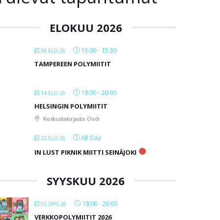
ELOKUU 2026
13:00
-
15:30
08.ELO.26
TAMPEREEN POLYMIITIT
18:00
-
20:00
14.ELO.26
HELSINGIN POLYMIITIT
Keskustakirjasto Oodi
All Day
22.ELO.26
IN LUST PIKNIK MIITTI SEINÄJOKI
SYYSKUU 2026
18:00
-
20:00
03.SYYS.26
VERKKOPOLYMIITIT 2026