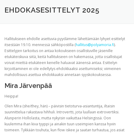
TERVETULOA
TIETOA
APUA
VERTAISTOIMINTA
EHDOKASESITTELYT 2025
YHDISTYS
KAUPPA
YHTEYSTIEDOT
PÅ SVENSKA
Hallitukseen ehdolle asettuvia pyydämme lähettämään lyhyet esittelyt
itsestään 19.10. mennessä sähköpostilla (
hallitus@polyamoria.fi
).
Esittelyjen tarkoitus on antaa kokoukseen osallistuville jäsenille
etukäteiskuva siitä, keitä hallitukseen on hakemassa, jotta osallistujat
voivat miettiä etukäteen kenelle haluavat äänensä antaa. Esittelyn
kirjoittaminen ei ole edellytys ehdokkaaksi asettumiseksi; viimeinen
mahdollisuus asettua ehdokkaaksi annetaan syyskokouksessa.
Mira Järvenpää
Heippa!
Olen Mira (she/they, hän) – päivisin tietoturva-asiantuntija, iltaisin
suunnittelua rakastava hihhuli. Introvertti, jota luullaan extrovertiksi.
Alunperin Hollolasta, mutta nykyisin vaikuttaa Helsingissä. Oon
kuulemma ihan kiva tyyppi ja ainakin tuun useimpien kanssa hyvin
toimeen. Tykkään touhuta, kun flow iskee ja saatan turhautua, jos asiat