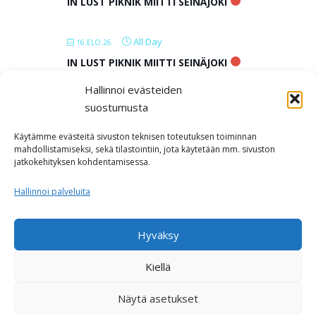
IN LUST PIKNIK MIITTI SEINÄJOKI
All Day
16.ELO.26
IN LUST PIKNIK MIITTI SEINÄJOKI
Hallinnoi evästeiden
All Day
17.ELO.26
suostumusta
IN LUST PIKNIK MIITTI SEINÄJOKI
Käytämme evästeitä sivuston teknisen toteutuksen toiminnan
mahdollistamiseksi, sekä tilastointiin, jota käytetään mm. sivuston
jatkokehityksen kohdentamisessa.
LOAD MORE
Hallinnoi palveluita
Hyväksy
Kiellä
Näytä asetukset
Copyright © 2026 Polyamoria ja monisuhteisuus
–
OnePress