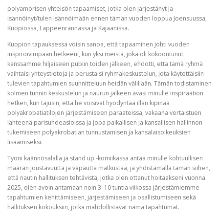
polyamorisen yhteisön tapaamiset, jotka olen järjestänyt ja
isännöinyt/tulen isännöimään ennen tämän vuoden loppua Joensuussa,
Kuopiossa, Lappeenrannassa ja Kajaanissa.
Kuopion tapauksessa voisin sanoa, että tapaaminen johti vuoden
inspiroivimpaan hetkeeni, kun yksi meistä, joka oli kokoontunut
kanssamme hiljaiseen pubiin töiden jälkeen, ehdotti, että tämä ryhmä
vaihtaisi yhteystietoja ja perustaisi ryhmäkeskustelun, jota käytettäisiin
tulevien tapahtumien suunnitteluun heidän välillään. Tämän todistaminen
kolmen tunnin keskustelun ja naurun jälkeen avasi minulle inspiraation
hetken, kun tajusin, että he voisivat hyödyntää illan kipinää
polyakrobatiatilojen järjestämiseen paraateissa, vakaana vertaistuen
lähteenä parisuhdeasioissa ja jopa paikallisen ja kansallisen hallinnon
tukemiseen polyakrobatian tunnustamisen ja kansalaisoikeuksien
lisäämiseksi.
Työni käännösalalla ja stand up -komiikassa antaa minulle kohtuullisen
määrän joustavuutta ja vapautta matkustaa, ja yhdistämällä tämän siihen,
että nautin hallituksen tehtävistä, jotka olen ottanut hoitaakseni vuonna
2025, olen avoin antamaan noin 3–10 tuntia viikossa järjestämiemme
tapahtumien kehittämiseen, järjestämiseen ja osallistumiseen sekä
hallituksen kokouksiin, jotka mahdollistavat nämä tapahtumat.