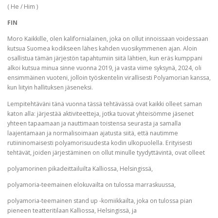
( He / Him )
FIN
Moro Kaikkille, olen kalifornialainen, joka on ollut innoissaan voidessaan
kutsua Suomea kodikseen lähes kahden vuosikymmenen ajan. Aloin
osallistua tämän järjestön tapahtumiin siitä lähtien, kun eräs kumppani
alkoi kutsua minua sinne vuonna 2019, ja vasta viime syksynä, 2024, oli
ensimmäinen vuoteni, jolloin työskentelin virallisesti Polyamorian kanssa,
kun liityin hallituksen jäseneksi.
Lempitehtäväni tänä vuonna tässä tehtävässä ovat kaikki olleet saman
katon alla: järjestää aktiviteetteja, jotka tuovat yhteisömme jäsenet
yhteen tapaamaan ja nauttimaan toistensa seurasta ja samalla
laajentamaan ja normalisoimaan ajatusta siitä, että nautimme
rutiininomaisesti polyamorisuudesta kodin ulkopuolella. Erityisesti
tehtävät, joiden järjestäminen on ollut minulle tyydyttävintä, ovat olleet
polyamorinen pikadeittailuilta Kalliossa, Helsingissä,
polyamoria-teemainen elokuvailta on tulossa marraskuussa,
polyamoria-teemainen stand up -komiikkailta, joka on tulossa pian
pieneen teatteritilaan Kalliossa, Helsingissä, ja