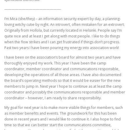
————————————————-
I’m Mira (she/they) – an information security expert by day, a planning-
loving witchy cutie by night. An introvert, often mistaken for an extrovert.
Originally from Hollola, but currently located in Helsinki. People say I’m
quite nice and at least I get along with most people. I like to do things
when the flow strikes and I can get frustrated if things don’t progress.
Past two years I have been pouring my energy into association work!
I have been on the association’s board for almost two years and have
thoroughly enjoyed my work. This year I have been the camp
coordinator, member coordinator and communications responsible,
developing the operations of all those areas. I have also documented
the board’s operating methods so that it would be easier for the new
members to jump in. Next year I hope to continue as at least the camp
coordinator and possibly the communications responsible and member
coordinator – however, I am ready to share responsibility.
My goal for next year is to make more visible things for members, such
as member benefits and events. The groundwork for this has been
done in recent years and I would like to continue it. I also hope to find
time so that we can better start the communications committee,