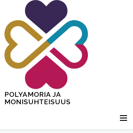
Siirry
sisältöön
POLYAMORIA JA
MONISUHTEISUUS
Valikko