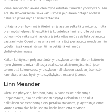
Viimeisen vuoden aikana olen myös edustanut meidän yhdistystä SETAn
edustajakokouksessa, sekä valtuustossa ja puheenjohtajan roolissa
haluaisin jatkaa myös näissä tehtävissä.
Johtajana olen hyvin määrätietoinen ja asetan selkeitä tavoitteita, mutta
olen myös helposti lähestyttävä ja kuunteleva ihminen, jolle voi aina
puhua myös vaikeistakin asioista ja joka ottaa myös asiallista palautetta
vastaan hyvin. Oveni on ns aina avoinna ja tätä periaatetta noudatan niin
työelämässä kansainvälisen tiimin vetäjänä kuin myös
yhdistystoiminnassa.
Kaiken kehityksen pohjana tämän yhdistyksen toiminnalle on kuitenkin
hyvin yhteen toimiva hallitus ja osallistuva, aktiivinen jäsenistö, joten
toivon että kokouksessa yhdistyksen hallitukseen saadaan jäsenistön
kannalta parhaat, hyvin yhteistyökykyiset, osaavat jäsenet.
Linn Meander
Olen Linn (they/she, hen/hon, hän), 37-vuotias kielenkääntäjä
Pohjanmaalta, joka on vakituisesti eksynyt Helsinkiin. Olen ollut
hallituksen rahastonhoitaja viisi peräkkäistä vuotta, ja ajattelin jo viime
vuonna astua alas hallituksesta, koska koen että tarvitsen