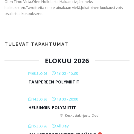
Olen Timo Virta.Olen Hollolasta.Haluan rivijäseneksi
hallitukseen.Tavoitteita ei ole ainakaan vielä.Jokatoinen kuukausi voisi
osallistua kokoukseen.
TULEVAT TAPAHTUMAT
ELOKUU 2026
13:00
-
15:30
08.ELO.26
TAMPEREEN POLYMIITIT
18:00
-
20:00
14.ELO.26
HELSINGIN POLYMIITIT
Keskustakirjasto Oodi
All Day
15.ELO.26