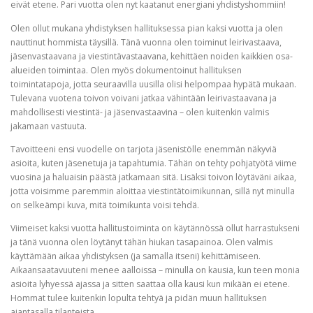
eivät etene. Pari vuotta olen nyt kaatanut energiani yhdistyshommiin!
Olen ollut mukana yhdistyksen hallituksessa pian kaksi vuotta ja olen
nauttinut hommista täysillä. Tänä vuonna olen toiminut leirivastaava,
jäsenvastaavana ja viestintävastaavana, kehittäen noiden kaikkien osa-
alueiden toimintaa. Olen myös dokumentoinut hallituksen
toimintatapoja, jotta seuraavilla uusilla olisi helpompaa hypätä mukaan.
Tulevana vuotena toivon voivani jatkaa vähintään leirivastaavana ja
mahdollisesti viestintä- ja jäsenvastaavina – olen kuitenkin valmis
jakamaan vastuuta.
Tavoitteeni ensi vuodelle on tarjota jäsenistölle enemmän näkyviä
asioita, kuten jäsenetuja ja tapahtumia. Tähän on tehty pohjatyötä viime
vuosina ja haluaisin päästä jatkamaan sitä. Lisäksi toivon löytäväni aikaa,
jotta voisimme paremmin aloittaa viestintätoimikunnan, sillä nyt minulla
on selkeämpi kuva, mitä toimikunta voisi tehdä.
Viimeiset kaksi vuotta hallitustoiminta on käytännössä ollut harrastukseni
ja tänä vuonna olen löytänyt tähän hiukan tasapainoa. Olen valmis
käyttämään aikaa yhdistyksen (ja samalla itseni) kehittämiseen.
Aikaansaatavuuteni menee aalloissa – minulla on kausia, kun teen monia
asioita lyhyessä ajassa ja sitten saattaa olla kausi kun mikään ei etene.
Hommat tulee kuitenkin lopulta tehtyä ja pidän muun hallituksen
ajantasalla tilanteista.