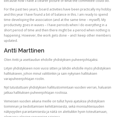
because now I have a clearer picture of what the committee could do.
For the past two years, board activities have been practically my hobby
and this year I have found a bit of balance in this. I am ready to spend
time developing the association (and at the same time – myself). My
productivity goes in waves – I have periods when I do everything in a
short period of time and then there might be a period when nothing is
happening. However, the work gets done – and I keep other members
updated.
Antti Marttinen
Olen Antti ja asettaudun ehdolle yhdistyksen puheenjohtajaksi.
Liityin yhdistykseen noin vuosi sitten ja lähdin ehdolle myös yhdistyksen
hallitukseen, johon minut valittiinkin ja sain nykyisen hallituksen
varapuheenjohtajan roolin.
Nyt tutustuttuani yhdistyksen hallitustoimintaan vuoden verran, haluaisin
jatkaa hallituksen puheenjohtajan roolissa.
Viimeisen vuoden aikana meille on tullut hyviä ajatuksia yhdistyksen
toiminnan ja tiedottamisen kehittämisestä, sekä monisuhteisuuden
näkyvyyden parantamisesta ja näitä on alettukkin hyvin toteuttamaan,
olemassa olevien resurssien rajoissa.