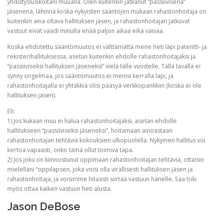
yhdistyslusikoitani muualla. Olen kuitenkin jatkanut “passiivisena”
jäsenenä, lähinnä koska nykyisten sääntöjen mukaan rahastonhoitaja on
kuitenkin aina oltava hallituksen jäsen, ja rahastonhoitajan jatkuvat
vastuut eivät vaadi minulta enää paljon aikaa eikä vaivaa.
Koska ehdotettu sääntömuutos ei välttämättä mene heti läpi patentti- ja
rekisterihallituksessa, asetun kuitenkin ehdolle rahastonhoitajaksi ja
“passiiviseksi hallituksen jäseneksi” vielä tälle vuodelle. Tällä tavalla ei
synny ongelmaa, jos sääntömuutos ei menisi kerralla läpi, ja
rahastonhoitajalla ei yhtäkkiä olisi pääsyä verkkopankkiin (koska ei ole
hallituksen jäsen).
Eli:
1) Jos kukaan muu ei halua rahastonhoitajaksi, asetan ehdolle
hallitukseen “passiiviseksi jäseneksi”, hoitamaan ainoastaan
rahastonhoitajan tehtäviä kokouksien ulkopuolella. Nykyinen hallitus voi
kertoa vapaasti, onko tämä ollut toimiva tapa.
2) Jos joku on kiinnostunut oppimaan rahastonhoitajan tehtäviä, ottaisin
mielelläni “oppilapsen, joka voisi olla virallisesti hallituksen jäsen ja
rahastonhoitaja, ja voisimme hitaasti siirtää vastuun hänelle. Saa toki
myös ottaa kaiken vastuun heti alusta.
Jason DeBose