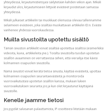
yhteydessä, kirjautumistietojasi säilytetään kahden viikon ajan. Mikäli
kirjaudut ulos, kirjautumiseen liittyvät evästeet poistetaan samassa
yhteydessä.
Mikäli julkaiset artikkelin tai muokkaat olemassa olevaa tallennamme
selaimeen evästeen, joka sisältää muokattavan artikkelin ID:n. Eväste
vanhenee yhdessä vuorokaudessa.
Muilta sivustoilta upotettu sisältö
Tämän sivuston artikkelit voivat sisältää upotettua sisältöä (esimerkiksi
videoita, kuvia, artikkeleita jne.). Toisilta sivustoilta tuodun upotetun
sisällön avaaminen on verrattavissa siihen, että vierailija itse kävisi
kolmannen osapuolen sivustolla.
Nämä sivustot voivat kerätä tietoa sinusta, käyttää evästeitä, upottaa
kolmannen osapuolen seurantaevästeitä ja monitoroida
vuorovaikutustasi upotetun sisällön kanssa, mukaan lukien
vuorovaikutuksen seuranta jos ja kun olet kirjautunut käyttäjänä
sivustolle.
Kenelle jaamme tietosi
Jos pyydät salasanan palauttamista, IP-osoitteesi liitetään mukaan