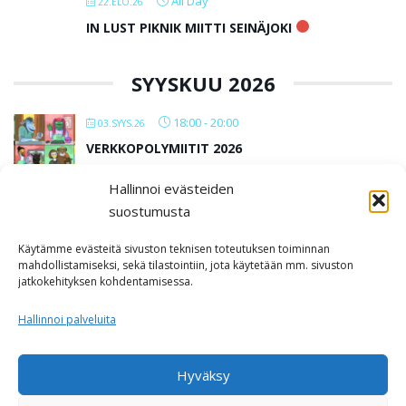
All Day
22.ELO.26
IN LUST PIKNIK MIITTI SEINÄJOKI
SYYSKUU 2026
18:00
-
20:00
03.SYYS.26
VERKKOPOLYMIITIT 2026
Hallinnoi evästeiden
All Day
12.SYYS.26
suostumusta
IN LUST BAARIMIITTI SEINÄJOKI
Käytämme evästeitä sivuston teknisen toteutuksen toiminnan
Kabackan kellari
mahdollistamiseksi, sekä tilastointiin, jota käytetään mm. sivuston
jatkokehityksen kohdentamisessa.
LOAD MORE
Hallinnoi palveluita
Hyväksy