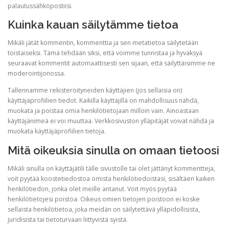
palautussähköpostiisi.
Kuinka kauan säilytämme tietoa
Mikäli jätät kommentin, kommenttia ja sen metatietoa säilytetään
toistaiseksi. Tämä tehdään siksi, että voimme tunnistaa ja hyväksyä
seuraavat kommentit automaattisesti sen sijaan, että säilyttäisimme ne
moderointijonossa.
Tallennamme rekisteröityneiden käyttäjien (jos sellaisia on)
käyttäjäprofiilien tiedot. Kaikilla käyttäjillä on mahdollisuus nähdä,
muokata ja poistaa omia henkilötietojaan milloin vain. Ainoastaan
käyttäjänimeä ei voi muuttaa. Verkkosivuston ylläpitäjät voivat nähdä ja
muokata käyttäjäprofiilien tietoja.
Mitä oikeuksia sinulla on omaan tietoosi
Mikäli sinulla on käyttäjätili tälle sivustolle tai olet jättänyt kommentteja,
voit pyytää koostetiedostoa omista henkilötiedoistasi, sisältäen kaiken
henkilötiedon, jonka olet meille antanut. Voit myös pyytää
henkilötietojesi poistoa. Oikeus omien tietojen poistoon ei koske
sellaista henkilötietoa, joka meidän on säilytettävä ylläpidollisista,
juridisista tai tietoturvaan liittyvistä syistä.