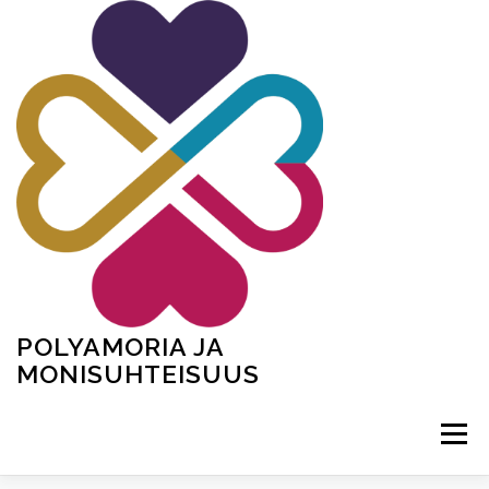
Siirry
sisältöön
POLYAMORIA JA
MONISUHTEISUUS
Valikko