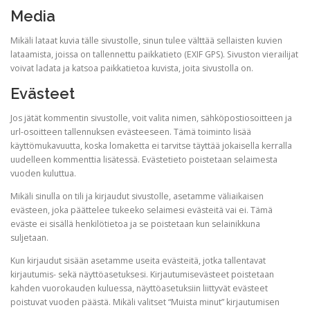
Media
Mikäli lataat kuvia tälle sivustolle, sinun tulee välttää sellaisten kuvien
lataamista, joissa on tallennettu paikkatieto (EXIF GPS). Sivuston vierailijat
voivat ladata ja katsoa paikkatietoa kuvista, joita sivustolla on.
Evästeet
Jos jätät kommentin sivustolle, voit valita nimen, sähköpostiosoitteen ja
url-osoitteen tallennuksen evästeeseen. Tämä toiminto lisää
käyttömukavuutta, koska lomaketta ei tarvitse täyttää jokaisella kerralla
uudelleen kommenttia lisätessä. Evästetieto poistetaan selaimesta
vuoden kuluttua.
Mikäli sinulla on tili ja kirjaudut sivustolle, asetamme väliaikaisen
evästeen, joka päättelee tukeeko selaimesi evästeitä vai ei. Tämä
eväste ei sisällä henkilötietoa ja se poistetaan kun selainikkuna
suljetaan.
Kun kirjaudut sisään asetamme useita evästeitä, jotka tallentavat
kirjautumis- sekä näyttöasetuksesi. Kirjautumisevästeet poistetaan
kahden vuorokauden kuluessa, näyttöasetuksiin liittyvät evästeet
poistuvat vuoden päästä. Mikäli valitset “Muista minut” kirjautumisen