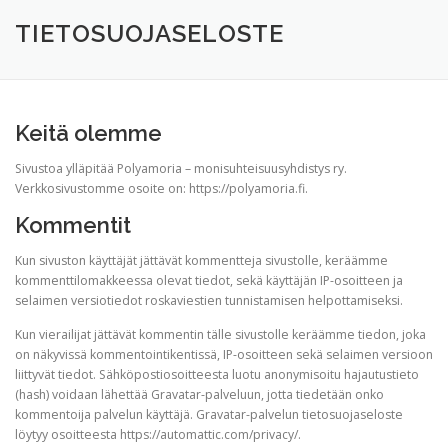
TERVETULOA
TIETOA
APUA
VERTAISTOIMINTA
TIETOSUOJASELOSTE
YHDISTYS
KAUPPA
YHTEYSTIEDOT
PÅ SVENSKA
Keitä olemme
Sivustoa ylläpitää Polyamoria – monisuhteisuusyhdistys ry.
Verkkosivustomme osoite on: https://polyamoria.fi.
Kommentit
Kun sivuston käyttäjät jättävät kommentteja sivustolle, keräämme
kommenttilomakkeessa olevat tiedot, sekä käyttäjän IP-osoitteen ja
selaimen versiotiedot roskaviestien tunnistamisen helpottamiseksi.
Kun vierailijat jättävät kommentin tälle sivustolle keräämme tiedon, joka
on näkyvissä kommentointikentissä, IP-osoitteen sekä selaimen versioon
liittyvät tiedot. Sähköpostiosoitteesta luotu anonymisoitu hajautustieto
(hash) voidaan lähettää Gravatar-palveluun, jotta tiedetään onko
kommentoija palvelun käyttäjä. Gravatar-palvelun tietosuojaseloste
löytyy osoitteesta https://automattic.com/privacy/.