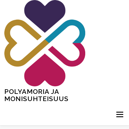
Siirry
sisältöön
POLYAMORIA JA
MONISUHTEISUUS
Valikko