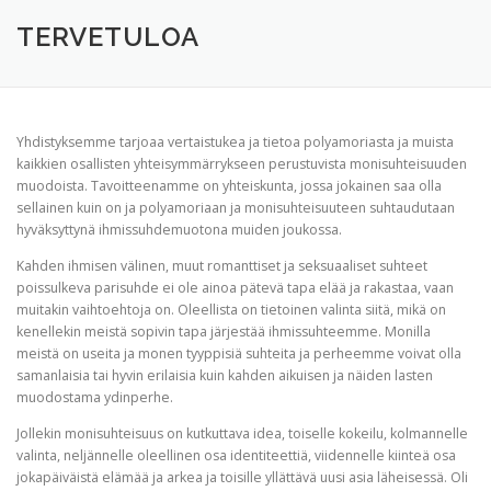
TERVETULOA
TIETOA
APUA
VERTAISTOIMINTA
TERVETULOA
YHDISTYS
KAUPPA
YHTEYSTIEDOT
PÅ SVENSKA
Yhdistyksemme tarjoaa vertaistukea ja tietoa polyamoriasta ja muista
kaikkien osallisten yhteisymmärrykseen perustuvista monisuhteisuuden
muodoista. Tavoitteenamme on yhteiskunta, jossa jokainen saa olla
sellainen kuin on ja polyamoriaan ja monisuhteisuuteen suhtaudutaan
hyväksyttynä ihmissuhdemuotona muiden joukossa.
Kahden ihmisen välinen, muut romanttiset ja seksuaaliset suhteet
poissulkeva parisuhde ei ole ainoa pätevä tapa elää ja rakastaa, vaan
muitakin vaihtoehtoja on. Oleellista on tietoinen valinta siitä, mikä on
kenellekin meistä sopivin tapa järjestää ihmissuhteemme. Monilla
meistä on useita ja monen tyyppisiä suhteita ja perheemme voivat olla
samanlaisia tai hyvin erilaisia kuin kahden aikuisen ja näiden lasten
muodostama ydinperhe.
Jollekin monisuhteisuus on kutkuttava idea, toiselle kokeilu, kolmannelle
valinta, neljännelle oleellinen osa identiteettiä, viidennelle kiinteä osa
jokapäiväistä elämää ja arkea ja toisille yllättävä uusi asia läheisessä. Oli