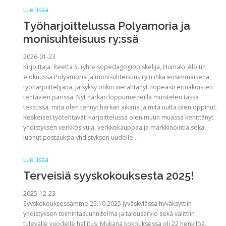
Lue lisää
Työharjoittelussa Polyamoria ja
monisuhteisuus ry:ssä
2026-01-23
Kirjoittaja: Reetta S. (yhteisöpedagogiopiskelija, Humak) Aloitin
elokuussa Polyamoria ja monisuhteisuus ry:n ihka ensimmäisenä
työharjoittelijana, ja syksy onkin vierähtänyt nopeasti erinäköisten
tehtävien parissa. Nyt harkan loppumetreillä muistelen tässä
tekstissä, mitä olen tehnyt harkan aikana ja mitä uutta olen oppinut.
Keskeiset työtehtävät Harjoittelussa olen muun muassa kehittänyt
yhdistyksen verkkosivuja, verkkokauppaa ja markkinointia sekä
luonut postauksia yhdistyksen uudelle…
Lue lisää
Terveisiä syyskokouksesta 2025!
2025-12-23
Syyskokouksessamme 25.10.2025 Jyväskylässä hyväksyttiin
yhdistyksen toimintasuunnitelma ja talousarvio sekä valittiin
tulevalle vuodelle hallitus. Mukana kokouksessa oli 22 henkilöä.