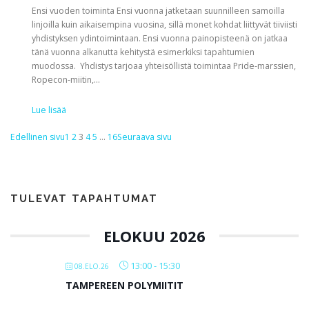
Ensi vuoden toiminta Ensi vuonna jatketaan suunnilleen samoilla
linjoilla kuin aikaisempina vuosina, sillä monet kohdat liittyvät tiiviisti
yhdistyksen ydintoimintaan. Ensi vuonna painopisteenä on jatkaa
tänä vuonna alkanutta kehitystä esimerkiksi tapahtumien
muodossa. Yhdistys tarjoaa yhteisöllistä toimintaa Pride-marssien,
Ropecon-miitin,…
Lue lisää
Edellinen sivu
1
2
3
4
5
…
16
Seuraava sivu
TULEVAT TAPAHTUMAT
ELOKUU 2026
13:00
-
15:30
08.ELO.26
TAMPEREEN POLYMIITIT