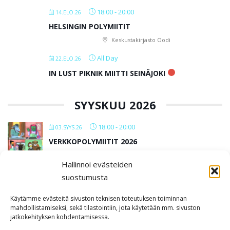
18:00
-
20:00
14.ELO.26
HELSINGIN POLYMIITIT
Keskustakirjasto Oodi
All Day
22.ELO.26
IN LUST PIKNIK MIITTI SEINÄJOKI
SYYSKUU 2026
18:00
-
20:00
03.SYYS.26
VERKKOPOLYMIITIT 2026
Hallinnoi evästeiden
All Day
12.SYYS.26
suostumusta
IN LUST BAARIMIITTI SEINÄJOKI
Käytämme evästeitä sivuston teknisen toteutuksen toiminnan
Kabackan kellari
mahdollistamiseksi, sekä tilastointiin, jota käytetään mm. sivuston
jatkokehityksen kohdentamisessa.