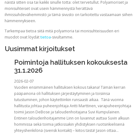
näistä sitten osa tai kaikki sinulle totta: olet tervetullut. Polyamoriset ja
monisuhteiset ovat usein hämmennystä herättävä
ihmissuhdevähemmistö ja tämä sivusto on tarkoitettu vastaamaan siihen
hämmennykseen.
Tarkempaa tietoa siitä mitä polyamoria tai monisuhteisuuden eri
muodot ovat löydät
tietoa
-sivultamme.
Uusimmat kirjoitukset
Poimintoja hallituksen kokouksesta
31.1.2026
2026-02-07
Vuoden ensimmäinen hallituksen kokous takana! Tämän kerran
pääpainona oli hallituksen järjestäytyminen ja toisiinsa
tutustuminen, johon käytettiinkin runsaasti aikaa. Tänä vuonna
hallitusta johtaa puheenjohtaja Antti Marttinen, varapuheenjohtaja
toimii Jason DeBose ja taloudenhoitajana Suvi Kumpulainen.
Entinen taloudenhoitajamme Linn on luvannut auttaa Suvin alkuun
hommissa sekä toimia jatkossakin yhdistyksen ruotsinkielisenä
yhteyshenkilönä (svensk kontakt) – kiitos tästä! Jason ottaa…