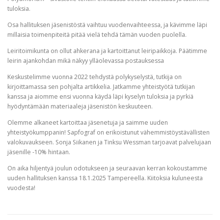
tuloksia.
Osa hallituksen jäsenistöstä vaihtuu vuodenvaihteessa, ja kävimme läpi
millaisia toimenpiteitä pitää vielä tehdä tämän vuoden puolella.
Leiritoimikunta on ollut ahkerana ja kartoittanut leiripaikkoja. Päätimme
leirin ajankohdan mikä näkyy ylläolevassa postauksessa
Keskustelimme vuonna 2022 tehdystä polykyselystä, tutkija on
kirjoittamassa sen pohjalta artikkelia. Jatkamme yhteistyötä tutkijan
kanssa ja aiomme ensi vuonna käydä läpi kyselyn tuloksia ja pyrkiä
hyödyntämään materiaaleja jäsenistön keskuuteen.
Olemme alkaneet kartoittaa jäsenetuja ja saimme uuden
yhteistyökumppanin! Sapfograf on erikoistunut vähemmistöystävällisten
valokuvaukseen. Sonja Siikanen ja Tinksu Wessman tarjoavat palvelujaan
jäsenille -10% hintaan.
On aika hiljentyä joulun odotukseen ja seuraavan kerran kokoustamme
uuden hallituksen kanssa 18.1.2025 Tampereella. Kiitoksia kuluneesta
vuodesta!