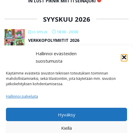
IN LUST PIKNIK MIITTI SEINÄJOKI
SYYSKUU 2026
18:00
-
20:00
03.SYYS.26
VERKKOPOLYMIITIT 2026
Hallinnoi evästeiden
All Day
12.SYYS.26
suostumusta
IN LUST BAARIMIITTI SEINÄJOKI
Käytämme evästeitä sivuston teknisen toteutuksen toiminnan
Kabackan kellari
mahdollistamiseksi, sekä tilastointiin, jota käytetään mm. sivuston
jatkokehityksen kohdentamisessa.
LOAD MORE
Hallinnoi palveluita
Hyväksy
Kiellä