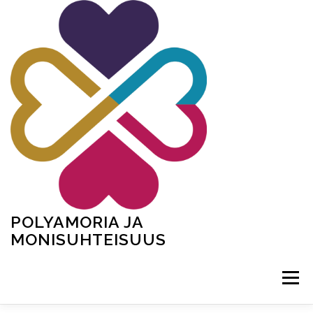
Siirry
sisältöön
POLYAMORIA JA
MONISUHTEISUUS
Valikko