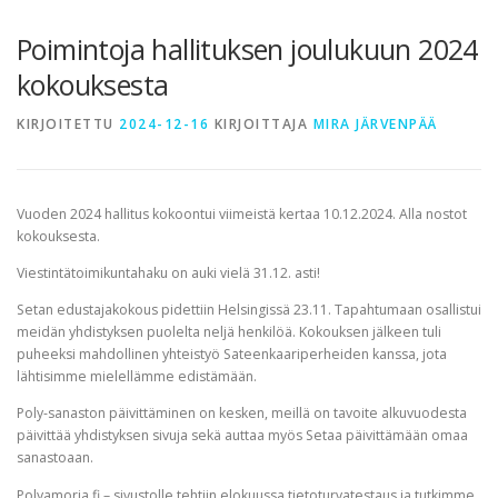
TERVETULOA
TIETOA
APUA
VERTAISTOIMINTA
Poimintoja hallituksen joulukuun 2024
kokouksesta
YHDISTYS
KAUPPA
YHTEYSTIEDOT
PÅ SVENSKA
KIRJOITETTU
2024-12-16
KIRJOITTAJA
MIRA JÄRVENPÄÄ
Vuoden 2024 hallitus kokoontui viimeistä kertaa 10.12.2024. Alla nostot
kokouksesta.
Viestintätoimikuntahaku on auki vielä 31.12. asti!
Setan edustajakokous pidettiin Helsingissä 23.11. Tapahtumaan osallistui
meidän yhdistyksen puolelta neljä henkilöä. Kokouksen jälkeen tuli
puheeksi mahdollinen yhteistyö Sateenkaariperheiden kanssa, jota
lähtisimme mielellämme edistämään.
Poly-sanaston päivittäminen on kesken, meillä on tavoite alkuvuodesta
päivittää yhdistyksen sivuja sekä auttaa myös Setaa päivittämään omaa
sanastoaan.
Polyamoria.fi – sivustolle tehtiin elokuussa tietoturvatestaus ja tutkimme