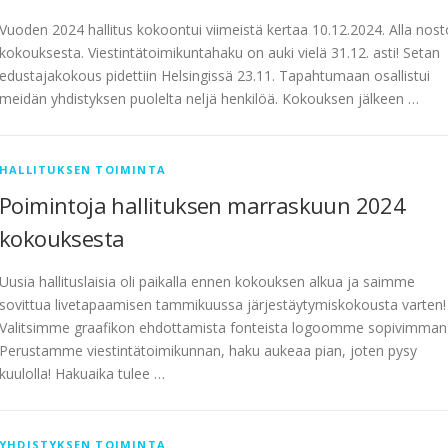
Vuoden 2024 hallitus kokoontui viimeistä kertaa 10.12.2024. Alla nost
kokouksesta. Viestintätoimikuntahaku on auki vielä 31.12. asti! Setan
edustajakokous pidettiin Helsingissä 23.11. Tapahtumaan osallistui
meidän yhdistyksen puolelta neljä henkilöä. Kokouksen jälkeen …
HALLITUKSEN TOIMINTA
Poimintoja hallituksen marraskuun 2024
kokouksesta
Uusia hallituslaisia oli paikalla ennen kokouksen alkua ja saimme
sovittua livetapaamisen tammikuussa järjestäytymiskokousta varten!
Valitsimme graafikon ehdottamista fonteista logoomme sopivimman
Perustamme viestintätoimikunnan, haku aukeaa pian, joten pysy
kuulolla! Hakuaika tulee …
YHDISTYKSEN TOIMINTA