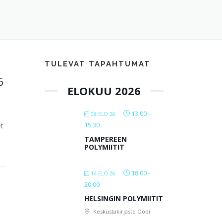
TULEVAT TAPAHTUMAT
6
ELOKUU 2026
13:00
-
08.ELO.26
15:30
et
TAMPEREEN
POLYMIITIT
18:00
-
14.ELO.26
20:00
HELSINGIN POLYMIITIT
Keskustakirjasto Oodi