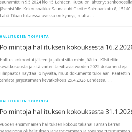
saunamiittiin 9.5.2024 klo 15 Lahteen. Kutsu on lähtenyt sähköpostill
jäsenistölle. Kokouspaikka: Saunaklubi Osoite: Saimaankatu 8, 15140
Lahti Tilaan tultaessa ovessa on kynnys, mutta …
HALLITUKSEN TOIMINTA
Poimintoja hallituksen kokouksesta 16.2.202
Hallitus kokoontui jälleen ja jatkoi siitä mihin jäätiin. Käsiteltiin
kevätkokousta ja sitä varten tarvittavia vuoden 2025 dokumentteja.
Tilinpäätös näyttää jo hyvältä, muut dokumentit tuloillaan. Päätettiin
tähdätä järjestämään kevätkokous 25.4.2026 Lahdessa. …
HALLITUKSEN TOIMINTA
Poimintoja hallituksen kokouksesta 31.1.202
Vuoden ensimmäinen hallituksen kokous takana! Tämän kerran
pääpainona oli hallituksen järjestäytyminen ja toisiinsa tutustuminen,