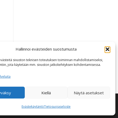
Hallinnoi evästeiden suostumusta
ästeitä sivuston teknisen toteutuksen toiminnan mahdollistamiseksi,
intiin, jota käytetään mm. sivuston jatkokehityksen kohdentamisessa.
lveluita
yväksy
Kiellä
Näytä asetukset
ameThemes
Evästekäytäntö
Tietosuojaseloste