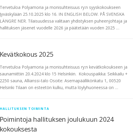
Tervetuloa Polyamoria ja monisuhteisuus ry:n syyskokoukseen
Jyväskylään 25.10.2025 klo 16. IN ENGLISH BELOW. PÅ SVENSKA
LÄNGRE NER. Tilaisuudessa valitaan yhdistyksen puheenjohtaja ja
hallituksen jäsenet vuodelle 2026 ja päätetään vuoden 2025 …
Kevätkokous 2025
Tervetuloa Polyamoria ja monisuhteisuus ry:n kevätkokoukseen ja
saunamiittiin 20.4.2024 klo 15 Helsinkiin. Kokouspaikka: Seikkailu +
2250 sauna, Allianssi-talo Osoite: Asemapäällikönkatu 1, 00520
Helsinki Tilaan on esteetön kulku, mutta löylyhuoneessa on …
HALLITUKSEN TOIMINTA
Poimintoja hallituksen joulukuun 2024
kokouksesta