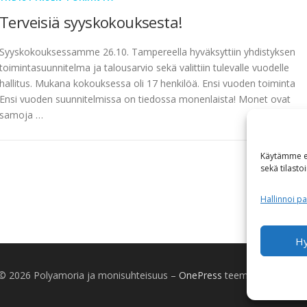
Terveisiä syyskokouksesta!
Syyskokouksessamme 26.10. Tampereella hyväksyttiin yhdistyksen
toimintasuunnitelma ja talousarvio sekä valittiin tulevalle vuodelle
hallitus. Mukana kokouksessa oli 17 henkilöä. Ensi vuoden toiminta
Ensi vuoden suunnitelmissa on tiedossa monenlaista! Monet ovat
samoja …
Käytämme ev
sekä tilasto
Hallinnoi pa
H
 © 2026 Polyamoria ja monisuhteisuus
–
OnePress
teeman luonut F