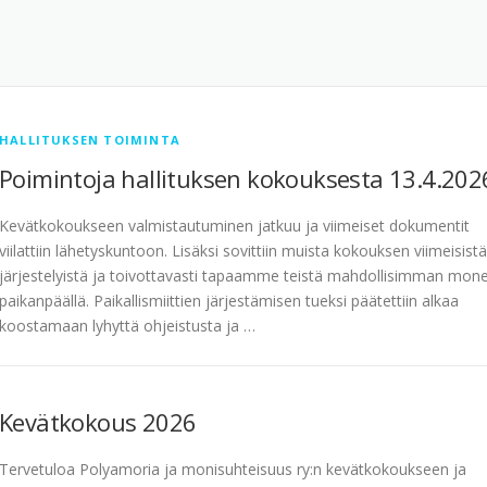
HALLITUKSEN TOIMINTA
Poimintoja hallituksen kokouksesta 13.4.202
Kevätkokoukseen valmistautuminen jatkuu ja viimeiset dokumentit
viilattiin lähetyskuntoon. Lisäksi sovittiin muista kokouksen viimeisistä
järjestelyistä ja toivottavasti tapaamme teistä mahdollisimman mon
paikanpäällä. Paikallismiittien järjestämisen tueksi päätettiin alkaa
koostamaan lyhyttä ohjeistusta ja …
Kevätkokous 2026
Tervetuloa Polyamoria ja monisuhteisuus ry:n kevätkokoukseen ja