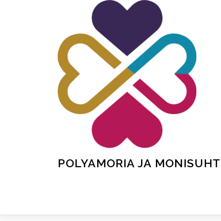
Siirry
sisältöön
POLYAMORIA JA MONISUHT