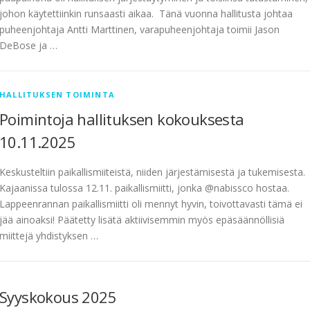
johon käytettiinkin runsaasti aikaa. Tänä vuonna hallitusta johtaa
puheenjohtaja Antti Marttinen, varapuheenjohtaja toimii Jason
DeBose ja …
HALLITUKSEN TOIMINTA
Poimintoja hallituksen kokouksesta
10.11.2025
Keskusteltiin paikallismiiteistä, niiden järjestämisestä ja tukemisesta.
Kajaanissa tulossa 12.11. paikallismiitti, jonka @nabissco hostaa.
Lappeenrannan paikallismiitti oli mennyt hyvin, toivottavasti tämä ei
jää ainoaksi! Päätetty lisätä aktiivisemmin myös epäsäännöllisiä
miittejä yhdistyksen …
Syyskokous 2025