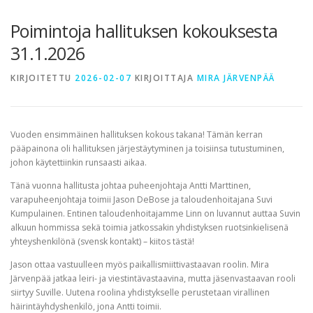
TERVETULOA
TIETOA
APUA
VERTAISTOIMINTA
Poimintoja hallituksen kokouksesta
31.1.2026
YHDISTYS
KAUPPA
YHTEYSTIEDOT
PÅ SVENSKA
KIRJOITETTU
2026-02-07
KIRJOITTAJA
MIRA JÄRVENPÄÄ
Vuoden ensimmäinen hallituksen kokous takana! Tämän kerran
pääpainona oli hallituksen järjestäytyminen ja toisiinsa tutustuminen,
johon käytettiinkin runsaasti aikaa.
Tänä vuonna hallitusta johtaa puheenjohtaja Antti Marttinen,
varapuheenjohtaja toimii Jason DeBose ja taloudenhoitajana Suvi
Kumpulainen. Entinen taloudenhoitajamme Linn on luvannut auttaa Suvin
alkuun hommissa sekä toimia jatkossakin yhdistyksen ruotsinkielisenä
yhteyshenkilönä (svensk kontakt) – kiitos tästä!
Jason ottaa vastuulleen myös paikallismiittivastaavan roolin. Mira
Järvenpää jatkaa leiri- ja viestintävastaavina, mutta jäsenvastaavan rooli
siirtyy Suville. Uutena roolina yhdistykselle perustetaan virallinen
häirintäyhdyshenkilö, jona Antti toimii.