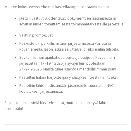
Muuten kokouksessa ehdittiin käsitellä/sopia seuraavia asioita:
Jaettiin vastuut vuoden 2025 dokumenttien laatimisesta ja
sovittiin niiden toimittamisesta toiminnantarkastajille ja Setalle.
Valittiin promokuvat.
Keskusteltiin paikallismiittien järjestämisestä Porissa ja
Rovaniemellä. Jason jatkaa selvittelyä, olisiko näihin tulijoita.
Sovittiin leirien ajankohdat, paikat ja budjetit. Kevään leiri
järjestetään 17.-19.4.2026 ja syksyn leiri puolestaan
24.-27.9.2026. Näistä tulee lisäinfoa mahdollisimman pian!
Päätettiin hakea harjoittelijaa yhdistyksen viestinnän tueksi.
Päätettiin lähteä edistämään jäsenistölle suunnatun NVC
koulutuksen järjestämistä.
Paljon kohtia jäi vielä käsittelemättä, mutta tästä on hyvä lähteä
eteenpäin!