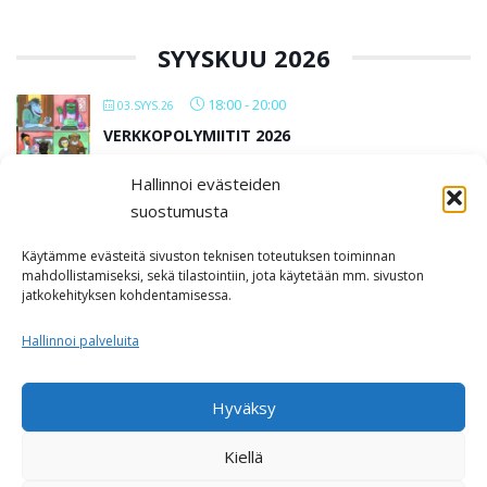
SYYSKUU 2026
18:00
-
20:00
03.SYYS.26
VERKKOPOLYMIITIT 2026
Hallinnoi evästeiden
All Day
12.SYYS.26
suostumusta
IN LUST BAARIMIITTI SEINÄJOKI
Käytämme evästeitä sivuston teknisen toteutuksen toiminnan
Kabackan kellari
mahdollistamiseksi, sekä tilastointiin, jota käytetään mm. sivuston
jatkokehityksen kohdentamisessa.
LOAD MORE
Hallinnoi palveluita
Hyväksy
Kiellä