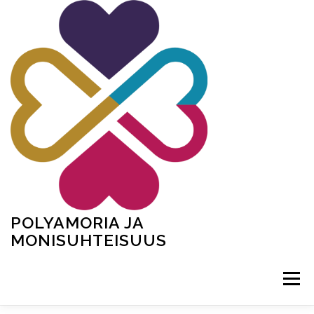
Siirry
sisältöön
POLYAMORIA JA
MONISUHTEISUUS
Valikko