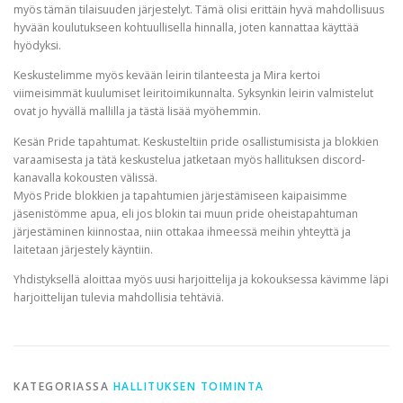
myös tämän tilaisuuden järjestelyt. Tämä olisi erittäin hyvä mahdollisuus
hyvään koulutukseen kohtuullisella hinnalla, joten kannattaa käyttää
hyödyksi.
Keskustelimme myös kevään leirin tilanteesta ja Mira kertoi
viimeisimmät kuulumiset leiritoimikunnalta. Syksynkin leirin valmistelut
ovat jo hyvällä mallilla ja tästä lisää myöhemmin.
Kesän Pride tapahtumat. Keskusteltiin pride osallistumisista ja blokkien
varaamisesta ja tätä keskustelua jatketaan myös hallituksen discord-
kanavalla kokousten välissä.
Myös Pride blokkien ja tapahtumien järjestämiseen kaipaisimme
jäsenistömme apua, eli jos blokin tai muun pride oheistapahtuman
järjestäminen kiinnostaa, niin ottakaa ihmeessä meihin yhteyttä ja
laitetaan järjestely käyntiin.
Yhdistyksellä aloittaa myös uusi harjoittelija ja kokouksessa kävimme läpi
harjoittelijan tulevia mahdollisia tehtäviä.
KATEGORIASSA
HALLITUKSEN TOIMINTA