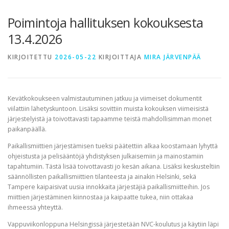
TERVETULOA
TIETOA
APUA
VERTAISTOIMINTA
Poimintoja hallituksen kokouksesta
13.4.2026
YHDISTYS
KAUPPA
YHTEYSTIEDOT
PÅ SVENSKA
KIRJOITETTU
2026-05-22
KIRJOITTAJA
MIRA JÄRVENPÄÄ
Kevätkokoukseen valmistautuminen jatkuu ja viimeiset dokumentit
viilattiin lähetyskuntoon. Lisäksi sovittiin muista kokouksen viimeisistä
järjestelyistä ja toivottavasti tapaamme teistä mahdollisimman monet
paikanpäällä.
Paikallismiittien järjestämisen tueksi päätettiin alkaa koostamaan lyhyttä
ohjeistusta ja pelisääntöjä yhdistyksen julkaisemiin ja mainostamiin
tapahtumiin. Tästä lisää toivottavasti jo kesän aikana. Lisäksi keskusteltiin
säännöllisten paikallismiittien tilanteesta ja ainakin Helsinki, sekä
Tampere kaipaisivat uusia innokkaita järjestäjiä paikallismiitteihin. Jos
miittien järjestäminen kiinnostaa ja kaipaatte tukea, niin ottakaa
ihmeessä yhteyttä.
Vappuviikonloppuna Helsingissä järjestetään NVC-koulutus ja käytiin läpi