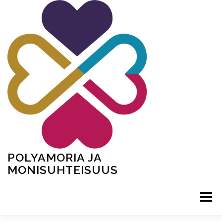
Siirry
sisältöön
POLYAMORIA JA
MONISUHTEISUUS
Valikko