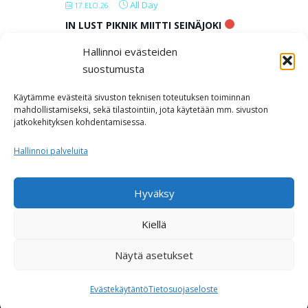
All Day
17.ELO.26
IN LUST PIKNIK MIITTI SEINÄJOKI
Hallinnoi evästeiden
All Day
18.ELO.26
suostumusta
IN LUST PIKNIK MIITTI SEINÄJOKI
Käytämme evästeitä sivuston teknisen toteutuksen toiminnan
mahdollistamiseksi, sekä tilastointiin, jota käytetään mm. sivuston
jatkokehityksen kohdentamisessa.
LOAD MORE
Hallinnoi palveluita
Hyväksy
Kiellä
Näytä asetukset
Copyright © 2026 Polyamoria ja monisuhteisuus
–
OnePress
teeman luonut FameThemes
Evästekäytäntö
Tietosuojaseloste