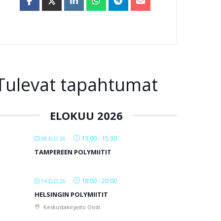
Tulevat tapahtumat
ELOKUU 2026
13:00
-
15:30
08.ELO.26
TAMPEREEN POLYMIITIT
18:00
-
20:00
14.ELO.26
HELSINGIN POLYMIITIT
Keskustakirjasto Oodi