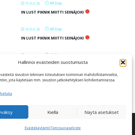
All Day
15.ELO.26
IN LUST PIKNIK MIITTI SEINÄJOKI
All Day
16.ELO.26
IN LUST PIKNIK MIITTI SEINÄJOKI
All Day
17.ELO.26
Hallinnoi evästeiden suostumusta
IN LUST PIKNIK MIITTI SEINÄJOKI
ästeitä sivuston teknisen toteutuksen toiminnan mahdollistamiseksi,
intiin, jota käytetään mm. sivuston jatkokehityksen kohdentamisessa.
LOAD MORE
lveluita
yväksy
Kiellä
Näytä asetukset
ameThemes
Evästekäytäntö
Tietosuojaseloste