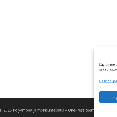
Käytämme ev
sekä tilasto
Hallinnoi pa
H
 © 2026 Polyamoria ja monisuhteisuus
–
OnePress
teeman luonut F