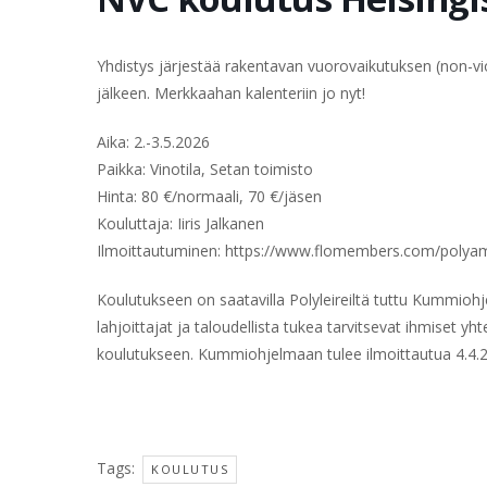
Yhdistys järjestää rakentavan vuorovaikutuksen (non-v
jälkeen. Merkkaahan kalenteriin jo nyt!
Aika: 2.-3.5.2026
Paikka: Vinotila, Setan toimisto
Hinta: 80 €/normaali, 70 €/jäsen
Kouluttaja: Iiris Jalkanen
Ilmoittautuminen: https://www.flomembers.com/polya
Koulutukseen on saatavilla Polyleireiltä tuttu Kummio
lahjoittajat ja taloudellista tukea tarvitsevat ihmise
koulutukseen. Kummiohjelmaan tulee ilmoittautua 4.4
Tags:
KOULUTUS