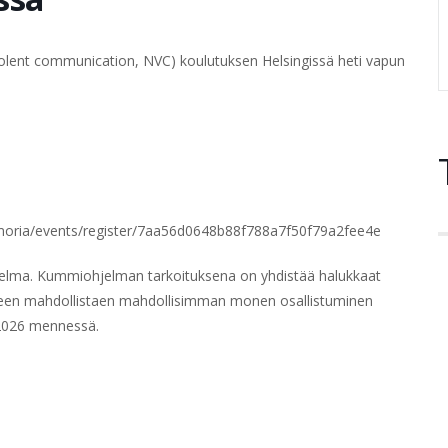
iolent communication, NVC) koulutuksen Helsingissä heti vapun
moria/events/register/7aa56d0648b88f788a7f50f79a2fee4e
hjelma. Kummiohjelman tarkoituksena on yhdistää halukkaat
t yhteen mahdollistaen mahdollisimman monen osallistuminen
.2026 mennessä.