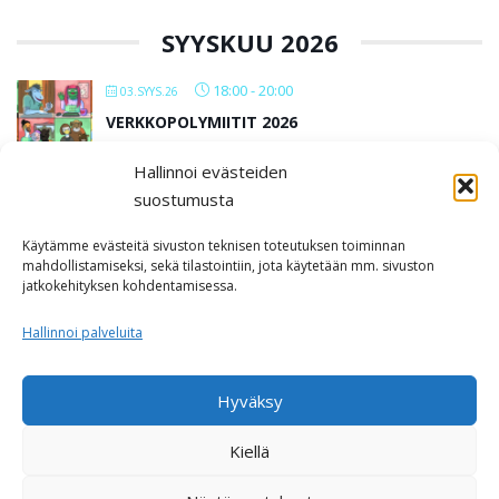
SYYSKUU 2026
18:00
-
20:00
03.SYYS.26
VERKKOPOLYMIITIT 2026
Hallinnoi evästeiden
All Day
12.SYYS.26
suostumusta
IN LUST BAARIMIITTI SEINÄJOKI
Käytämme evästeitä sivuston teknisen toteutuksen toiminnan
Kabackan kellari
mahdollistamiseksi, sekä tilastointiin, jota käytetään mm. sivuston
jatkokehityksen kohdentamisessa.
LOAD MORE
Hallinnoi palveluita
Hyväksy
Kiellä