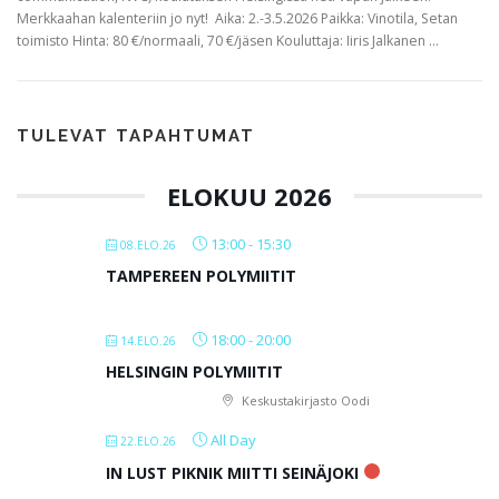
Merkkaahan kalenteriin jo nyt! Aika: 2.-3.5.2026 Paikka: Vinotila, Setan
toimisto Hinta: 80 €/normaali, 70 €/jäsen Kouluttaja: Iiris Jalkanen …
TULEVAT TAPAHTUMAT
ELOKUU 2026
13:00
-
15:30
08.ELO.26
TAMPEREEN POLYMIITIT
18:00
-
20:00
14.ELO.26
HELSINGIN POLYMIITIT
Keskustakirjasto Oodi
All Day
22.ELO.26
IN LUST PIKNIK MIITTI SEINÄJOKI