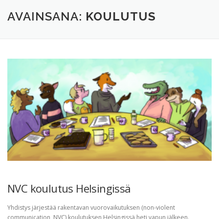
TERVETULOA
TIETOA
APUA
VERTAISTOIMINTA
AVAINSANA:
KOULUTUS
YHDISTYS
KAUPPA
YHTEYSTIEDOT
PÅ SVENSKA
NVC koulutus Helsingissä
Yhdistys järjestää rakentavan vuorovaikutuksen (non-violent
communication, NVC) koulutuksen Helsingissä heti vapun jälkeen.