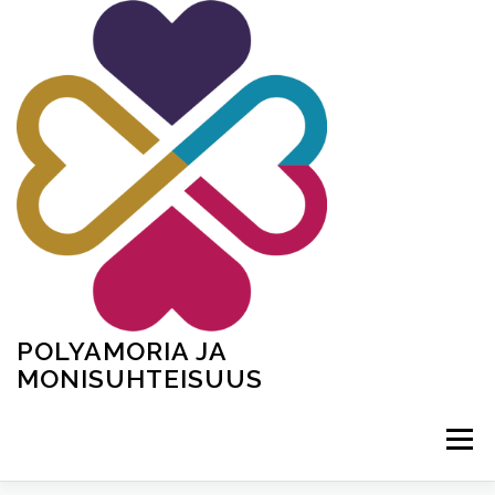
Siirry
sisältöön
POLYAMORIA JA
MONISUHTEISUUS
Valikko