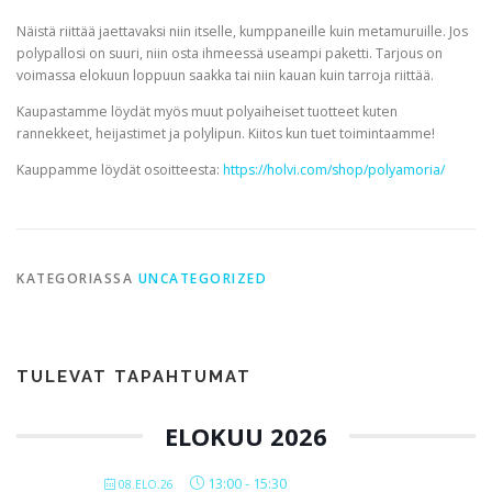
Näistä riittää jaettavaksi niin itselle, kumppaneille kuin metamuruille. Jos
polypallosi on suuri, niin osta ihmeessä useampi paketti. Tarjous on
voimassa elokuun loppuun saakka tai niin kauan kuin tarroja riittää.
Kaupastamme löydät myös muut polyaiheiset tuotteet kuten
rannekkeet, heijastimet ja polylipun. Kiitos kun tuet toimintaamme!
Kauppamme löydät osoitteesta:
https://holvi.com/shop/polyamoria/
KATEGORIASSA
UNCATEGORIZED
TULEVAT TAPAHTUMAT
ELOKUU 2026
13:00
-
15:30
08.ELO.26