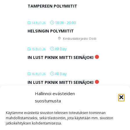
TAMPEREEN POLYMIITIT
18:00
-
20:00
14.ELO.26
HELSINGIN POLYMIITIT
Keskustakirjasto Oodi
All Day
15.ELO.26
IN LUST PIKNIK MIITTI SEINÄJOKI
All Day
16.ELO.26
IN LUST PIKNIK MIITTI SEINÄJOKI
Hallinnoi evästeiden
All Day
17.ELO.26
suostumusta
IN LUST PIKNIK MIITTI SEINÄJOKI
Käytämme evästeitä sivuston teknisen toteutuksen toiminnan
mahdollistamiseksi, sekä tilastointiin, jota käytetään mm. sivuston
jatkokehityksen kohdentamisessa.