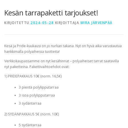
TERVETULOA
TIETOA
APUA
VERTAISTOIMINTA
Kesän tarrapaketti tarjoukset!
KIRJOITETTU
2024-05-28
KIRJOITTAJA
MIRA JÄRVENPÄÄ
YHDISTYS
KAUPPA
YHTEYSTIEDOT
PÅ SVENSKA
Kesä ja Pride-kuukausi on jo nurkan takana. Nyt on hyvä aika varustautua
hankkimalla polyaiheisia tuotteita!
Verkkokaupassamme on nyt kesähinnat – polyaiheiset tarrat saatavilla
nyt paketteina. Pakettivaihtoehdot ovat:
1) PRIDEPAKKAUS 10€ (norm. 16,5€)
3 pientä polylipputarraa
3 isoa polylipputarraa
3 sydäntarraa
2) SYDÄNPAKKAUS 5€ (norm. 10€)
5 sydäntarraa