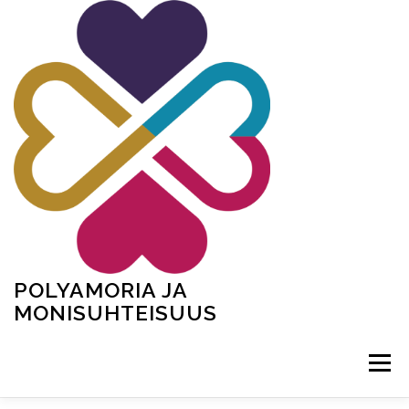
Siirry
sisältöön
POLYAMORIA JA
MONISUHTEISUUS
Valikko