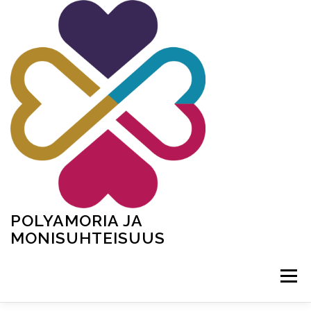
Siirry
sisältöön
POLYAMORIA JA
MONISUHTEISUUS
Valikko