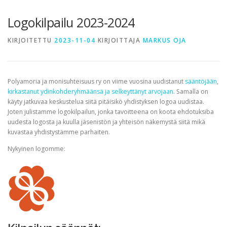
TERVETULOA
TIETOA
APUA
VERTAISTOIMINTA
Logokilpailu 2023-2024
KIRJOITETTU
2023-11-04
KIRJOITTAJA
MARKUS OJA
YHDISTYS
KAUPPA
YHTEYSTIEDOT
PÅ SVENSKA
Polyamoria ja monisuhteisuus ry on viime vuosina uudistanut
sääntöjään
,
kirkastanut ydinkohderyhmäänsä ja selkeyttänyt arvojaan
. Samalla on
käyty jatkuvaa keskustelua siitä pitäisikö yhdistyksen logoa uudistaa.
Joten julistamme logokilpailun, jonka tavoitteena on koota ehdotuksiba
uudesta logosta ja kuulla jäsenistön ja yhteisön näkemystä siitä mikä
kuvastaa yhdistystämme parhaiten.
Nykyinen logomme: