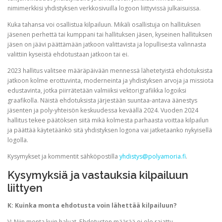
nimimerkkisi yhdistyksen verkkosivuilla logoon liittyvissä julkaisuissa.
Kuka tahansa voi osallistua kilpailuun. Mikäli osallistuja on hallituksen
jäsenen perhettä tai kumppani tai hallituksen jäsen, kyseinen hallituksen
jäsen on jäävi päättämään jatkoon valittavista ja lopullisesta valinnasta
valittiin kyseistä ehdotustaan jatkoon tai ei.
2023 hallitus valitsee määräpäivään mennessä lähetetyistä ehdotuksista
jatkoon kolme erottuvinta, moderneinta ja yhdistyksen arvoja ja missiota
edustavinta, jotka piirrätetään valmiiksi vektorigrafiikka logoiksi
graafikolla. Näistä ehdotuksista järjestään suuntaa-antava äänestys
jäsenten ja poly-yhteisön keskuudessa keväällä 2024. Vuoden 2024
hallitus tekee päätöksen siitä mikä kolmesta parhaasta voittaa kilpailun
ja päättää käytetäänkö sitä yhdistyksen logona vai jatketaanko nykyisellä
logolla.
Kysymykset ja kommentit sähköpostilla
yhdistys@polyamoria.fi
.
Kysymyksiä ja vastauksia kilpailuun
liittyen
K: Kuinka monta ehdotusta voin lähettää kilpailuun?
V: Niin monta kuin haluat. Ehdotusten määrää ei ole rajattu.