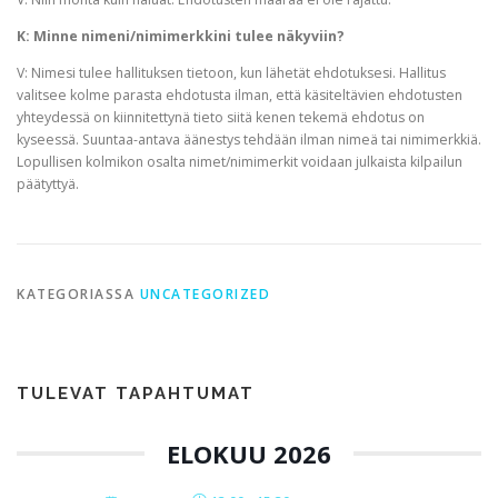
K: Minne nimeni/nimimerkkini tulee näkyviin?
V: Nimesi tulee hallituksen tietoon, kun lähetät ehdotuksesi. Hallitus
valitsee kolme parasta ehdotusta ilman, että käsiteltävien ehdotusten
yhteydessä on kiinnitettynä tieto siitä kenen tekemä ehdotus on
kyseessä. Suuntaa-antava äänestys tehdään ilman nimeä tai nimimerkkiä.
Lopullisen kolmikon osalta nimet/nimimerkit voidaan julkaista kilpailun
päätyttyä.
KATEGORIASSA
UNCATEGORIZED
TULEVAT TAPAHTUMAT
ELOKUU 2026