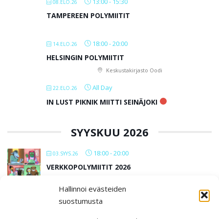
13:00
-
15:30
08.ELO.26
TAMPEREEN POLYMIITIT
18:00
-
20:00
14.ELO.26
HELSINGIN POLYMIITIT
Keskustakirjasto Oodi
All Day
22.ELO.26
IN LUST PIKNIK MIITTI SEINÄJOKI
SYYSKUU 2026
18:00
-
20:00
03.SYYS.26
VERKKOPOLYMIITIT 2026
Hallinnoi evästeiden
All Day
12.SYYS.26
suostumusta
IN LUST BAARIMIITTI SEINÄJOKI