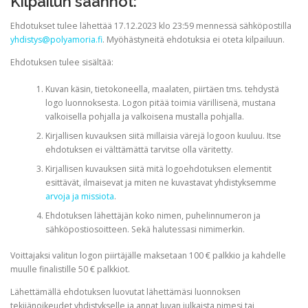
Kilpailun säännöt:
Ehdotukset tulee lähettää 17.12.2023 klo 23:59 mennessä sähköpostilla
yhdistys@polyamoria.fi
. Myöhästyneitä ehdotuksia ei oteta kilpailuun.
Ehdotuksen tulee sisältää:
Kuvan käsin, tietokoneella, maalaten, piirtäen tms. tehdystä
logo luonnoksesta. Logon pitää toimia värillisenä, mustana
valkoisella pohjalla ja valkoisena mustalla pohjalla.
Kirjallisen kuvauksen siitä millaisia värejä logoon kuuluu. Itse
ehdotuksen ei välttämättä tarvitse olla väritetty.
Kirjallisen kuvauksen siitä mitä logoehdotuksen elementit
esittävät, ilmaisevat ja miten ne kuvastavat yhdistyksemme
arvoja ja missiota
.
Ehdotuksen lähettäjän koko nimen, puhelinnumeron ja
sähköpostiosoitteen. Sekä halutessasi nimimerkin.
Voittajaksi valitun logon piirtäjälle maksetaan 100 € palkkio ja kahdelle
muulle finalistille 50 € palkkiot.
Lähettämällä ehdotuksen luovutat lähettämäsi luonnoksen
tekijänoikeudet yhdistykselle ja annat luvan julkaista nimesi tai