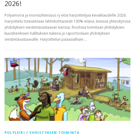
2026!
Polyamoria ja monisuhteisuus ry etsii harjoittelijaa kevätkaudelle 2026.
Harjoittelu toteutetaan lähtökohtaisesti 100% etänä, tiiviissä yhteistyössä
yhdistyksen viestintävastaavan kanssa. Roolissa toimitaan yhdistyksen
kuusihenkisen hallituksen tukena ja raportoidaan yhdistyksen
viestintävastaavalle. Harjoittelun pääasiallisiin …
POLYLEIRI
/
YHDISTYKSEN TOIMINTA