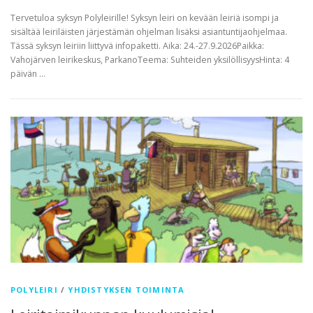
Tervetuloa syksyn Polyleirille! Syksyn leiri on kevään leiriä isompi ja
sisältää leiriläisten järjestämän ohjelman lisäksi asiantuntijaohjelmaa.
Tässä syksyn leiriin liittyvä infopaketti. Aika: 24.-27.9.2026Paikka:
Vahojärven leirikeskus, ParkanoTeema: Suhteiden yksilöllisyysHinta: 4
päivän …
POLYLEIRI
/
YHDISTYKSEN TOIMINTA