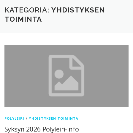
TERVETULOA
TIETOA
APUA
VERTAISTOIMINTA
KATEGORIA:
YHDISTYKSEN
TOIMINTA
YHDISTYS
KAUPPA
YHTEYSTIEDOT
PÅ SVENSKA
POLYLEIRI
/
YHDISTYKSEN TOIMINTA
Syksyn 2026 Polyleiri-info