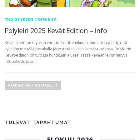
YHDISTYKSEN TOIMINTA
Polyleiri 2025 Kevät Edition – info
Kevään leiri on täyteen varattu! Leiritoimikunta innostui ja päätti, että
kyllähän me tällä porukalla järjestetään kaksi leiriä vuodessa. Polyleirin
Kevät-edition on tulossa huhtikuun alussa! Tässä kevään leiriin liittyvä
infopaketti, jota …
A
r
VANHEMMAT ARTIKKELIT
t
i
k
k
TULEVAT TAPAHTUMAT
e
l
ELOKUU 2026