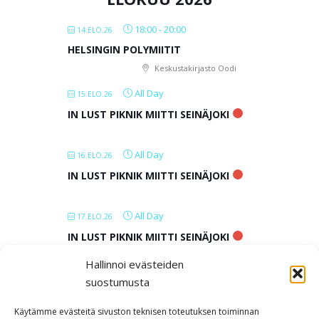
i
e
18:00
-
20:00
14.ELO.26
n
HELSINGIN POLYMIITIT
s
Keskustakirjasto Oodi
e
l
All Day
15.ELO.26
a
IN LUST PIKNIK MIITTI SEINÄJOKI
u
s
All Day
16.ELO.26
IN LUST PIKNIK MIITTI SEINÄJOKI
All Day
17.ELO.26
IN LUST PIKNIK MIITTI SEINÄJOKI
Hallinnoi evästeiden
All Day
18.ELO.26
suostumusta
IN LUST PIKNIK MIITTI SEINÄJOKI
Käytämme evästeitä sivuston teknisen toteutuksen toiminnan