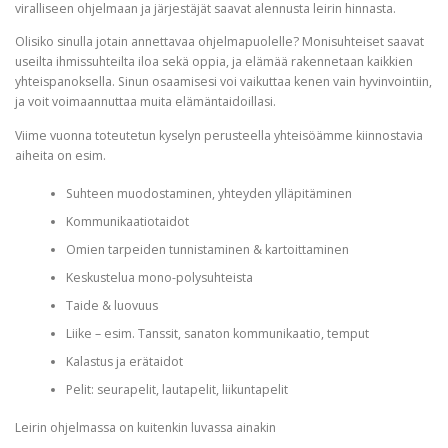
viralliseen ohjelmaan ja järjestäjät saavat alennusta leirin hinnasta.
Olisiko sinulla jotain annettavaa ohjelmapuolelle? Monisuhteiset saavat
useilta ihmissuhteilta iloa sekä oppia, ja elämää rakennetaan kaikkien
yhteispanoksella. Sinun osaamisesi voi vaikuttaa kenen vain hyvinvointiin,
ja voit voimaannuttaa muita elämäntaidoillasi.
Viime vuonna toteutetun kyselyn perusteella yhteisöämme kiinnostavia
aiheita on esim.
Suhteen muodostaminen, yhteyden ylläpitäminen
Kommunikaatiotaidot
Omien tarpeiden tunnistaminen & kartoittaminen
Keskustelua mono-polysuhteista
Taide & luovuus
Liike – esim. Tanssit, sanaton kommunikaatio, temput
Kalastus ja erätaidot
Pelit: seurapelit, lautapelit, liikuntapelit
Leirin ohjelmassa on kuitenkin luvassa ainakin