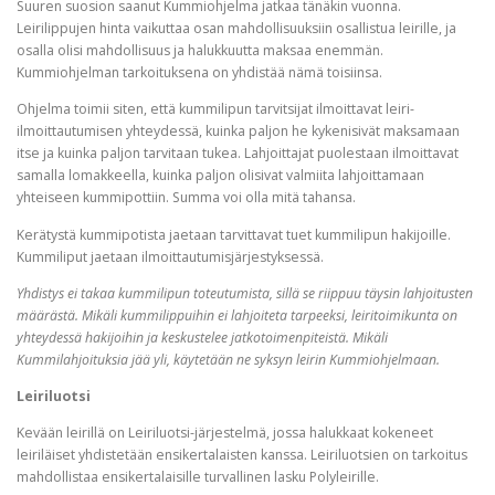
Suuren suosion saanut Kummiohjelma jatkaa tänäkin vuonna.
Leirilippujen hinta vaikuttaa osan mahdollisuuksiin osallistua leirille, ja
osalla olisi mahdollisuus ja halukkuutta maksaa enemmän.
Kummiohjelman tarkoituksena on yhdistää nämä toisiinsa.
Ohjelma toimii siten, että kummilipun tarvitsijat ilmoittavat leiri-
ilmoittautumisen yhteydessä, kuinka paljon he kykenisivät maksamaan
itse ja kuinka paljon tarvitaan tukea. Lahjoittajat puolestaan ilmoittavat
samalla lomakkeella, kuinka paljon olisivat valmiita lahjoittamaan
yhteiseen kummipottiin. Summa voi olla mitä tahansa.
Kerätystä kummipotista jaetaan tarvittavat tuet kummilipun hakijoille.
Kummiliput jaetaan ilmoittautumisjärjestyksessä.
Yhdistys ei takaa kummilipun toteutumista, sillä se riippuu täysin lahjoitusten
määrästä. Mikäli kummilippuihin ei lahjoiteta tarpeeksi, leiritoimikunta on
yhteydessä hakijoihin ja keskustelee jatkotoimenpiteistä. Mikäli
Kummilahjoituksia jää yli, käytetään ne syksyn leirin Kummiohjelmaan.
Leiriluotsi
Kevään leirillä on Leiriluotsi-järjestelmä, jossa halukkaat kokeneet
leiriläiset yhdistetään ensikertalaisten kanssa. Leiriluotsien on tarkoitus
mahdollistaa ensikertalaisille turvallinen lasku Polyleirille.