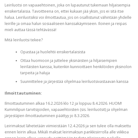
Leiriluotsi on vapaaehtoinen, joka on lupautunut tukemaan hiljaisempia
ensikertalaisia. Tavoitteena on, ettei kukaan jää yksin, jos ei sitä itse
halua. Leiriluotsiksi voi ilmoittautua, jos on osallistunut vähintään yhdelle
leirille ja omaa halun sosiaaliseen kanssakäymiseen. Iloinen ja reipas
mieli auttaa tässä tehtävässä!
Mitä leiriluotsi tekee?
Opastaa ja huolehtii ensikertalaisista
Ottaa huomioon ja juttelee yksinäisten ja hiljaisempien
leiriläisten kanssa, kuitenkin kunnioittaen henkilöiden yksinolon
tarpeita ja haluja
Suunnittelee ja järjestää ohjelmaa leiriluotsivastaavan kanssa
Ilmoittautuminen:
Ilmoittautuminen alkaa 16.2.2026 klo 12 ja loppuu 8.4.2026. HUOM!
Kummilipun tarvitsijoiden, vapaaehtoisten (sis. leiriluotsit) ja ohjelman
järjestäjien ilmoittautuminen päättyy jo 8.3.2026.
Leirimaksut lähetetään viimieistään 12.4.2026 ja sen tulee olla maksettu
ennen leirin alkua. Mikäli maksat leirimaksun pankkisiirrolla alle viikkoa