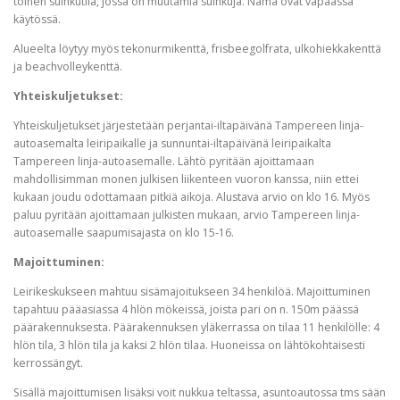
toinen suihkutila, jossa on muutamia suihkuja. Nämä ovat vapaassa
käytössä.
Alueelta löytyy myös tekonurmikenttä, frisbeegolfrata, ulkohiekkakenttä
ja beachvolleykenttä.
Yhteiskuljetukset:
Yhteiskuljetukset järjestetään perjantai-iltapäivänä Tampereen linja-
autoasemalta leiripaikalle ja sunnuntai-iltapäivänä leiripaikalta
Tampereen linja-autoasemalle. Lähtö pyritään ajoittamaan
mahdollisimman monen julkisen liikenteen vuoron kanssa, niin ettei
kukaan joudu odottamaan pitkiä aikoja. Alustava arvio on klo 16. Myös
paluu pyritään ajoittamaan julkisten mukaan, arvio Tampereen linja-
autoasemalle saapumisajasta on klo 15-16.
Majoittuminen:
Leirikeskukseen mahtuu sisämajoitukseen 34 henkilöä. Majoittuminen
tapahtuu pääasiassa 4 hlön mökeissä, joista pari on n. 150m päässä
päärakennuksesta. Päärakennuksen yläkerrassa on tilaa 11 henkilölle: 4
hlön tila, 3 hlön tila ja kaksi 2 hlön tilaa. Huoneissa on lähtökohtaisesti
kerrossängyt.
Sisällä majoittumisen lisäksi voit nukkua teltassa, asuntoautossa tms sään