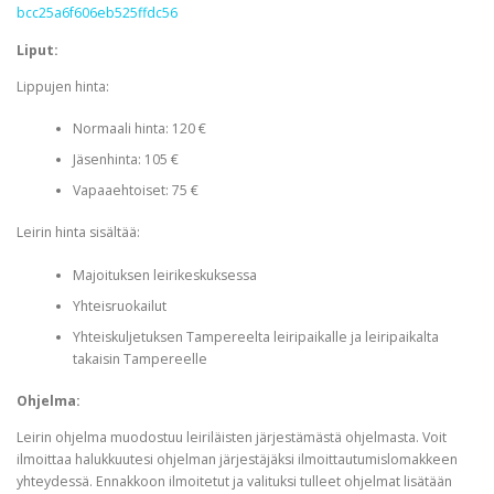
bcc25a6f606eb525ffdc56
Liput:
Lippujen hinta:
Normaali hinta:
120 €
Jäsenhinta: 105 €
Vapaaehtoiset: 75 €
Leirin hinta sisältää:
Majoituksen leirikeskuksessa
Yhteisruokailut
Yhteiskuljetuksen Tampereelta leiripaikalle ja leiripaikalta
takaisin Tampereelle
Ohjelma:
Leirin ohjelma muodostuu leiriläisten järjestämästä ohjelmasta. Voit
ilmoittaa halukkuutesi ohjelman järjestäjäksi ilmoittautumislomakkeen
yhteydessä. Ennakkoon ilmoitetut ja valituksi tulleet ohjelmat lisätään