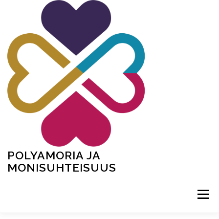
Siirry
sisältöön
POLYAMORIA JA
MONISUHTEISUUS
Valikko