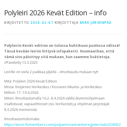
TERVETULOA
TIETOA
APUA
VERTAISTOIMINTA
Polyleiri 2026 Kevät Edition – info
KIRJOITETTU
2026-02-07
KIRJOITTAJA
MIRA JÄRVENPÄÄ
YHDISTYS
KAUPPA
YHTEYSTIEDOT
PÅ SVENSKA
Polyleirin Kevät-edition on tulossa huhtikuun puolessa välissä!
Tässä kevään leiriin liittyvä infopaketti. Huomaathan, että
tämä sivu päivittyy sitä mukaan, kun saamme lisätietoja.
//Päivitetty 13.3.2025
Leirille on vielä 2 paikkaa jäljellä – ilmoittaudu mukaan nyt!
Mitä: Polyleiri 2026 Kevät Edition
Missä: Kivijärven leirikeskus / Kooveen liikunta- ja leirikeskus
Milloin: 17.-19.4.2026
Miten: Ilmoittautumalla 16.2.-8.4.2026 välillä (kummiohjelmaan
osallistuvat, vapaaehtoiset (sis. leiriluotsit) ja ohjelman järjestäjät
8.3.2026 mennessä).
Ilmoittautumislomake:
https://atom.flomembers.com/polyamoria/events/register/aab3238922