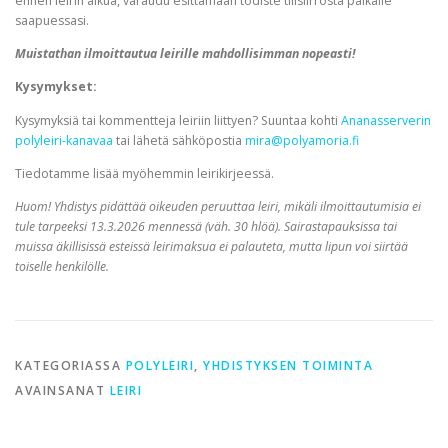
ennen leirin alkua, varaudu esittämään todiste tilisiirrosta paikalle
saapuessasi.
Muistathan ilmoittautua leirille mahdollisimman nopeasti!
Kysymykset:
Kysymyksiä tai kommentteja leiriin liittyen? Suuntaa kohti
Ananasserverin
polyleiri-kanavaa
tai lähetä sähköpostia
mira@polyamoria.fi
Tiedotamme lisää myöhemmin leirikirjeessä.
Huom! Yhdistys pidättää oikeuden peruuttaa leiri, mikäli ilmoittautumisia ei
tule tarpeeksi 13.3.2026 mennessä (väh. 30 hlöä). Sairastapauksissa tai
muissa äkillisissä esteissä leirimaksua ei palauteta, mutta lipun voi siirtää
toiselle henkilölle.
KATEGORIASSA
POLYLEIRI
,
YHDISTYKSEN TOIMINTA
AVAINSANAT
LEIRI