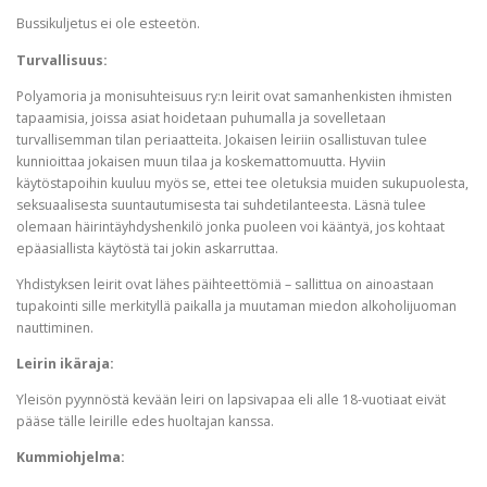
Bussikuljetus ei ole esteetön.
Turvallisuus:
Polyamoria ja monisuhteisuus ry:n leirit ovat samanhenkisten ihmisten
tapaamisia, joissa asiat hoidetaan puhumalla ja sovelletaan
turvallisemman tilan periaatteita. Jokaisen leiriin osallistuvan tulee
kunnioittaa jokaisen muun tilaa ja koskemattomuutta. Hyviin
käytöstapoihin kuuluu myös se, ettei tee oletuksia muiden sukupuolesta,
seksuaalisesta suuntautumisesta tai suhdetilanteesta. Läsnä tulee
olemaan häirintäyhdyshenkilö jonka puoleen voi kääntyä, jos kohtaat
epäasiallista käytöstä tai jokin askarruttaa.
Yhdistyksen leirit ovat lähes päihteettömiä – sallittua on ainoastaan
tupakointi sille merkityllä paikalla ja muutaman miedon alkoholijuoman
nauttiminen.
Leirin ikäraja:
Yleisön pyynnöstä kevään leiri on lapsivapaa eli alle 18-vuotiaat eivät
pääse tälle leirille edes huoltajan kanssa.
Kummiohjelma: