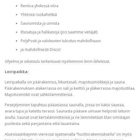
Rentoa yhdessä oloa
Yhteisiä ruokahetkiä
Saunomista ja uimista
Iltasatuja ja halikasoja (jos saamme vetäjät)
PolyPosti ja valokuvien tulostus mahdollisuus
ja mahdollisesti Disco!
Ohjelma ja aikataulu tarkentuvat myöhemmin leirin lähetessä.
Leiripaikka:
Leiripaikalla on päärakennus, liikuntasali, majoitusmökkejä ja sauna.
Päärakennuksen alakerrassa on sali ja keittiö ja yläkerrassa majoitustilaa.
Majoitusmökit ovat sähkölämmitteisiä.
Peseytyminen tapahtuu pääasiassa saunalla, jossa on kaksi saunaa,
avara tupa ja katettu terassi. Saunasta pääsee uimaan helposti laiturin
avulla. Saunat ovat kertalämmitteisiä ja ne lämmitetään tilan omistajan
puolesta sekä perjantaina että lauantaina.
Aluesisäänkäynnin vieressä sijaitsevalla ”huoltorakennuksella” on myös