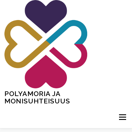
Siirry
sisältöön
POLYAMORIA JA
MONISUHTEISUUS
Valikko