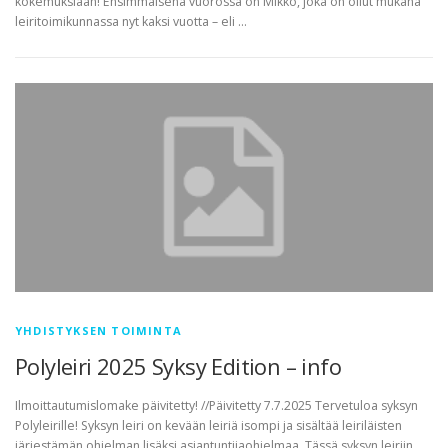
kokemuksiaan! Ensimmäisenä vuorossa on Mikko, joka on ollut mukana
leiritoimikunnassa nyt kaksi vuotta – eli …
YHDISTYKSEN TOIMINTA
Polyleiri 2025 Syksy Edition – info
Ilmoittautumislomake päivitetty! //Päivitetty 7.7.2025 Tervetuloa syksyn
Polyleirille! Syksyn leiri on kevään leiriä isompi ja sisältää leiriläisten
järjestämän ohjelman lisäksi asiantuntijaohjelmaa. Tässä syksyn leiriin