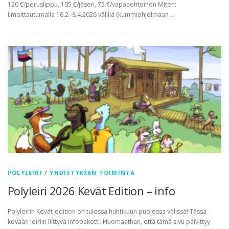
120 €/peruslippu, 105 €/jäsen, 75 €/vapaaehtoinen Miten:
Ilmoittautumalla 16.2.-8.4.2026 välillä (kummiohjelmaan …
POLYLEIRI
/
YHDISTYKSEN TOIMINTA
Polyleiri 2026 Kevät Edition – info
Polyleirin Kevät-edition on tulossa huhtikuun puolessa välissä! Tässä
kevään leiriin liittyvä infopaketti. Huomaathan, että tämä sivu päivittyy