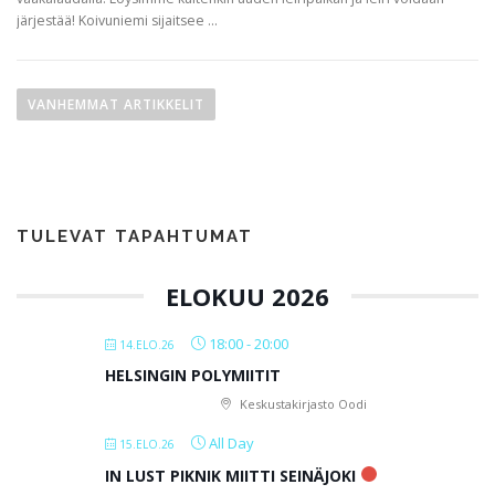
järjestää! Koivuniemi sijaitsee …
A
r
VANHEMMAT ARTIKKELIT
t
i
k
k
TULEVAT TAPAHTUMAT
e
l
ELOKUU 2026
i
e
18:00
-
20:00
14.ELO.26
n
HELSINGIN POLYMIITIT
s
Keskustakirjasto Oodi
e
l
All Day
15.ELO.26
a
IN LUST PIKNIK MIITTI SEINÄJOKI