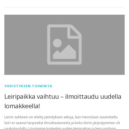
YHDISTYKSEN TOIMINTA
Leiripaikka vaihtuu – ilmoittaudu uudella
lomakkeella!
Leirin suhteen on eletty jännityksen aikoja, kun Heinolaan suunniteltu
leiri ei saanut tarpeeksi ilmoittautuneita ja koko leirin järjestyminen oli
vaakalaudalla. Löysimme kuitenkin uuden leiripaikan ja leiri voidaan