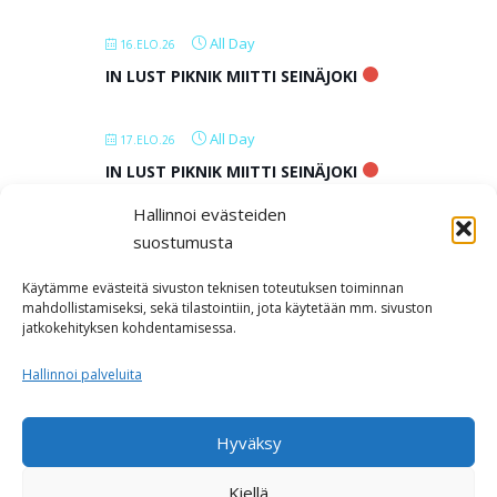
u
s
All Day
16.ELO.26
IN LUST PIKNIK MIITTI SEINÄJOKI
All Day
17.ELO.26
IN LUST PIKNIK MIITTI SEINÄJOKI
Hallinnoi evästeiden
All Day
18.ELO.26
suostumusta
IN LUST PIKNIK MIITTI SEINÄJOKI
Käytämme evästeitä sivuston teknisen toteutuksen toiminnan
mahdollistamiseksi, sekä tilastointiin, jota käytetään mm. sivuston
jatkokehityksen kohdentamisessa.
LOAD MORE
Hallinnoi palveluita
Hyväksy
Kiellä