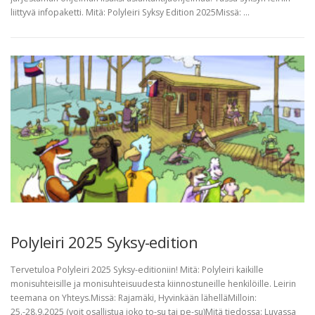
liittyvä infopaketti. Mitä: Polyleiri Syksy Edition 2025Missä: …
Polyleiri 2025 Syksy-edition
Tervetuloa Polyleiri 2025 Syksy-editioniin! Mitä: Polyleiri kaikille
monisuhteisille ja monisuhteisuudesta kiinnostuneille henkilöille. Leirin
teemana on Yhteys.Missä: Rajamäki, Hyvinkään lähelläMilloin:
25.-28.9.2025 (voit osallistua joko to-su tai pe-su)Mitä tiedossa: Luvassa