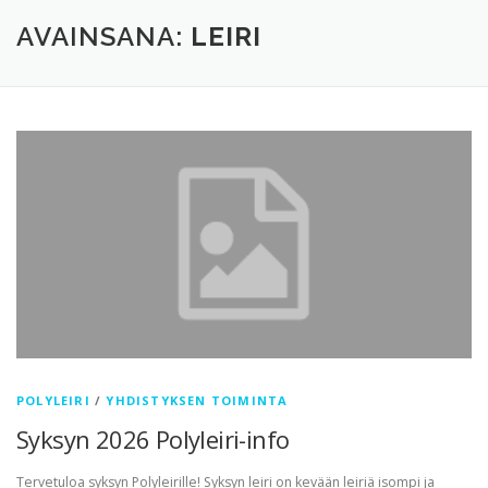
TERVETULOA
TIETOA
APUA
VERTAISTOIMINTA
AVAINSANA:
LEIRI
YHDISTYS
KAUPPA
YHTEYSTIEDOT
PÅ SVENSKA
POLYLEIRI
/
YHDISTYKSEN TOIMINTA
Syksyn 2026 Polyleiri-info
Tervetuloa syksyn Polyleirille! Syksyn leiri on kevään leiriä isompi ja