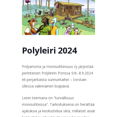
TERVETULOA
TIETOA
APUA
VERTAISTOIMINTA
YHDISTYS
KAUPPA
YHTEYSTIEDOT
PÅ SVENSKA
Polyleiri 2024
Polyamoria ja monisuhteisuus ry järjestää
perinteisen Polyleirin Porissa 5/6.-8.9.2024
eli perjantaista sunnuntaihin – torstain
ollessa valinnainen lisäpäivä.
Leirin teemana on ”turvallisuus
monisuhteissa”. Tarkoituksena on herättää
ajatuksia ja keskustelua siitä, millaiset asiat