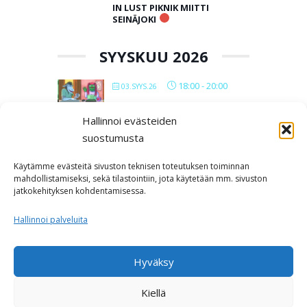
IN LUST PIKNIK MIITTI
SEINÄJOKI
SYYSKUU 2026
18:00
-
20:00
03.SYYS.26
VERKKOPOLYMIITIT 2026
Hallinnoi evästeiden
suostumusta
All Day
12.SYYS.26
IN LUST BAARIMIITTI
Käytämme evästeitä sivuston teknisen toteutuksen toiminnan
SEINÄJOKI
mahdollistamiseksi, sekä tilastointiin, jota käytetään mm. sivuston
jatkokehityksen kohdentamisessa.
Kabackan
kellari
Hallinnoi palveluita
LOAD MORE
Hyväksy
Kiellä