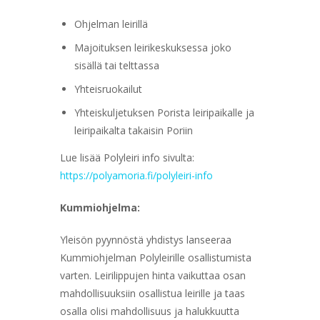
Ohjelman leirillä
Majoituksen leirikeskuksessa joko
sisällä tai telttassa
Yhteisruokailut
Yhteiskuljetuksen Porista leiripaikalle ja
leiripaikalta takaisin Poriin
Lue lisää Polyleiri info sivulta:
https://polyamoria.fi/polyleiri-info
Kummiohjelma:
Yleisön pyynnöstä yhdistys lanseeraa
Kummiohjelman Polyleirille osallistumista
varten. Leirilippujen hinta vaikuttaa osan
mahdollisuuksiin osallistua leirille ja taas
osalla olisi mahdollisuus ja halukkuutta