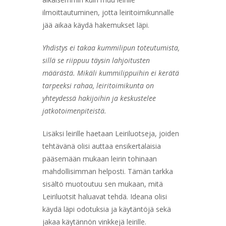
ilmoittautuminen, jotta leiritoimikunnalle
jää aikaa käydä hakemukset läpi.
Yhdistys ei takaa kummilipun toteutumista,
sillä se riippuu täysin lahjoitusten
määrästä. Mikäli kummilippuihin ei kerätä
tarpeeksi rahaa, leiritoimikunta on
yhteydessä hakijoihin ja keskustelee
jatkotoimenpiteistä.
Lisäksi leirille haetaan Leiriluotseja, joiden
tehtävänä olisi auttaa ensikertalaisia
pääsemään mukaan leirin tohinaan
mahdollisimman helposti. Tämän tarkka
sisältö muotoutuu sen mukaan, mitä
Leiriluotsit haluavat tehdä. Ideana olisi
käydä läpi odotuksia ja käytäntöjä sekä
jakaa käytännön vinkkejä leirille.