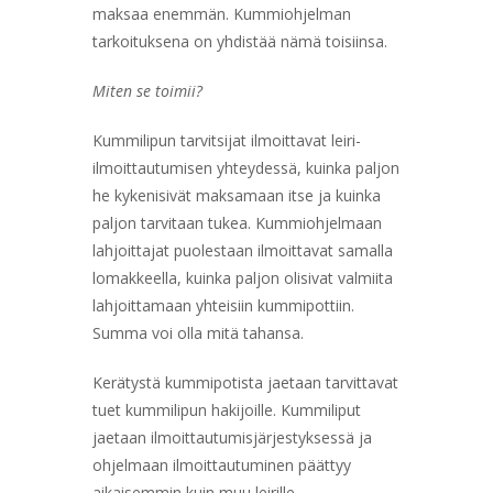
maksaa enemmän. Kummiohjelman
tarkoituksena on yhdistää nämä toisiinsa.
Miten se toimii?
Kummilipun tarvitsijat ilmoittavat leiri-
ilmoittautumisen yhteydessä, kuinka paljon
he kykenisivät maksamaan itse ja kuinka
paljon tarvitaan tukea. Kummiohjelmaan
lahjoittajat puolestaan ilmoittavat samalla
lomakkeella, kuinka paljon olisivat valmiita
lahjoittamaan yhteisiin kummipottiin.
Summa voi olla mitä tahansa.
Kerätystä kummipotista jaetaan tarvittavat
tuet kummilipun hakijoille. Kummiliput
jaetaan ilmoittautumisjärjestyksessä ja
ohjelmaan ilmoittautuminen päättyy
aikaisemmin kuin muu leirille