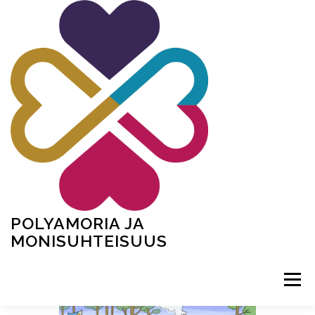
Siirry
sisältöön
POLYAMORIA JA
MONISUHTEISUUS
Valikko