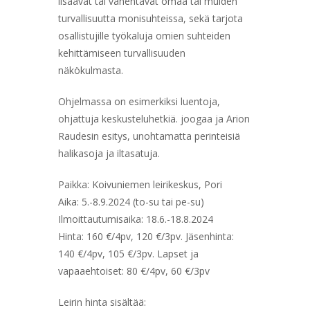
lisäävät tai vähentävät omaa tai muiden
turvallisuutta monisuhteissa, sekä tarjota
osallistujille työkaluja omien suhteiden
kehittämiseen turvallisuuden
näkökulmasta.
Ohjelmassa on esimerkiksi luentoja,
ohjattuja keskusteluhetkiä. joogaa ja Arion
Raudesin esitys, unohtamatta perinteisiä
halikasoja ja iltasatuja.
Paikka: Koivuniemen leirikeskus, Pori
Aika: 5.-8.9.2024 (to-su tai pe-su)
Ilmoittautumisaika: 18.6.-18.8.2024
Hinta:
160 €/4pv, 120 €/3pv.
Jäsenhinta:
140 €/4pv, 105 €/3pv.
Lapset ja
vapaaehtoiset: 80 €/4pv, 60 €/3pv
Leirin hinta sisältää: