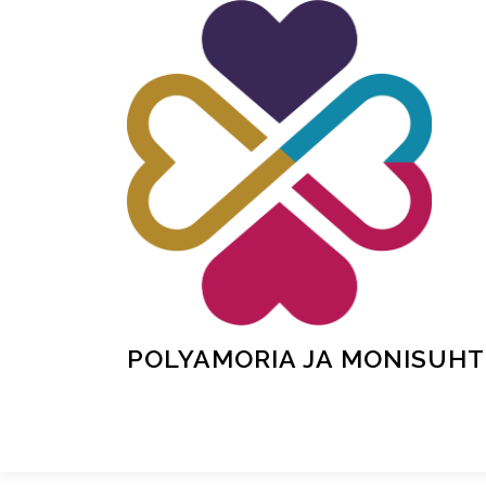
Siirry
sisältöön
POLYAMORIA JA MONISUHT