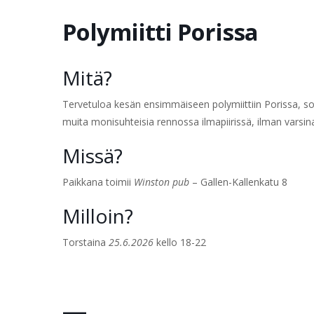
Polymiitti Porissa
Mitä?
Tervetuloa kesän ensimmäiseen polymiittiin Porissa, s
muita monisuhteisia rennossa ilmapiirissä, ilman vars
Missä?
Paikkana toimii
Winston pub
– Gallen-Kallenkatu 8
Milloin?
Torstaina
25.6.2026
kello 18-22
—