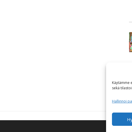
Käytämme ev
sekä tilasto
Hallinnoi pa
H