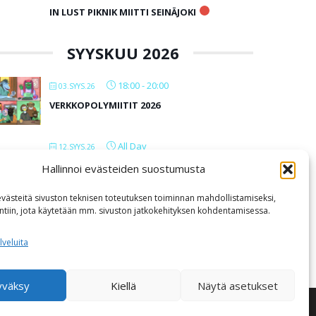
IN LUST PIKNIK MIITTI SEINÄJOKI
SYYSKUU 2026
18:00
-
20:00
03.SYYS.26
VERKKOPOLYMIITIT 2026
All Day
12.SYYS.26
IN LUST BAARIMIITTI SEINÄJOKI
Hallinnoi evästeiden suostumusta
Kabackan kellari
ästeitä sivuston teknisen toteutuksen toiminnan mahdollistamiseksi,
intiin, jota käytetään mm. sivuston jatkokehityksen kohdentamisessa.
LOAD MORE
lveluita
yväksy
Kiellä
Näytä asetukset