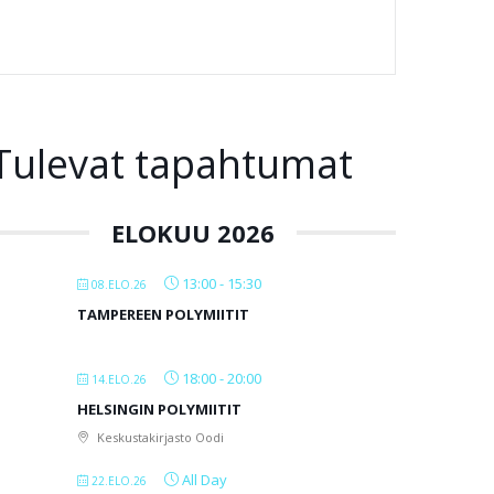
Tulevat tapahtumat
ELOKUU 2026
13:00
-
15:30
08.ELO.26
TAMPEREEN POLYMIITIT
18:00
-
20:00
14.ELO.26
HELSINGIN POLYMIITIT
Keskustakirjasto Oodi
All Day
22.ELO.26