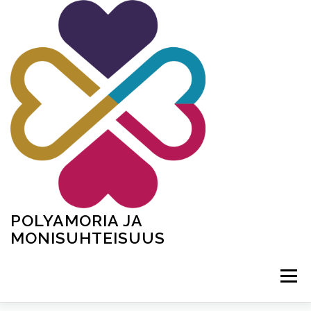
Siirry
sisältöön
POLYAMORIA JA
MONISUHTEISUUS
Valikko