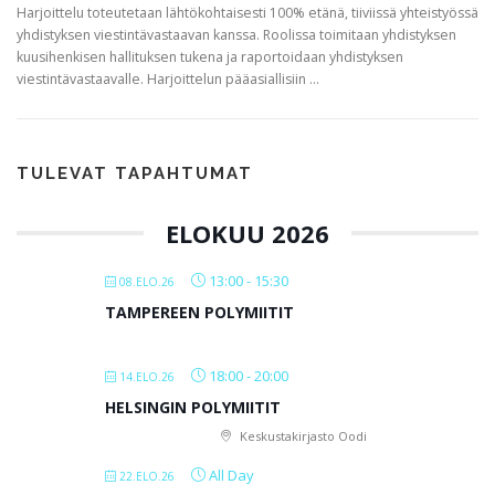
Harjoittelu toteutetaan lähtökohtaisesti 100% etänä, tiiviissä yhteistyössä
yhdistyksen viestintävastaavan kanssa. Roolissa toimitaan yhdistyksen
kuusihenkisen hallituksen tukena ja raportoidaan yhdistyksen
viestintävastaavalle. Harjoittelun pääasiallisiin …
TULEVAT TAPAHTUMAT
ELOKUU 2026
13:00
-
15:30
08.ELO.26
TAMPEREEN POLYMIITIT
18:00
-
20:00
14.ELO.26
HELSINGIN POLYMIITIT
Keskustakirjasto Oodi
All Day
22.ELO.26