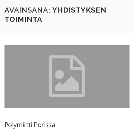
TERVETULOA
TIETOA
APUA
VERTAISTOIMINTA
AVAINSANA:
YHDISTYKSEN
TOIMINTA
YHDISTYS
KAUPPA
YHTEYSTIEDOT
PÅ SVENSKA
Polymiitti Porissa