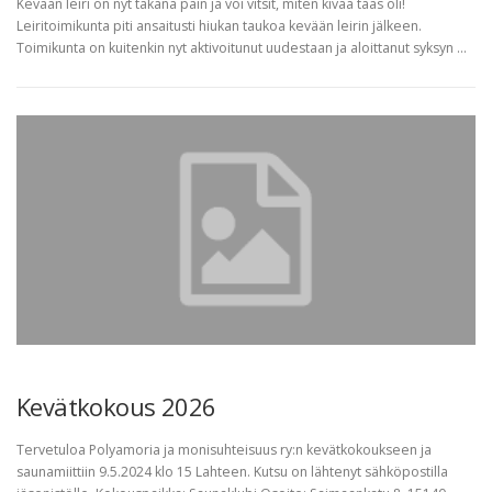
Kevään leiri on nyt takana päin ja voi vitsit, miten kivaa taas oli!
Leiritoimikunta piti ansaitusti hiukan taukoa kevään leirin jälkeen.
Toimikunta on kuitenkin nyt aktivoitunut uudestaan ja aloittanut syksyn …
Kevätkokous 2026
Tervetuloa Polyamoria ja monisuhteisuus ry:n kevätkokoukseen ja
saunamiittiin 9.5.2024 klo 15 Lahteen. Kutsu on lähtenyt sähköpostilla