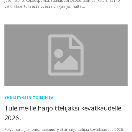
jäsenistölle. Kokouspaikka: Saunaklubi Osoite: Saimaankatu 8, 15140
Lahti Tilaan tultaessa ovessa on kynnys, mutta …
YHDISTYKSEN TOIMINTA
Tule meille harjoittelijaksi kevätkaudelle
2026!
Polyamoria ja monisuhteisuus ry etsii harjoittelijaa kevätkaudelle 2026.