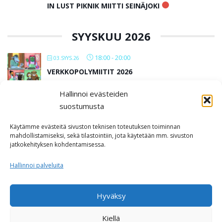
IN LUST PIKNIK MIITTI SEINÄJOKI
SYYSKUU 2026
18:00
-
20:00
03.SYYS.26
VERKKOPOLYMIITIT 2026
Hallinnoi evästeiden
All Day
12.SYYS.26
suostumusta
IN LUST BAARIMIITTI SEINÄJOKI
Käytämme evästeitä sivuston teknisen toteutuksen toiminnan
Kabackan kellari
mahdollistamiseksi, sekä tilastointiin, jota käytetään mm. sivuston
jatkokehityksen kohdentamisessa.
LOAD MORE
Hallinnoi palveluita
Hyväksy
Kiellä